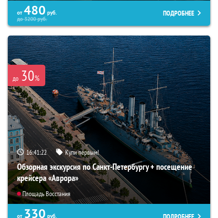
480
ПОДРОБНЕЕ
от
руб.
до
3200
руб.
30
%
до
16:41:21
Купи первым!
Обзорная экскурсия по Санкт-Петербургу + посещение
крейсера «Аврора»
Площадь Восстания
330
ПОДРОБНЕЕ
от
руб.