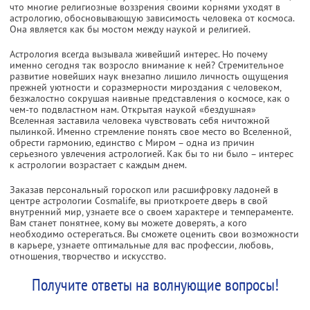
что многие религиозные воззрения своими корнями уходят в
астрологию, обосновывающую зависимость человека от космоса.
Она является как бы мостом между наукой и религией.
Астрология всегда вызывала живейший интерес. Но почему
именно сегодня так возросло внимание к ней? Стремительное
развитие новейших наук внезапно лишило личность ощущения
прежней уютности и соразмерности мироздания с человеком,
безжалостно сокрушая наивные представления о космосе, как о
чем-то подвластном нам. Открытая наукой «бездушная»
Вселенная заставила человека чувствовать себя ничтожной
пылинкой. Именно стремление понять свое место во Вселенной,
обрести гармонию, единство с Миром – одна из причин
серьезного увлечения астрологией. Как бы то ни было – интерес
к астрологии возрастает с каждым днем.
Заказав персональный гороскоп или расшифровку ладоней в
центре астрологии Cosmalife, вы приоткроете дверь в свой
внутренний мир, узнаете все о своем характере и темпераменте.
Вам станет понятнее, кому вы можете доверять, а кого
необходимо остерегаться. Вы сможете оценить свои возможности
в карьере, узнаете оптимальные для вас профессии, любовь,
отношения, творчество и искусство.
Получите ответы на волнующие вопросы!