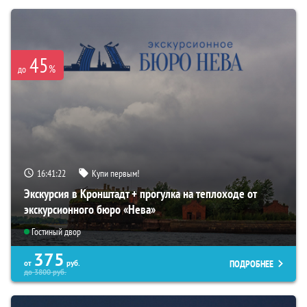
45
%
до
16:41:21
Купи первым!
Экскурсия в Кронштадт + прогулка на теплоходе от
экскурсионного бюро «Нева»
Гостиный двор
375
ПОДРОБНЕЕ
от
руб.
до
3800
руб.