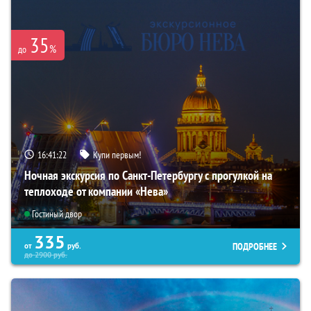
35
%
до
16:41:21
Купи первым!
Ночная экскурсия по Санкт-Петербургу с прогулкой на
теплоходе от компании «Нева»
Гостиный двор
335
ПОДРОБНЕЕ
от
руб.
до
2900
руб.