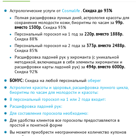
Астрологические услуги от
Cosmalife
.
Скидка до 93%
Полная расшифровка лунных дней, астрология красоты для
сохранения молодости кожи, биоритмы по часам за
99р.
вместо 1500р.
Скидка 93%
Персональный гороскоп на 1 год за
220р. вместо 1888р.
Скидка 88%
Персональный гороскоп на 2 года за
373р. вместо 2488р.
Скидка 85%
Расшифровка ладоней рук у хироманта (с уникальной
методикой, включающая в себя элементы хиромантии и
расшифровки карты ладоней рук) за
494р. вместо 6000р.
Скидка 92%
БОНУС:
Скидка на любой персональный
оберег
Астрология красоты и здоровья, расшифровка лунного цикла,
биоритмы по часам для молодости и красоты:
В персональный гороскоп на 1 или 2 года входит:
Расшифровка ладоней рук:
Для составления гороскопа необходимо:
Для удобства клиентов все гороскопы предоставляются в
простой и понятной форме
Вы можете приобрести неограниченное количество купонов