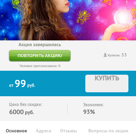
Акция завершилась
53
ПОВТОРИТЬ АКЦИЮ
Купили:
Человек проголосовало: 0
КУПИТЬ
99
от
руб.
Цена без скидки:
Экономия:
6000
93%
руб.
Основное
Адреса
Отзывы
Вопросы по акции