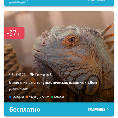
до
2300
руб.
-37
%
16:41:21
Получили:
31
Билеты на выставку экзотических животных «Дом
драконов»
Звёздная
Улица Дыбенко
Беговая
Бесплатно
ПОДРОБНЕЕ