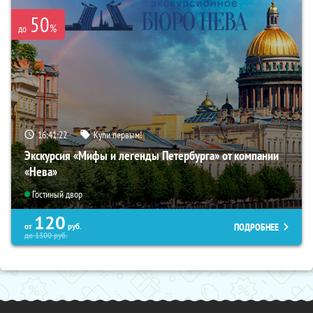
50
%
до
16:41:21
Купи первым!
Экскурсия «Мифы и легенды Петербурга» от компании
«Нева»
Гостиный двор
120
ПОДРОБНЕЕ
от
руб.
до
1300
руб.