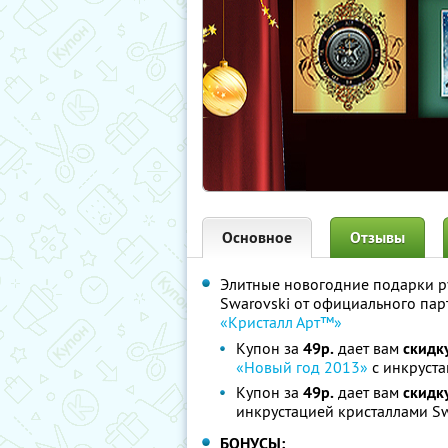
Основное
Отзывы
Элитные новогодние подарки р
Swarovski от официального пар
«Кристалл Арт™»
Купон за
49р.
дает вам
скидк
«Новый год 2013»
с инкруста
Купон за
49р.
дает вам
скидк
инкрустацией кристаллами Sw
БОНУСЫ: