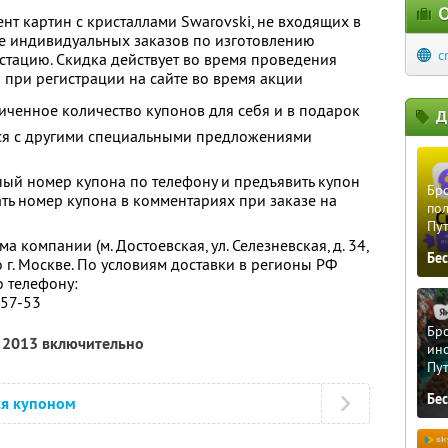
О
нт картин с кристаллами Swarovski, не входящих в
ие индивидуальных заказов по изготовлению
c
стацию. Скидка действует во время проведения
о при регистрации на сайте во время акции
ченное количество купонов для себя и в подарок
Д
тся с другими специальными предложениями
ый номер купона по телефону и предъявить купон
Бро
ать номер купона в комментариях при заказе на
пол
Пу
 компании (м. Достоевская, ул. Селезневская, д. 34,
Бе
о г. Москве. По условиям доставки в регионы РФ
о телефону:
-57-53
Бро
я 2013 включительно
ино
Пу
Бе
ся купоном