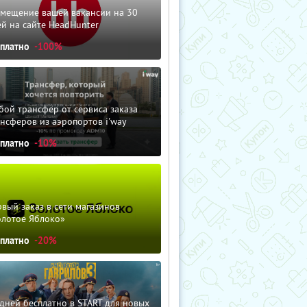
змещение вашей вакансии на 30
й на сайте HeadHunter
сплатно
-100%
ой трансфер от сервиса заказа
нсферов из аэропортов i'way
сплатно
-10%
вый заказ в сети магазинов
олотое Яблоко»
сплатно
-20%
дней бесплатно в START для новых