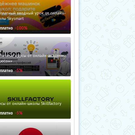
сплатный вводный урок от онлайн-
олы Skysmart
сплатно
-100%
зличные курсы от онлайн-академии
дюсон»
сплатно
-5%
сы от онлайн-школы Skillfactory
сплатно
-5%