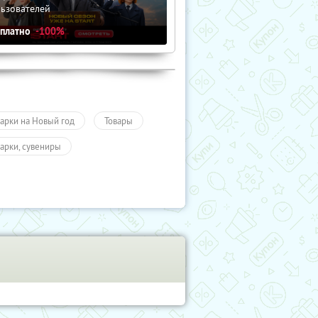
льзователей
сплатно
-100%
арки на Новый год
Товары
арки, сувениры