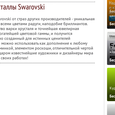
таллы Swarovski
Бе
шк
ovski от страз других производителей - уникальная
ь всеми цветами радуги, наподобие бриллиантов.
Бе
ство варки хрусталя и точнейшая ювелирная
огатейшей цветовой гаммы, и получится
но созданный для истинных ценителей
i можно использовать как дополнение к любому
Ра
юминкой, элементом роскоши, отличительной чертой
«Э
даром известнейшие художники и дизайнеры мира
 своих работах!
Бе
Кур
Бе