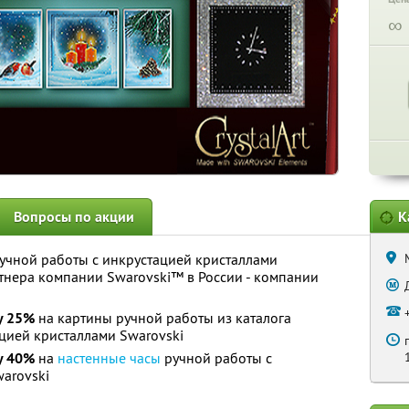
∞
Вопросы по акции
К
учной работы с инкрустацией кристаллами
тнера компании Swarovski™ в России - компании
у 25%
на картины ручной работы из каталога
цией кристаллами Swarovski
у 40%
на
настенные часы
ручной работы с
arovski