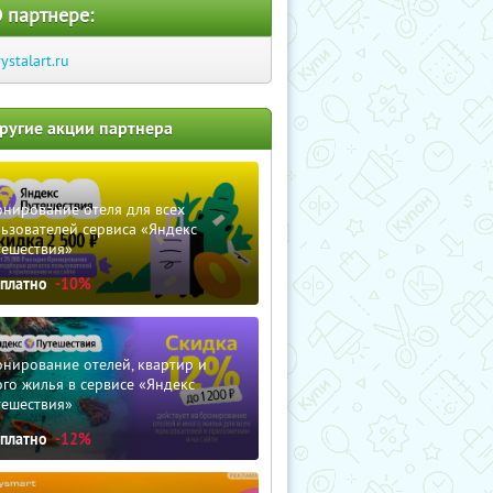
 партнере:
rystalart.ru
ругие акции партнера
нирование отеля для всех
ьзователей сервиса «Яндекс
тешествия»
сплатно
-10%
нирование отелей, квартир и
го жилья в сервисе «Яндекс
тешествия»
сплатно
-12%