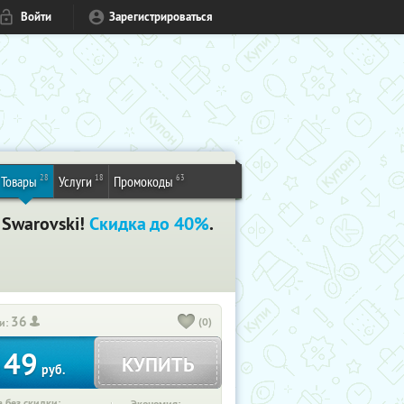
Войти
Зарегистрироваться
28
18
63
Товары
Услуги
Промокоды
 Swarovski!
Скидка до 40%
.
36
(0)
и:
49
КУПИТЬ
т
руб.
 без скидки: