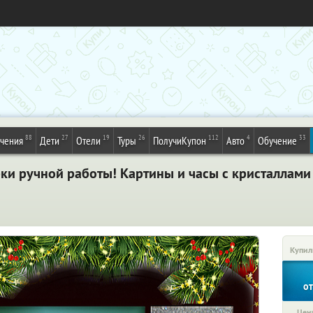
88
27
19
26
112
4
33
ечения
Дети
Отели
Туры
ПолучиКупон
Авто
Обучение
ки ручной работы! Картины и часы с кристаллами
Купил
о
Цена