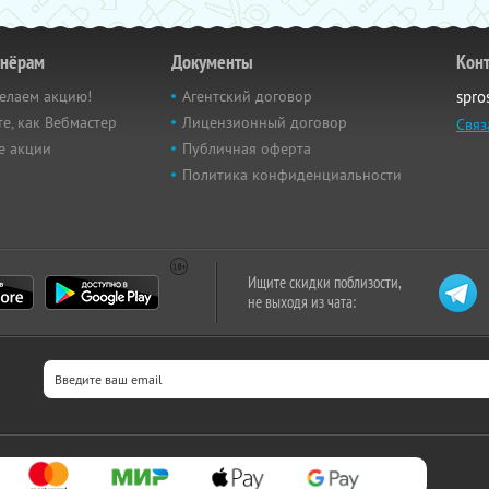
тнёрам
Документы
Кон
елаем акцию!
Агентский договор
spro
е, как Вебмастер
Лицензионный договор
Связ
е акции
Публичная оферта
Политика конфиденциальности
Ищите скидки поблизости,
не выходя из чата: