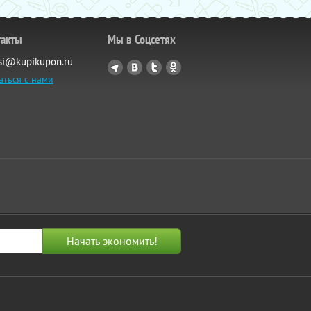
такты
Мы в Соцсетях
si@kupikupon.ru
аться с нами