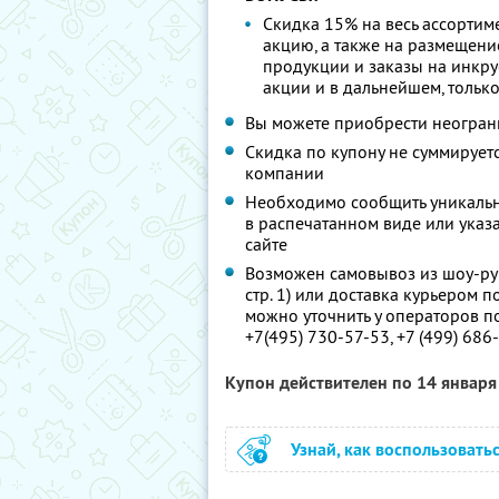
Скидка 15% на весь ассортиме
акцию, а также на размещен
продукции и заказы на инкру
акции и в дальнейшем, тольк
Вы можете приобрести неограни
Скидка по купону не суммируе
компании
Необходимо сообщить уникальн
в распечатанном виде или указ
сайте
Возможен самовывоз из шоу-рума
стр. 1) или доставка курьером п
можно уточнить у операторов п
+7(495) 730-57-53, +7 (499) 686
Купон действителен по 14 январ
Узнай, как воспользовать