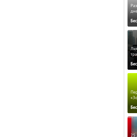
Ра
дне
Бе
Люб
тра
Бе
Пер
«З
Бе
25 