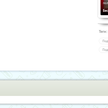
по
Бе
Теги:
Под
Под