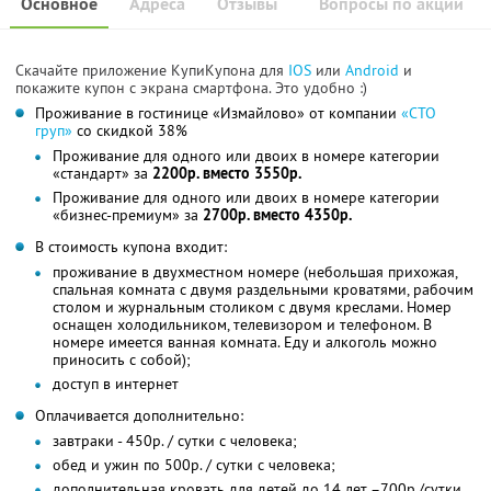
Основное
Адреса
Отзывы
Вопросы по акции
Скачайте приложение КупиКупона для
IOS
или
Android
и
покажите купон с экрана смартфона. Это удобно :)
Проживание в гостинице «Измайлово» от компании
«СТО
груп»
со скидкой 38%
Проживание для одного или двоих в номере категории
«стандарт» за
2200р. вместо 3550р.
Проживание для одного или двоих в номере категории
«бизнес-премиум» за
2700р. вместо 4350р.
В стоимость купона входит:
проживание в двухместном номере (небольшая прихожая,
спальная комната с двумя раздельными кроватями, рабочим
столом и журнальным столиком с двумя креслами. Номер
оснащен холодильником, телевизором и телефоном. В
номере имеется ванная комната. Еду и алкоголь можно
приносить с собой);
доступ в интернет
Оплачивается дополнительно:
завтраки - 450р. / сутки с человека;
обед и ужин по 500р. / сутки с человека;
дополнительная кровать для детей до 14 лет –700р./сутки