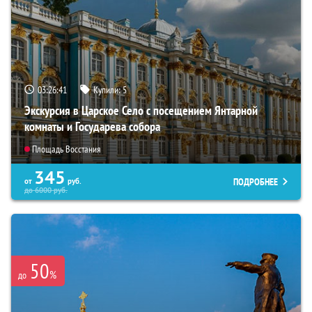
03:26:39
Купили:
5
Экскурсия в Царское Село с посещением Янтарной
комнаты и Государева собора
Площадь Восстания
345
ПОДРОБНЕЕ
от
руб.
до
6000
руб.
50
%
до