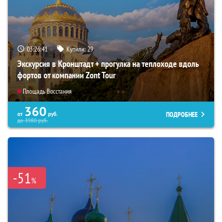
03:26:39
Купили:
29
Экскурсия в Кронштадт + прогулка на теплоходе вдоль
фортов от компании Zont Tour
Площадь Восстания
360
ПОДРОБНЕЕ
от
руб.
до
3980
руб.
-51
%