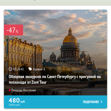
-47
%
03:26:39
Купили:
6
Обзорная экскурсия по Санкт-Петербургу с прогулкой на
теплоходе от Zont Tour
Площадь Восстания
480
ПОДРОБНЕЕ
руб.
3000
руб.