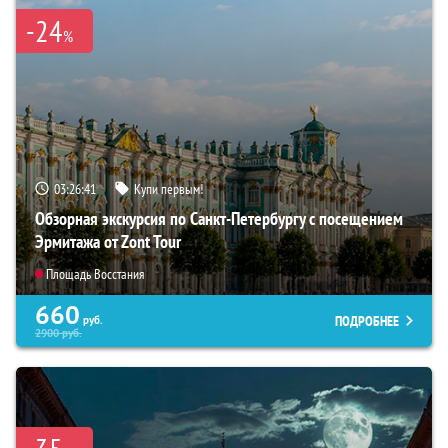
-24
%
03:26:39
Купи первым!
Обзорная экскурсия по Санкт-Петербургу с посещением
Эрмитажа от Zont Tour
Площадь Восстания
660
ПОДРОБНЕЕ
руб.
2900
руб.