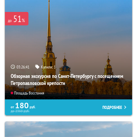
51
%
до
03:26:39
Купили:
1
Обзорная экскурсия по Санкт-Петербургу с посещением
Петропавловской крепости
Площадь Восстания
180
ПОДРОБНЕЕ
от
руб.
до
2360
руб.