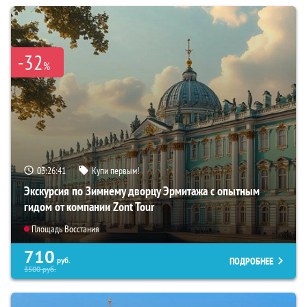
-32
%
03:26:39
Купи первым!
Экскурсия по Зимнему дворцу Эрмитажа с опытным
гидом от компании Zont Tour
Площадь Восстания
710
ПОДРОБНЕЕ
руб.
3500
руб.