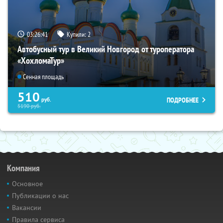
03:26:39
Купили:
2
Автобусный тур в Великий Новгород от туроператора
«ХохломаТур»
Сенная площадь
510
ПОДРОБНЕЕ
руб.
5190
руб.
Компания
Основное
Публикации о нас
Вакансии
Правила сервиса