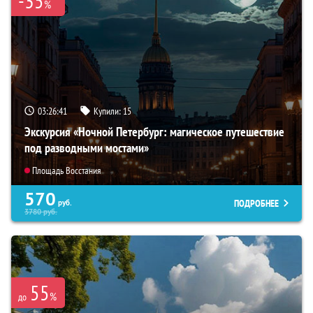
-35
%
03:26:39
Купили:
15
Экскурсия «Ночной Петербург: магическое путешествие
под разводными мостами»
Площадь Восстания
570
ПОДРОБНЕЕ
руб.
3780
руб.
55
%
до