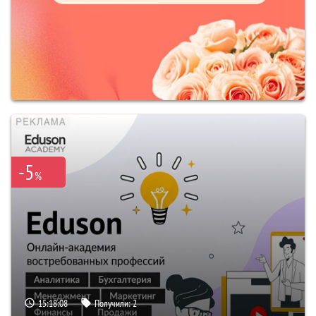
-5
%
15:18:07
Получили:
2