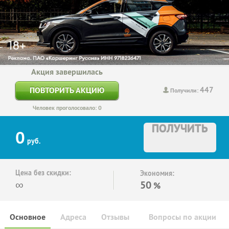
Акция завершилась
447
ПОВТОРИТЬ АКЦИЮ
Получили:
Человек проголосовало: 0
ПОЛУЧИТЬ
0
руб.
Цена без скидки:
Экономия:
∞
50
%
Основное
Адреса
Отзывы
Вопросы по акции