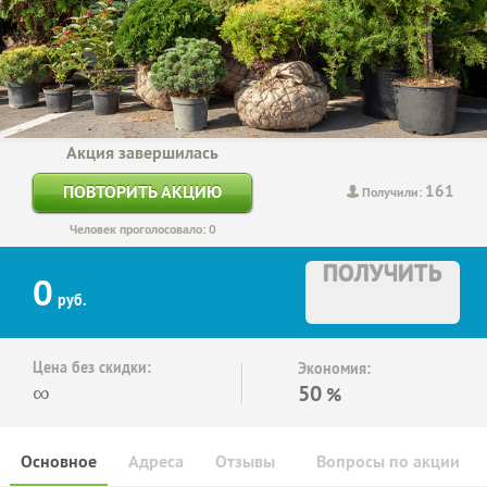
Акция завершилась
161
ПОВТОРИТЬ АКЦИЮ
Получили:
Человек проголосовало: 0
ПОЛУЧИТЬ
0
руб.
Цена без скидки:
Экономия:
∞
50
%
Основное
Адреса
Отзывы
Вопросы по акции