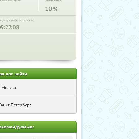
Экономия:
10
%
нца продаж осталось:
:
:
ак нас найти
г. Москва
Санкт-Петербург
екомендуемые: