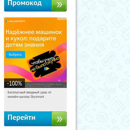
Промокод
-100
%
Бесплатный вводный урок от
12:27:04
Получи первым!
онлайн-школы Skysmart
Россия
Перейти