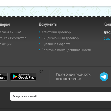
тнёрам
Документы
Кон
елаем акцию!
Агентский договор
spro
е, как Вебмастер
Лицензионный договор
Связ
е акции
Публичная оферта
Политика конфиденциальности
Ищите скидки поблизости,
не выходя из чата: