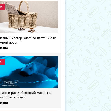
0%
латный мастер-класс по плетению из
жной лозы
латно
%
тинг и расслабляющий массаж в
ии «Флотариум»
латно