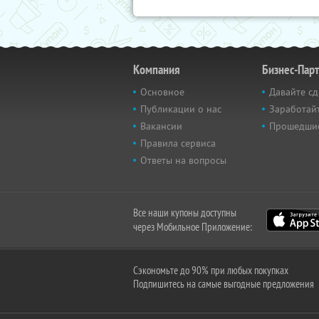
Компания
Бизнес-Пар
Основное
Давайте сд
Публикации о нас
Заработайт
Вакансии
Прошедши
Правила сервиса
Ответы на вопросы
Все наши купоны доступны
через Мобильное Приложение:
Сэкономьте до 90% при любых покупках
Подпишитесь на самые выгодные предложения