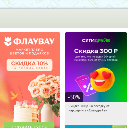
-50
%
Скидка 300р. на поездку от
12:27:04
Получи первым!
каршеринга «Ситидрайв»
Россия