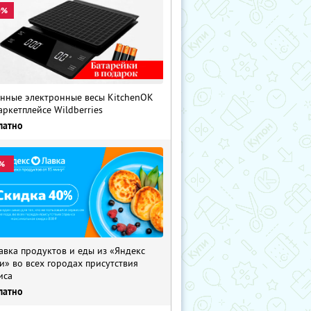
0%
нные электронные весы KitchenOK
аркетплейсе Wildberries
латно
%
авка продуктов и еды из «Яндекс
и» во всех городах присутствия
иса
латно