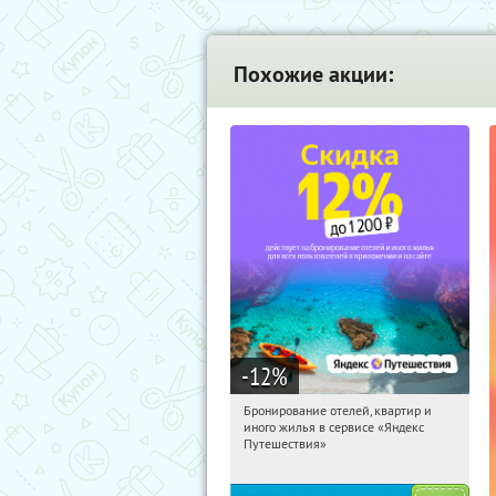
Похожие акции:
-12
%
Бронирование отелей, квартир и
12:27:04
Получи первым!
иного жилья в сервисе «Яндекс
Россия
Путешествия»