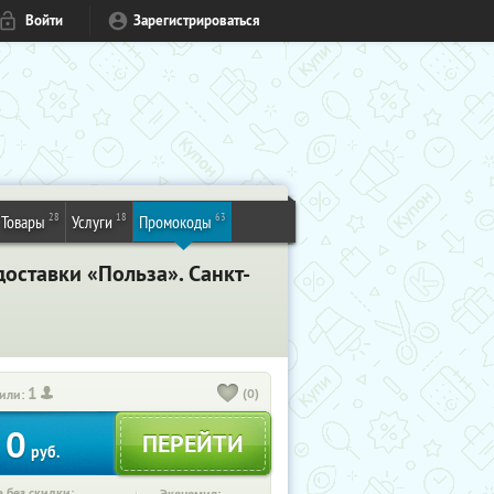
Войти
Зарегистрироваться
28
18
63
Товары
Услуги
Промокоды
доставки «Польза». Санкт-
1
(0)
или:
0
руб.
 без скидки: