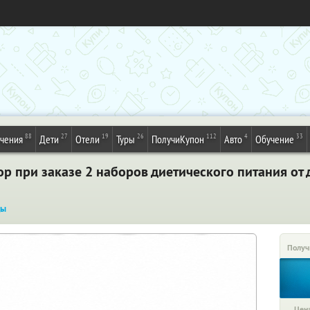
88
27
19
26
112
4
33
ечения
Дети
Отели
Туры
ПолучиКупон
Авто
Обучение
р при заказе 2 наборов диетического питания от 
ды
Получ
Цена