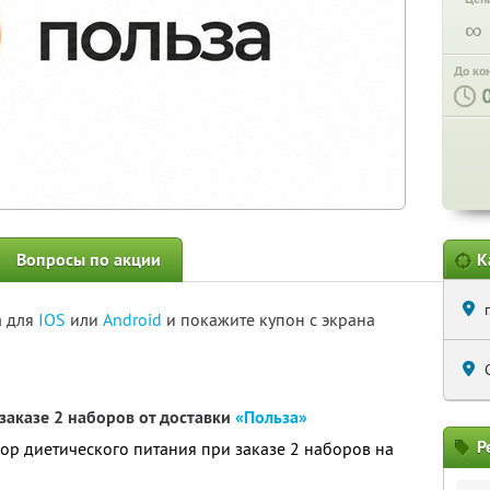
∞
До ко
Вопросы по акции
К
а для
IOS
или
Android
и покажите купон с экрана
заказе 2 наборов от доставки
«Польза»
Р
бор диетического питания при заказе 2 наборов на