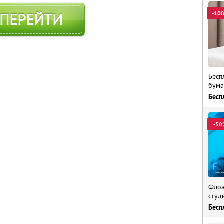
-10
ПЕРЕЙТИ
Бесп
бума
Бесп
-50
Флоа
студ
Бесп