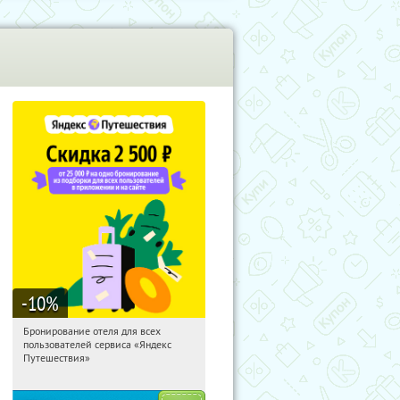
-10
%
Бронирование отеля для всех
12:27:04
Получи первым!
пользователей сервиса «Яндекс
Россия
Путешествия»