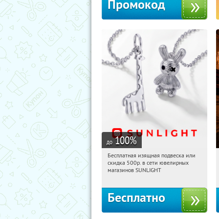
Промокод
100
%
до
Бесплатная изящная подвеска или
12:27:04
Получили:
74
скидка 500р. в сети ювелирных
Россия
магазинов SUNLIGHT
Бесплатно