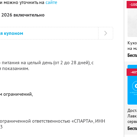
и можно уточнить на
сайте
-10
а 2026 включительно
ся купоном
Кухо
на м
Бесп
питания на целый день (от 2 до 28 дней), с
 показаниям.
-40
м ограничений,
Дост
Лавк
с ограниченной ответственностью «СПАРТА»,
ИНН
серв
13
Бесп