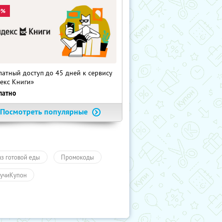
0%
латный доступ до 45 дней к сервису
екс Книги»
латно
Посмотреть популярные
аз готовой еды
Промокоды
учиКупон