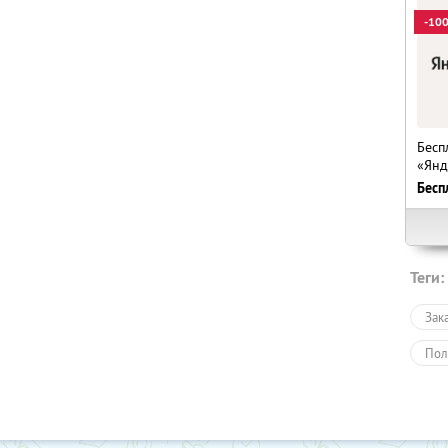
-10
Бесп
«Янд
Бесп
Теги:
Зак
Пол