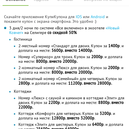
Скачайте приложение КупиКупона для
IOS
или
Android
и
покажите купон с экрана смартфона. Это удобно :)
3 дня/2 ночи по системе «Все включено» в экоотеле
«Новый
Ковчег»
на Селигере
со скидкой 50%
Гостиница
2-местный номер «Стандарт для двоих. Купон за
1400р
. и
доплата на месте:
5600р. вместо 14000р.
Номер «Супериор» для троих. Купон за
2000р
. и доплата
на месте:
8000р. вместо 20000р.
2-комнатный номер «Люкс» для двоих. Купон за
2000р
. и
доплата на месте:
8000р. вместо 20000р.
2-комнатный номер «Семейный» для четверых. Купон за
2800р
. и доплата на месте:
11200р. вместо 28000р.
Коттеджи
Номер «Люкс» с сауной и камином в коттедже «Элит» для
двоих. Купон за
2200р
. и доплата на месте:
8800р. вместо
22000р.
Коттедж «Комфорт» для четверых. Купон за
3200р
. и
доплата на месте:
12800р. вместо 32000р
.
Коттедж «Элит» для шестерых. Купон за
6400р
. и доплата