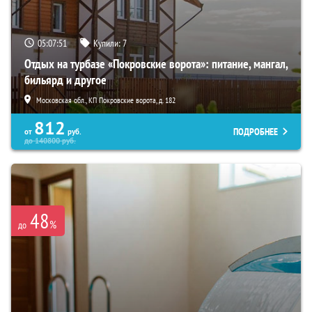
05:07:50
Купили:
7
Отдых на турбазе «Покровские ворота»: питание, мангал,
бильярд и другое
Московская обл., КП Покровские ворота, д. 182
812
ПОДРОБНЕЕ
от
руб.
до
140800
руб.
48
%
до