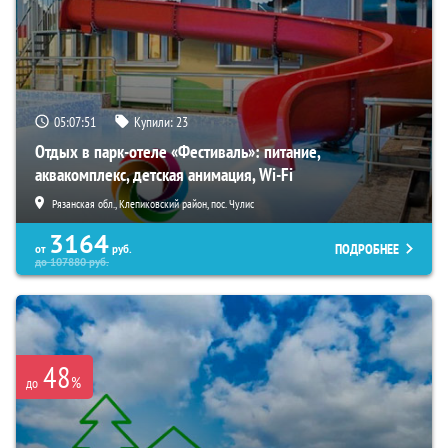
05:07:50
Купили:
23
Отдых в парк-отеле «Фестиваль»: питание,
аквакомплекс, детская анимация, Wi-Fi
Рязанская обл., Клепиковский район, пос. Чулис
3164
ПОДРОБНЕЕ
от
руб.
до
107880
руб.
48
%
до