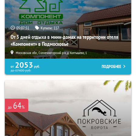
05:07:50
Купили:
117
От 3 дней отдыха в мини-домах на территории отеля
«Компонент» в Подмосковье
Московская обл., Солнечногорский р-н, д. Колтышево, 1
2053
ПОДРОБНЕЕ
от
руб.
до
67400
руб.
64
%
до