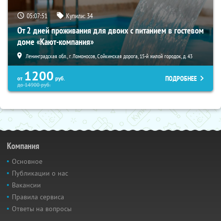
05:07:50
Купили:
34
От 2 дней проживания для двоих с питанием в гостевом
доме «Кают-компания»
Ленинградская обл., г. Ломоносов, Сойкинская дорога, 15-й жилой городок, д. 43
1200
ПОДРОБНЕЕ
от
руб.
до
14900
руб.
Компания
Основное
Публикации о нас
Вакансии
Правила сервиса
Ответы на вопросы