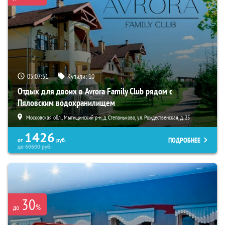
05:07:50
Купили:
10
Отдых для двоих в Avrora Family Club рядом с
Пяловским водохранилищем
Московская обл., Мытищинский р-н, д. Степаньково, ул. Рождественская, д. 25
1426
ПОДРОБНЕЕ
от
руб.
до
60600
руб.
30
%
до