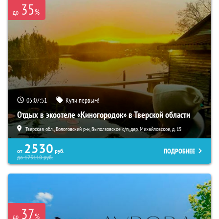
35
%
до
05:07:50
Купи первым!
Отдых в экоотеле «Киногородок» в Тверской области
Тверская обл., Бологовский р-н, Выползовское с/п, дер. Михайловское, д. 15
2530
ПОДРОБНЕЕ
от
руб.
до
173110
руб.
37
%
до