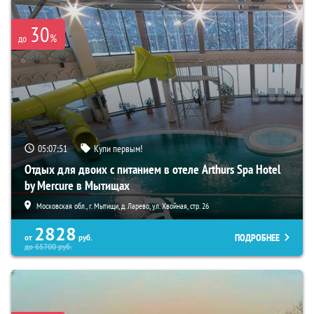
30
%
до
05:07:50
Купи первым!
Отдых для двоих с питанием в отеле Arthurs Spa Hotel
by Mercure в Мытищах
Московская обл., г. Мытищи, д. Ларево, ул. Хвойная, стр. 26
2828
ПОДРОБНЕЕ
от
руб.
до
65700
руб.