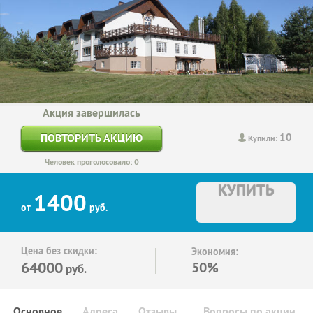
Акция завершилась
10
ПОВТОРИТЬ АКЦИЮ
Купили:
Человек проголосовало: 0
КУПИТЬ
1400
от
руб.
Цена без скидки:
Экономия:
64000
50%
руб.
Основное
Адреса
Отзывы
Вопросы по акции