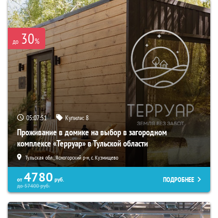
30
%
до
05:07:50
Купили:
8
Проживание в домике на выбор в загородном
комплексе «Терруар» в Тульской области
Тульская обл., Ясногорский р-н, с. Кузмищево
4780
ПОДРОБНЕЕ
от
руб.
до
57400
руб.