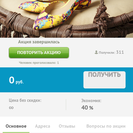
Акция завершилась
311
ПОВТОРИТЬ АКЦИЮ
Получили:
Человек проголосовало: 1
ПОЛУЧИТЬ
0
руб.
Цена без скидки:
Экономия:
∞
40
%
Основное
Адреса
Отзывы
Вопросы по акции