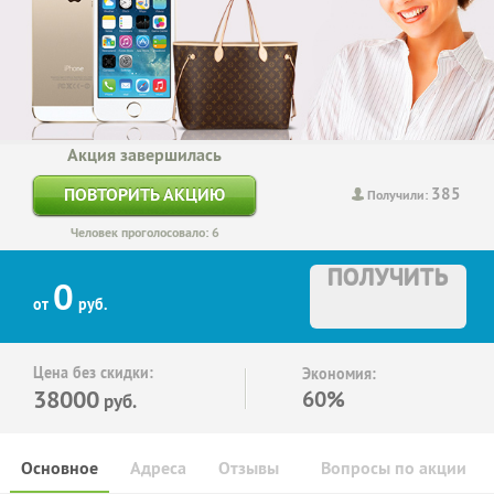
Акция завершилась
385
ПОВТОРИТЬ АКЦИЮ
Получили:
Человек проголосовало: 6
ПОЛУЧИТЬ
0
от
руб.
Цена без скидки:
Экономия:
38000
60%
руб.
Основное
Адреса
Отзывы
Вопросы по акции