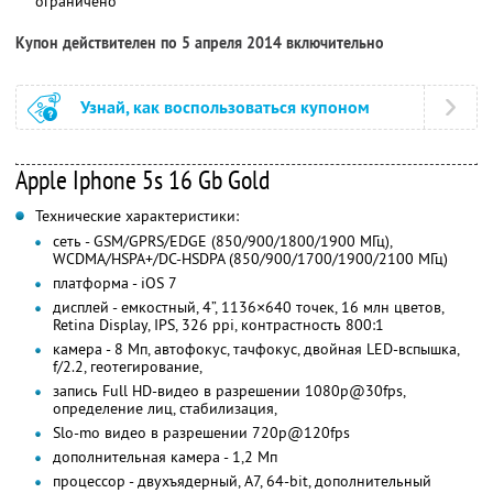
ограничено
Купон действителен по 5 апреля 2014 включительно
Узнай, как воспользоваться купоном
Apple Iphone 5s 16 Gb Gold
Технические характеристики:
сеть - GSM/GPRS/EDGE (850/900/1800/1900 МГц),
WCDMA/HSPA+/DC-HSDPA (850/900/1700/1900/2100 МГц)
платформа - iOS 7
дисплей - емкостный, 4”, 1136×640 точек, 16 млн цветов,
Retina Display, IPS, 326 ppi, контрастность 800:1
камера - 8 Мп, автофокус, тачфокус, двойная LED-вспышка,
f/2.2, геотегирование,
запись Full HD-видео в разрешении 1080p@30fps,
определение лиц, стабилизация,
Slo-mo видео в разрешении 720p@120fps
дополнительная камера - 1,2 Мп
процессор - двухъядерный, A7, 64-bit, дополнительный