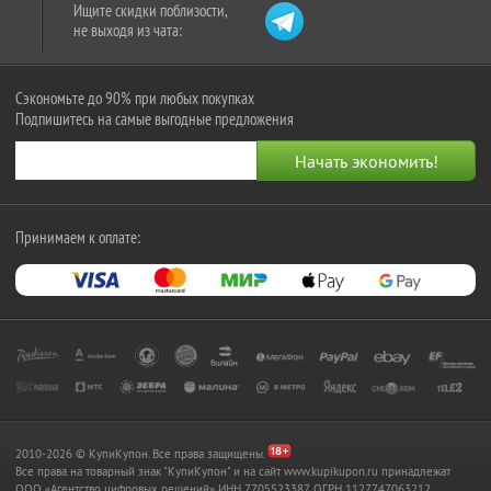
Ищите скидки поблизости,
не выходя из чата:
Сэкономьте до 90% при любых покупках
Подпишитесь на самые выгодные предложения
Принимаем к оплате:
2010-2026 © КупиКупон. Все права защищены.
Все права на товарный знак "КупиКупон" и на сайт www.kupikupon.ru принадлежат
OOO «Агентство цифровых решений» ИНН 7705523387, ОГРН 1127747063212