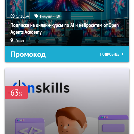
17:10:33
Получили:
18
Подписка на онлайн-курсы по AI и нейросетям от Open
Agents Academy
Россия
Промокод
ПОДРОБНЕЕ
-63
%