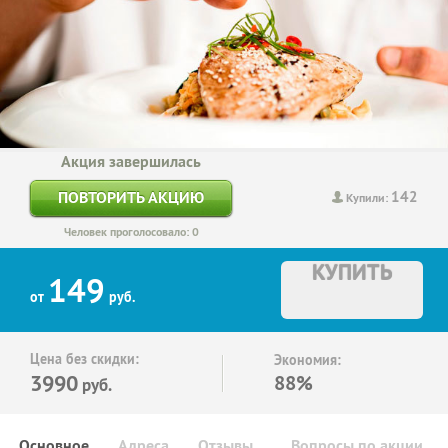
Акция завершилась
142
ПОВТОРИТЬ АКЦИЮ
Купили:
Человек проголосовало: 0
КУПИТЬ
149
от
руб.
Цена без скидки:
Экономия:
3990
88%
руб.
Основное
Адреса
Отзывы
Вопросы по акции