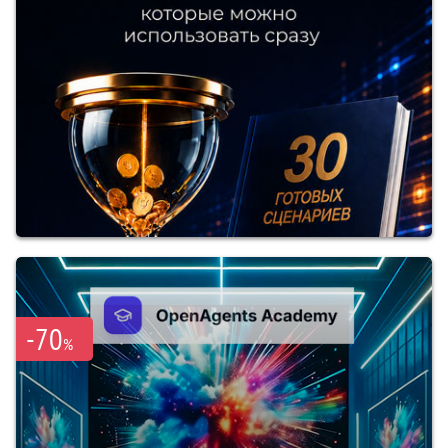
-70
%