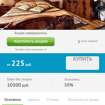
Акция завершилась
ПОВТОРИТЬ АКЦИЮ
Купи первым!
Человек проголосовало: 0
КУПИТЬ
225
от
руб.
Цена без скидки:
Экономия:
10500
50%
руб.
Основное
Адреса
Отзывы
Вопросы по акции