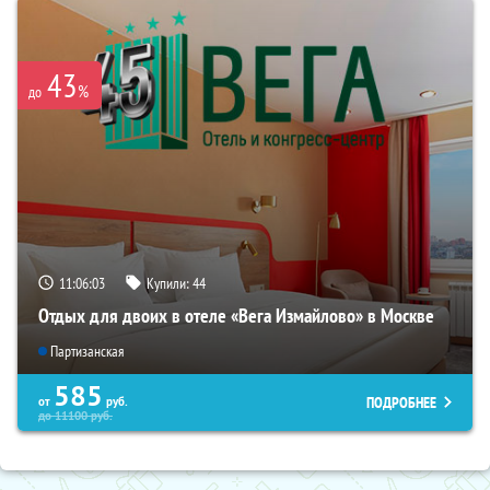
43
%
до
11:06:03
Купили:
44
Отдых для двоих в отеле «Вега Измайлово» в Москве
Партизанская
585
ПОДРОБНЕЕ
от
руб.
до
11100
руб.