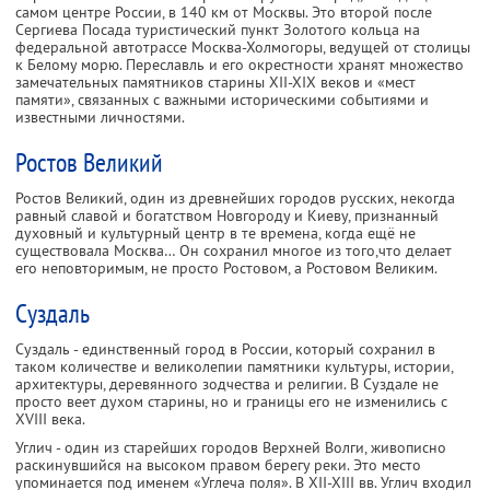
самом центре России, в 140 км от Москвы. Это второй после
Сергиева Посада туристический пункт Золотого кольца на
федеральной автотрассе Москва-Холмогоры, ведущей от столицы
к Белому морю. Переславль и его окрестности хранят множество
замечательных памятников старины XII-XIX веков и «мест
памяти», связанных с важными историческими событиями и
известными личностями.
Ростов Великий
Ростов Великий, один из древнейших городов русских, некогда
равный славой и богатством Новгороду и Киеву, признанный
духовный и культурный центр в те времена, когда ещё не
существовала Москва… Он сохранил многое из того,что делает
его неповторимым, не просто Ростовом, а Ростовом Великим.
Суздаль
Суздаль - единственный город в России, который сохранил в
таком количестве и великолепии памятники культуры, истории,
архитектуры, деревянного зодчества и религии. В Суздале не
просто веет духом старины, но и границы его не изменились с
XVIII века.
Углич - один из старейших городов Верхней Волги, живописно
раскинувшийся на высоком правом берегу реки. Это место
упоминается под именем «Углеча поля». В XII-XIII вв. Углич входил