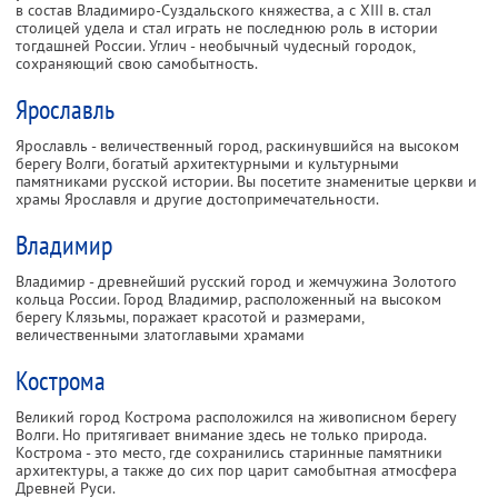
в состав Владимиро-Суздальского княжества, а с XIII в. стал
столицей удела и стал играть не последнюю роль в истории
тогдашней России. Углич - необычный чудесный городок,
сохраняющий свою самобытность.
Ярославль
Ярославль - величественный город, раскинувшийся на высоком
берегу Волги, богатый архитектурными и культурными
памятниками русской истории. Вы посетите знаменитые церкви и
храмы Ярославля и другие достопримечательности.
Владимир
Владимир - древнейший русский город и жемчужина Золотого
кольца России. Город Владимир, расположенный на высоком
берегу Клязьмы, поражает красотой и размерами,
величественными златоглавыми храмами
Кострома
Великий город Кострома расположился на живописном берегу
Волги. Но притягивает внимание здесь не только природа.
Кострома - это место, где сохранились старинные памятники
архитектуры, а также до сих пор царит самобытная атмосфера
Древней Руси.