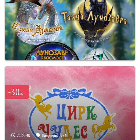
-30
%
21:30:39
Получили:
3284