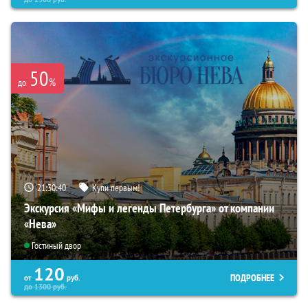
50
%
до
21:30:39
Купи первым!
Экскурсия «Мифы и легенды Петербурга» от компании
«Нева»
Гостиный двор
120
ПОДРОБНЕЕ
от
руб.
до
1300
руб.