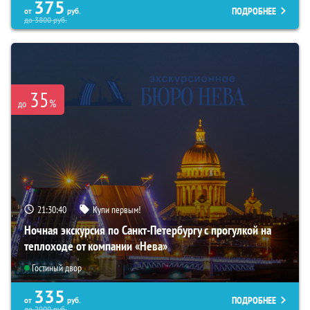
375
ПОДРОБНЕЕ
от
руб.
до
3800
руб.
35
%
до
21:30:39
Купи первым!
Ночная экскурсия по Санкт-Петербургу с прогулкой на
теплоходе от компании «Нева»
Гостиный двор
335
ПОДРОБНЕЕ
от
руб.
до
2900
руб.