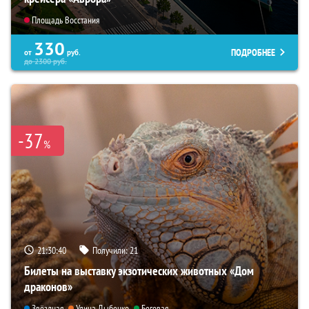
Площадь Восстания
330
ПОДРОБНЕЕ
от
руб.
до
2300
руб.
-37
%
21:30:39
Получили:
21
Билеты на выставку экзотических животных «Дом
драконов»
Звёздная
Улица Дыбенко
Беговая