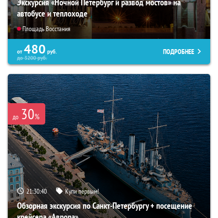
Экскурсия «Ночной Петербург и развод мостов» на
автобусе и теплоходе
Площадь Восстания
480
ПОДРОБНЕЕ
от
руб.
до
3200
руб.
30
%
до
21:30:39
Купи первым!
Обзорная экскурсия по Санкт-Петербургу + посещение
крейсера «Аврора»