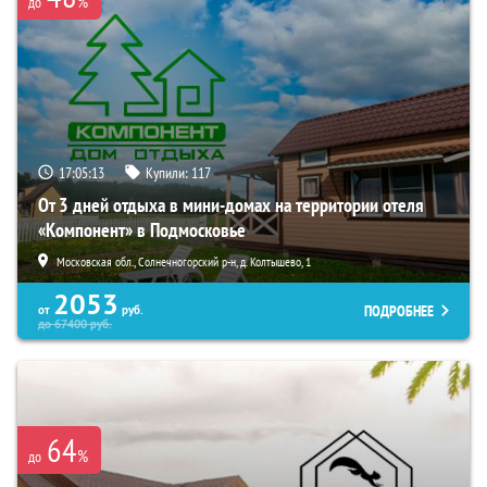
%
до
17:05:11
Купили:
117
От 3 дней отдыха в мини-домах на территории отеля
«Компонент» в Подмосковье
Московская обл., Солнечногорский р-н, д. Колтышево, 1
2053
ПОДРОБНЕЕ
от
руб.
до
67400
руб.
64
%
до