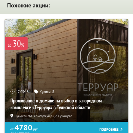
Похожие акции:
30
%
до
17:05:11
Купили:
8
Проживание в домике на выбор в загородном
комплексе «Терруар» в Тульской области
Тульская обл., Ясногорский р-н, с. Кузмищево
4780
ПОДРОБНЕЕ
от
руб.