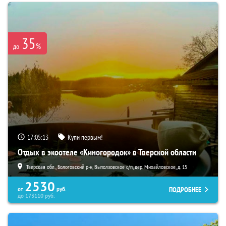
35
%
до
17:05:11
Купи первым!
Отдых в экоотеле «Киногородок» в Тверской области
Тверская обл., Бологовский р-н, Выползовское с/п, дер. Михайловское, д. 15
2530
ПОДРОБНЕЕ
от
руб.
до
173110
руб.