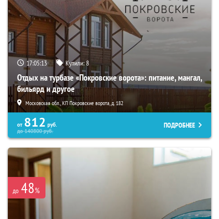
17:05:11
Купили:
8
Отдых на турбазе «Покровские ворота»: питание, мангал,
бильярд и другое
Московская обл., КП Покровские ворота, д. 182
812
ПОДРОБНЕЕ
от
руб.
до
140800
руб.
48
%
до