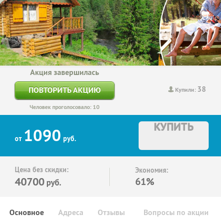
Акция завершилась
38
ПОВТОРИТЬ АКЦИЮ
Купили:
Человек проголосовало: 10
КУПИТЬ
1090
от
руб.
Цена без скидки:
Экономия:
40700
61%
руб.
Основное
Адреса
Отзывы
Вопросы по акции