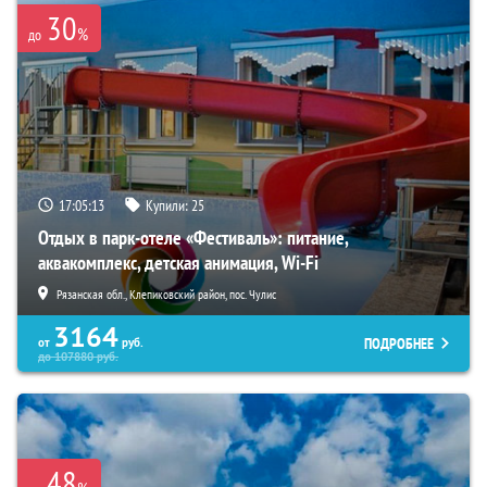
30
%
до
17:05:11
Купили:
25
Отдых в парк-отеле «Фестиваль»: питание,
аквакомплекс, детская анимация, Wi-Fi
Рязанская обл., Клепиковский район, пос. Чулис
3164
ПОДРОБНЕЕ
от
руб.
до
107880
руб.
48