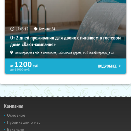
17:05:11
Купили:
34
От 2 дней проживания для двоих с питанием в гостевом
доме «Кают-компания»
Ленинградская обл., г. Ломоносов, Сойкинская дорога, 15-й жилой городок, д. 43
1200
ПОДРОБНЕЕ
от
руб.
до
14900
руб.
Компания
Основное
Публикации о нас
Вакансии