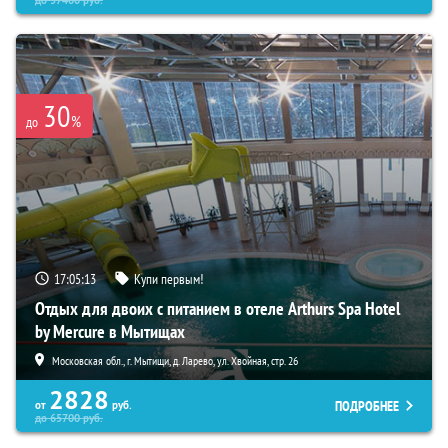
до
57400
руб.
30
%
до
17:05:11
Купи первым!
Отдых для двоих с питанием в отеле Arthurs Spa Hotel
by Mercure в Мытищах
Московская обл., г. Мытищи, д. Ларево, ул. Хвойная, стр. 26
2828
ПОДРОБНЕЕ
от
руб.
до
65700
руб.