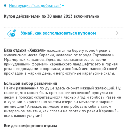
Инструкция: "как добраться"
Купон действителен по 30 июня 2013 включительно
Узнай, как воспользоваться купоном
База отдыха «Хекселя»
находится на берегу горной реки в
живописном месте Карелии, недалеко от города Сортавала и
Мраморных каньонов. Здесь вы познакомитесь со всеми
причудливыми формами карельского ландшафта: это и горная
река с водопадами и порогами, и хвойный лес, манящий своей
прохладой в жаркий день, и неприступные карельские скалы.
Большой выбор развлечений
Найти развлечения по душе здесь сможет каждый желающий. Ну,
скажите, что может быть прекраснее неспешной прогулки по
лесам в поисках «спрятавшихся» лесных ягод и грибов? Разве не
о купании в кристально чистом озере вы мечтаете в жаркие
летние дни? А может, вы желаете попробовать себя в таком
интересном занятии, как сплавы на плотах по рекам Карелии? -
все к вашим услугам!
Все для комфортного отдыха