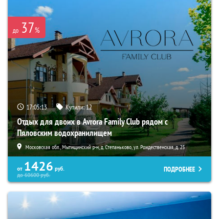
37
%
до
17:05:11
Купили:
12
Отдых для двоих в Avrora Family Club рядом с
Пяловским водохранилищем
Московская обл., Мытищинский р-н, д. Степаньково, ул. Рождественская, д. 25
1426
ПОДРОБНЕЕ
от
руб.
до
60600
руб.