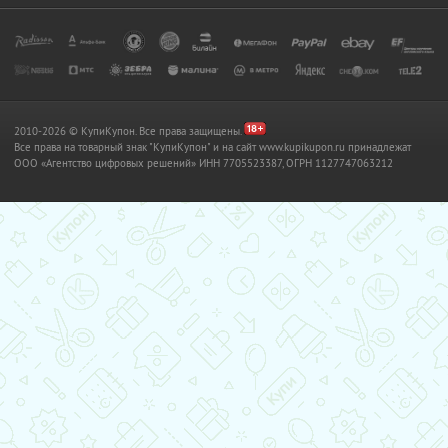
2010-2026 © КупиКупон. Все права защищены.
Все права на товарный знак "КупиКупон" и на сайт www.kupikupon.ru принадлежат
OOO «Агентство цифровых решений» ИНН 7705523387, ОГРН 1127747063212