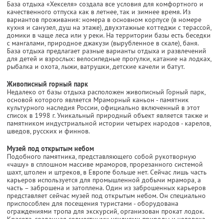
База отдыха «Хекселя» создала все условия для комфортного и
качественного отпуска как в летнее, так и зимнее время. Из
вариантов проживания: номера в основном корпусе (в номере
кухня и санузел, душ на этаже), двухэтажные коттеджи с терассой,
домики в чаще леса или у реки. На территории базы есть беседки
с мангалами, природное джакузи (вырубленное в скале), баня.
База отдыха предлагает разные варианты отдыха и развлечений
для детей и взрослых: велосипедные прогулки, катание на лодках,
рыбалка и охота, лыжи, ватрушки, детские качели и батут.
Живописный горный парк
Недалеко от базы отдыха расположен живописный Горный парк,
основой которого является Мраморный каньон - памятник
культурного наследия России, официально включенный в этот
список в 1998 г. Уникальный природный объект является также и
памятником индустриальной истории четырех народов - карелов,
шведов, русских и финнов.
Музей под открытым небом
Подобного памятника, представляющего собой рукотворную
«чашу» в сплошном массиве мраморов, прорезанного системой
шахт, штолен и штреков, в Европе больше нет. Сейчас лишь часть
карьеров используется для промышленной добычи мрамора, а
часть – заброшена и затоплена. Один из заброшенных карьеров
представляет сейчас музей под открытым небом. Он специально
приспособлен для посещения туристами - оборудована
ограждениями тропа для экскурсий, организован прокат лодок.
Красота, созданная совместными усилиями природы и человека,