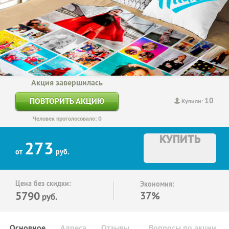
Акция завершилась
10
ПОВТОРИТЬ АКЦИЮ
Купили:
Человек проголосовало: 0
КУПИТЬ
273
от
руб.
Цена без скидки:
Экономия:
5790
37%
руб.
Основное
Адреса
Отзывы
Вопросы по акции