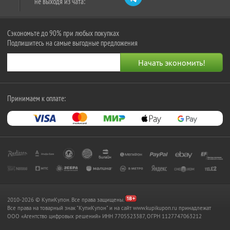
не выходя из чата:
Сэкономьте до 90% при любых покупках
Подпишитесь на самые выгодные предложения
Принимаем к оплате:
2010-2026 © КупиКупон. Все права защищены.
Все права на товарный знак "КупиКупон" и на сайт www.kupikupon.ru принадлежат
OOO «Агентство цифровых решений» ИНН 7705523387, ОГРН 1127747063212