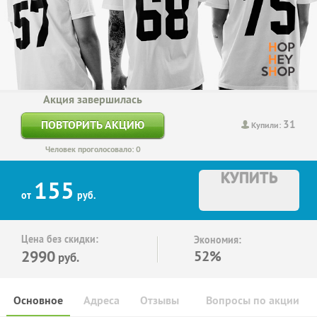
Акция завершилась
31
ПОВТОРИТЬ АКЦИЮ
Купили:
Человек проголосовало: 0
КУПИТЬ
155
от
руб.
Цена без скидки:
Экономия:
2990
52%
руб.
Основное
Адреса
Отзывы
Вопросы по акции