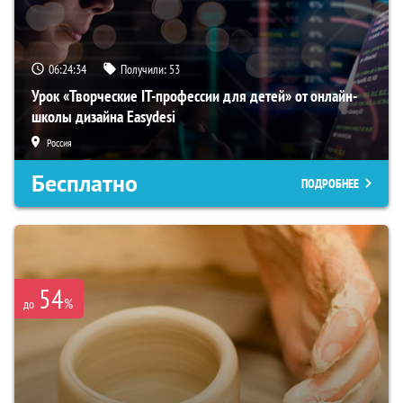
06:24:33
Получили:
53
Урок «Творческие IT-профессии для детей» от онлайн-
школы дизайна Easydesi
Россия
Бесплатно
ПОДРОБНЕЕ
54
%
до