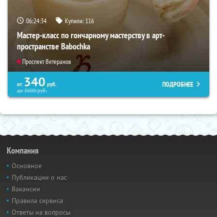
06:24:33
Купили:
116
Мастер-класс по гончарному мастерству в арт-
пространстве Babochka
Проспект Ветеранов
340
ПОДРОБНЕЕ
от
руб.
до
3600
руб.
Компания
Основное
Публикации о нас
Вакансии
Правила сервиса
Ответы на вопросы