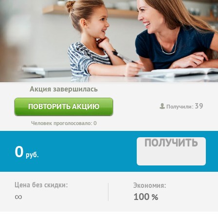
Акция завершилась
39
ПОВТОРИТЬ АКЦИЮ
Получили:
Человек проголосовало: 0
ПОЛУЧИТЬ
0
руб.
Цена без скидки:
Экономия:
∞
100
%