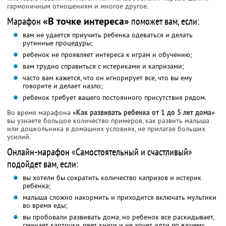
гармоничным отношениям и многое другое.
Марафон
«В точке интереса»
поможет вам, если:
вам не удается приучить ребенка одеваться и делать
рутинные процедуры;
ребенок не проявляет интереса к играм и обучению;
вам трудно справиться с истериками и капризами;
часто вам кажется, что он игнорирует все, что вы ему
говорите и делает назло;
ребенок требует вашего постоянного присутствия рядом.
Во время марафона
«Как развивать ребенка от 1 до 5 лет дома»
вы узнаете большое количество примеров, как развить малыша
или дошкольника в домашних условиях, не прилагая больших
усилий.
Онлайн-марафон «Самостоятельный и счастливый»
подойдет вам, если:
вы хотели бы сократить количество капризов и истерик
ребенка;
малыша сложно накормить и приходится включать мультики
во время еды;
вы пробовали развивать дома, но ребенок все раскидывает,
сминает карточки, рвет книги и не хочет идти по вашему