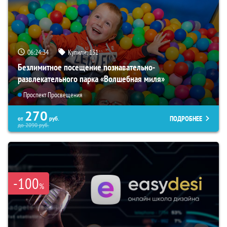
06:24:33
Купили:
131
Безлимитное посещение познавательно-
развлекательного парка «Волшебная миля»
Проспект Просвещения
270
ПОДРОБНЕЕ
от
руб.
до
2090
руб.
-100
%