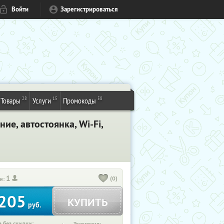
Войти
Зарегистрироваться
28
15
58
Товары
Услуги
Промокоды
ие, автостоянка, Wi-Fi,
1
(0)
и:
205
КУПИТЬ
руб.
 без скидки: