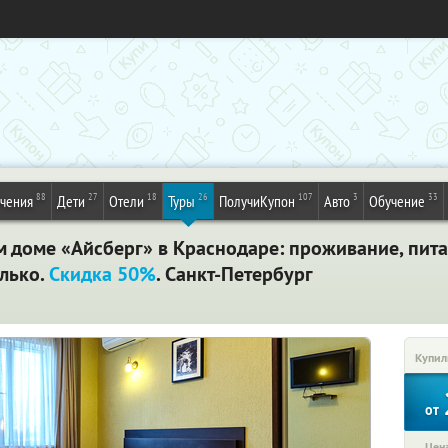
88
27
18
26
107
3
33
ечения
Дети
Отели
Туры
ПолучиКупон
Авто
Обучение
м доме «Айсберг» в Краснодаре: проживание, питан
олько.
Скидка 50%
. Санкт-Петербург
Купил
от
Цена