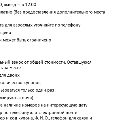
0, выезд — в 12.00
платно (без предоставления дополнительного места
та для взрослых уточняйте по телефону
ещено
 может быть ограничено
ьный взнос от общей стоимости. Оставшуюся
ь на месте
для двоих
количество купонов
зоваться только один раз
ммируются ночи)
те наличие номеров на интересующую дату
р по телефону или электронной почте
ер и код купона,
Ф. И. О.,
телефон для связи и