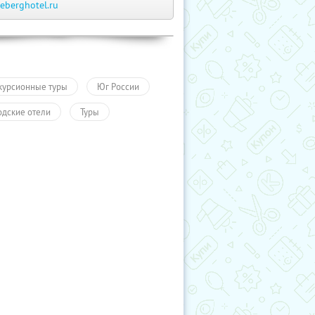
ceberghotel.ru
курсионные туры
Юг России
одские отели
Туры