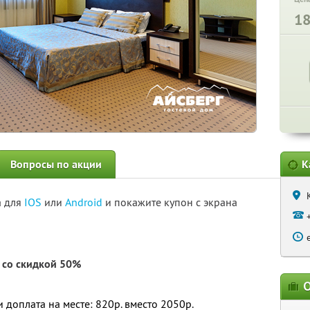
1
Вопросы по акции
К
а для
IOS
или
Android
и покажите купон с экрана
со скидкой 50%
О
и доплата на месте: 820р. вместо 2050р.