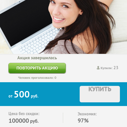
Акция завершилась
23
ПОВТОРИТЬ АКЦИЮ
Купили:
Человек проголосовало: 0
КУПИТЬ
500
от
руб.
Цена без скидки:
Экономия:
100000
97%
руб.