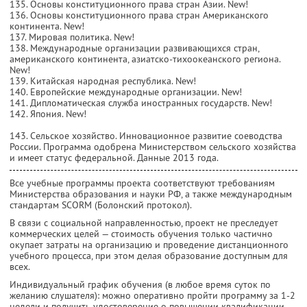
135. Основы конституционного права стран Азии. New!
136. Основы конституционного права стран Американского
континента. New!
137. Мировая политика. New!
138. Международные организации развивающихся стран,
американского континента, азиатско-тихоокеанского региона.
New!
139. Китайская народная республика. New!
140. Европейские международные организации. New!
141. Дипломатическая служба иностранных государств. New!
142. Япония. New!
143. Сельское хозяйство. Инновационное развитие соеводства
России. Программа одобрена Министерством сельского хозяйства
и имеет статус федеральной. Данные 2013 года.
Все учебные программы проекта соответствуют требованиям
Министерства образования и науки РФ, а также международным
стандартам SCORM (Болонский протокол).
В связи с социальной направленностью, проект не преследует
коммерческих целей — стоимость обучения только частично
окупает затраты на организацию и проведение дистанционного
учебного процесса, при этом делая образование доступным для
всех.
Индивидуальный график обучения (в любое время суток по
желанию слушателя): можно оперативно пройти программу за 1-2
недели и получить удостоверение о повышении квалификации