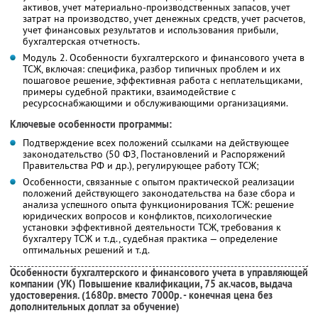
активов, учет материально-производственных запасов, учет
затрат на производство, учет денежных средств, учет расчетов,
учет финансовых результатов и использования прибыли,
бухгалтерская отчетность.
Модуль 2. Особенности бухгалтерского и финансового учета в
ТСЖ, включая: специфика, разбор типичных проблем и их
пошаговое решение, эффективная работа с неплательщиками,
примеры судебной практики, взаимодействие с
ресурсоснабжающими и обслуживающими организациями.
Ключевые особенности программы:
Подтверждение всех положений ссылками на действующее
законодательство (50 ФЗ, Постановлений и Распоряжений
Правительства РФ и др.), регулирующее работу ТСЖ;
Особенности, связанные с опытом практической реализации
положений действующего законодательства на базе сбора и
анализа успешного опыта функционирования ТСЖ: решение
юридических вопросов и конфликтов, психологические
установки эффективной деятельности ТСЖ, требования к
бухгалтеру ТСЖ и т.д., судебная практика — определение
оптимальных решений и т.д.
Особенности бухгалтерского и финансового учета в управляющей
компании (УК) Повышение квалификации, 75 ак.часов, выдача
удостоверения. (1680р. вместо 7000р. - конечная цена без
дополнительных доплат за обучение)