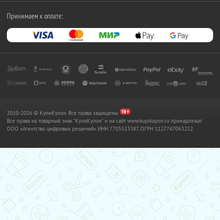
Принимаем к оплате:
2010-2026 © КупиКупон. Все права защищены.
Все права на товарный знак "КупиКупон" и на сайт www.kupikupon.ru принадлежат
OOO «Агентство цифровых решений» ИНН 7705523387, ОГРН 1127747063212