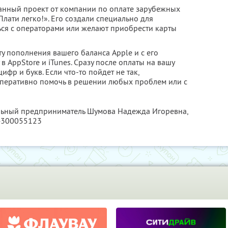
ванный проект от компании по оплате зарубежных
Плати легко!». Его создали специально для
ться с операторами или желают приобрести карты
ту пополнения вашего баланса Apple и с его
 AppStore и iTunes. Сразу после оплаты на вашу
ифр и букв. Если что-то пойдет не так,
перативно помочь в решении любых проблем или с
альный предприниматель Шумова Надежда Игоревна,
4300055123