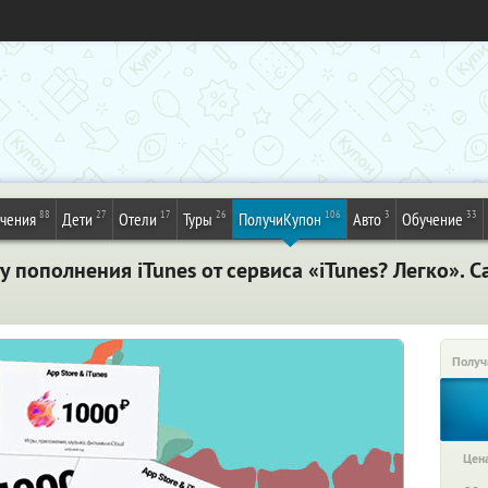
88
27
17
26
106
3
33
ечения
Дети
Отели
Туры
ПолучиКупон
Авто
Обучение
 пополнения iTunes от сервиса «iTunes? Легко». С
Получ
Цена