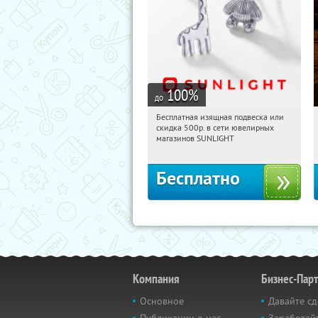
100
%
до
Бесплатная изящная подвеска или
03:24:22
Получили:
74
скидка 500р. в сети ювелирных
Россия
магазинов SUNLIGHT
Бесплатно
Компания
Бизнес-Пар
Основное
Давайте сд