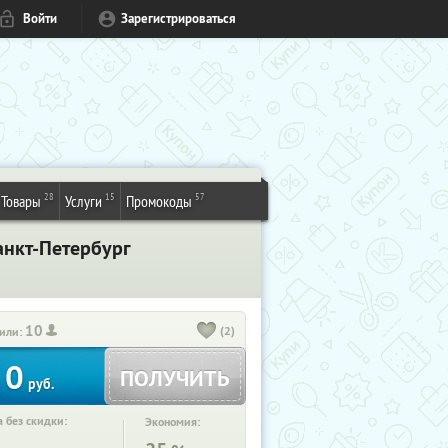
Войти
Зарегистрироваться
28
15
57
Товары
Услуги
Промокоды
анкт-Петербург
10
(2)
или:
0
ПОЛУЧИТЬ
руб.
 без скидки:
Экономия: