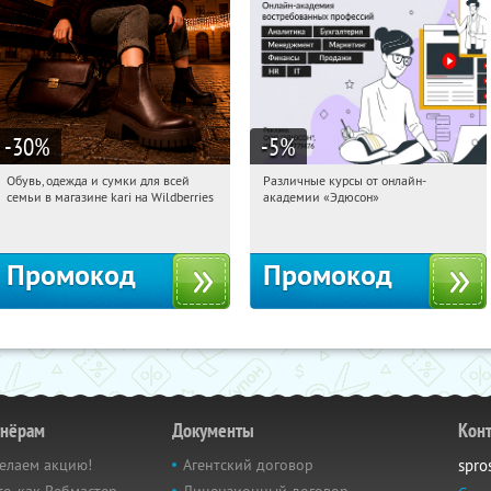
-30
%
-5
%
Обувь, одежда и сумки для всей
Различные курсы от онлайн-
03:24:22
Получили:
32
03:24:22
Получили:
2
семьи в магазине kari на Wildberries
академии «Эдюсон»
Россия
Россия
Промокод
Промокод
тнёрам
Документы
Кон
елаем акцию!
Агентский договор
spro