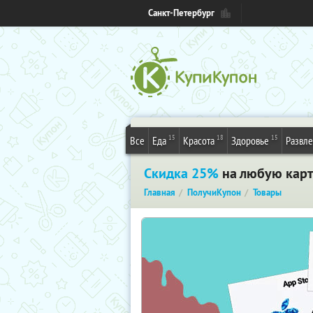
Санкт-Петербург
15
18
15
Все
Еда
Красота
Здоровье
Развл
Скидка 25%
на любую карту
Главная
ПолучиКупон
Товары