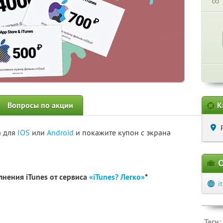
∞
Вопросы по акции
К
а для
IOS
или
Android
и покажите купон с экрана
О
нения iTunes от сервиса
«iTunes? Легко»
*
i
Теги: