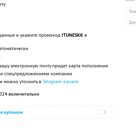
рту
Тов
Дру
данные и укажите промокод
ITUNESKK
в
автоматически
к
 вашу электронную почту придет карта пополнения
ими спецпредложениями компании
и можно уточнить в
Telegram-канале
2024 включительно
ся купоном