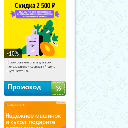
-10
%
Бронирование отеля для всех
03:24:22
Получи первым!
пользователей сервиса «Яндекс
Россия
Путешествия»
Промокод