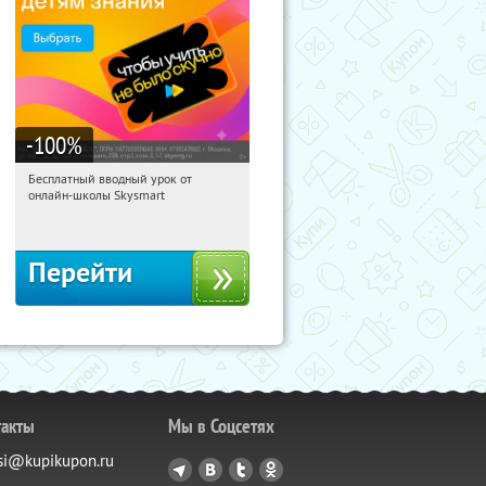
-100
%
Бесплатный вводный урок от
03:24:22
Получи первым!
онлайн-школы Skysmart
Россия
Перейти
такты
Мы в Соцсетях
si@kupikupon.ru