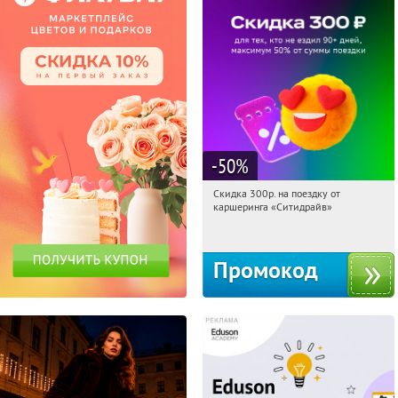
-50
%
Скидка 300р. на поездку от
03:24:22
Получи первым!
каршеринга «Ситидрайв»
Россия
Промокод