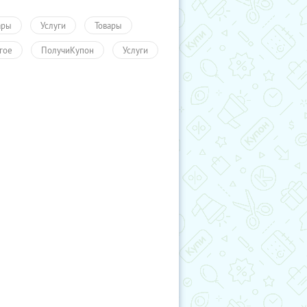
ары
Услуги
Товары
гое
ПолучиКупон
Услуги