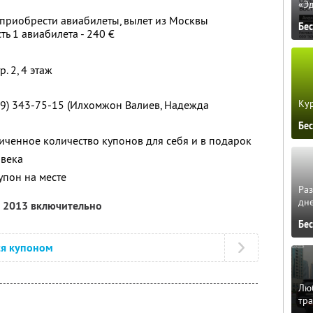
«Э
приобрести авиабилеты, вылет из Москвы
Бе
ь 1 авиабилета - 240 €
тр. 2, 4 этаж
Кур
(499) 343-75-15 (Илхомжон Валиев, Надежда
Бе
ченное количество купонов для себя и в подарок
овека
упон на месте
Ра
дне
я 2013 включительно
Бе
ся купоном
Люб
тра