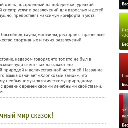
Бе
ный отель, построенный на побережье турецкой
спектр услуг и развлечений для взрослых и детей.
адушно, предоставят максимум комфорта и уюта.
Пер
бассейнов, сауны, магазины, рестораны, прачечные,
«З
жество спортивных и тихих развлечений.
Бе
тране, недаром говорят, что тот, кто не был в
осьмое чудо света - так называют это
ой природой и величественной историей. Название
го языка означает «Хлопковый замок», что
Пиц
ему, необычному и экзотическому природному
Бе
й с древних времен своими лечебными свойствами,
ет.
25 
чный мир сказок!
по
Бе