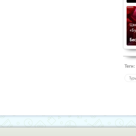
Цве
«Бу
Бе
Теги:
Тур