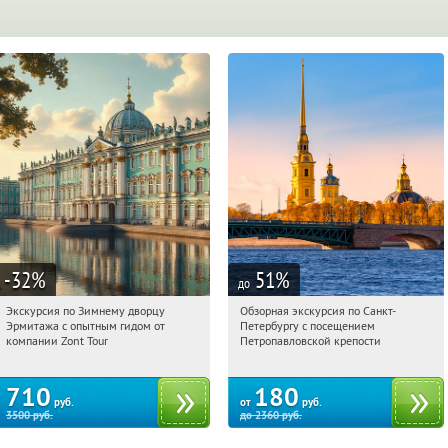
-32
%
51
%
до
Экскурсия по Зимнему дворцу
Обзорная экскурсия по Санкт-
19:05:56
Купи первым!
19:05:56
Купили:
1
Эрмитажа с опытным гидом от
Петербургу с посещением
Площадь Восстания
Площадь Восстания
компании Zont Tour
Петропавловской крепости
710
180
руб.
от
руб.
3500
руб.
до
2360
руб.