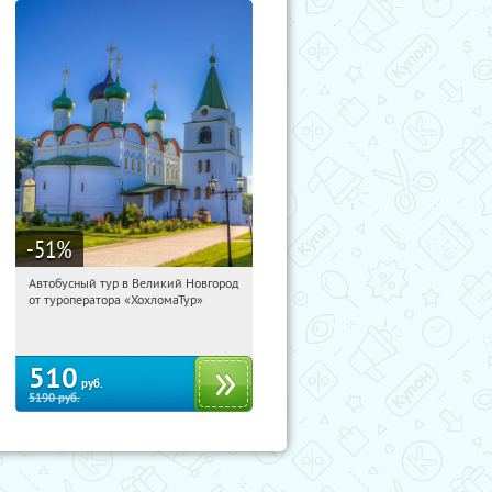
-51
%
Автобусный тур в Великий Новгород
19:05:56
Купили:
2
от туроператора «ХохломаТур»
Сенная площадь
510
руб.
5190
руб.