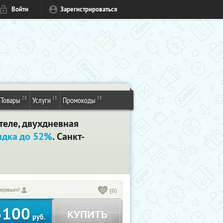
Войти
Зарегистрироваться
28
15
58
Товары
Услуги
Промокоды
теле, двухдневная
идка до 52%
. Санкт-
первым!
(0)
3100
КУПИТЬ
руб.