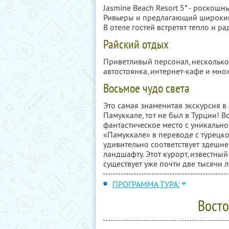
Jasmine Beach Resort 5* - роскош
Ривьеры и предлагающий широкий 
В отеле гостей встретят тепло и р
Райский отдых
Приветливый персонал, несколько 
автостоянка, интернет-кафе и мно
Восьмое чудо света
Это самая знаменитая экскурсия в с
Памуккале, тот не был в Турции! В
фантастическое место с уникальн
«Памуккале» в переводе с турецко
удивительно соответствует здешн
ландшафту. Этот курорт, известны
существует уже почти две тысячи л
ПРОГРАММА ТУРА:
Восто