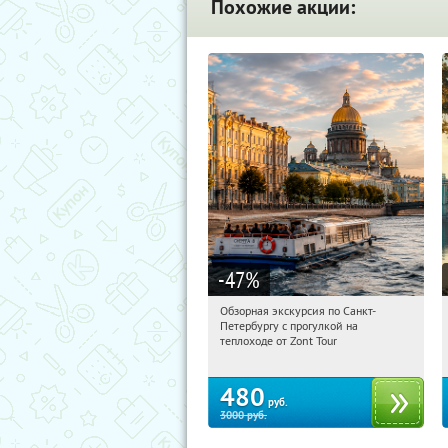
Похожие акции:
-47
%
Обзорная экскурсия по Санкт-
19:05:56
Купили:
6
Петербургу с прогулкой на
Площадь Восстания
теплоходе от Zont Tour
480
руб.
3000
руб.