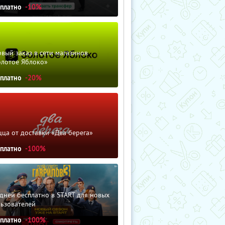
сплатно
-10%
вый заказ в сети магазинов
олотое Яблоко»
сплатно
-20%
ца от доставки «Два берега»
сплатно
-100%
дней бесплатно в START для новых
льзователей
сплатно
-100%