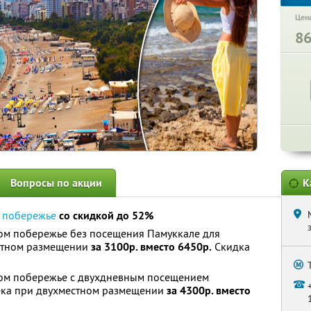
Цена
8
Вопросы по акции
К
 побережье
со скидкой до 52%
ком побережье без посещения Памуккале для
естном размещении
за 3100р. вместо 6450р.
Скидка
ком побережье с двухдневным посещением
ека при двухместном размещении
за 4300р. вместо