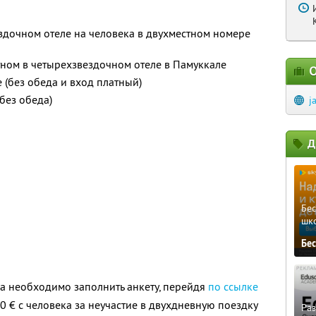
ездочном отеле на человека в двухместном номере
стном в четырехзвездочном отеле в Памуккале
О
 (без обеда и вход платный)
без обеда)
j
Д
Бе
шк
Бе
а необходимо заполнить анкету, перейдя
по ссылке
0 € с человека за неучастие в двухдневную поездку
Ра