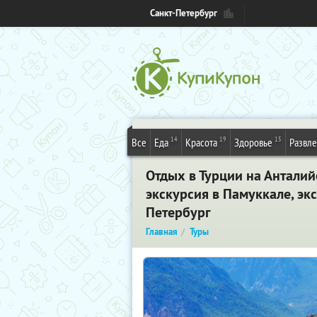
Санкт-Петербург
14
19
15
Все
Еда
Красота
Здоровье
Развл
Отдых в Турции на Антали
экскурсия в Памуккале, эк
Петербург
Главная
Туры