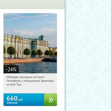
-24
%
Обзорная экскурсия по Санкт-
19:05:56
Купи первым!
Петербургу с посещением Эрмитажа
Площадь Восстания
от Zont Tour
660
руб.
2900
руб.