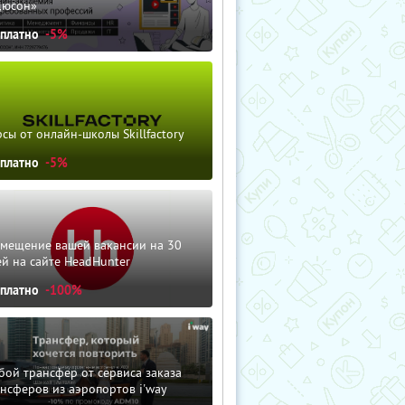
дюсон»
сплатно
-5%
сы от онлайн-школы Skillfactory
сплатно
-5%
змещение вашей вакансии на 30
й на сайте HeadHunter
сплатно
-100%
ой трансфер от сервиса заказа
нсферов из аэропортов i'way