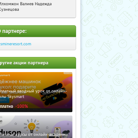
Илхомжон Валиев Надежда
Кузнецова
 партнере:
asmineresort.com
ругие акции партнера
сплатный вводный урок от онлайн-
олы Skysmart
сплатно
-100%
зличные курсы от онлайн-академии