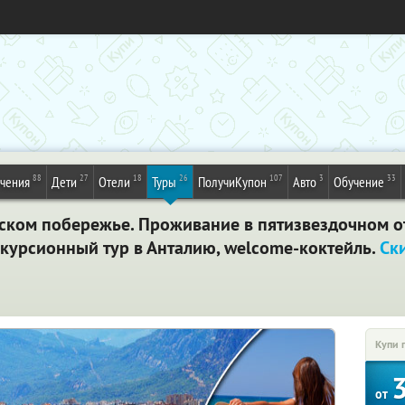
88
27
18
26
107
3
33
ечения
Дети
Отели
Туры
ПолучиКупон
Авто
Обучение
йском побережье. Проживание в пятизвездочном о
скурсионный тур в Анталию, welcome-коктейль.
Ск
Купи 
от