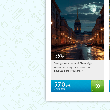
-35
%
Экскурсия «Ночной Петербург:
19:05:56
Купили:
15
магическое путешествие под
Площадь Восстания
разводными мостами»
570
руб.
3780
руб.