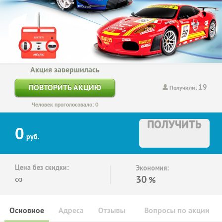
Акция завершилась
19
ПОВТОРИТЬ АКЦИЮ
Получили:
Человек проголосовало: 0
ПОЛУЧИТЬ
0
руб.
Цена без скидки:
Экономия:
∞
30
%
Основное
Адреса
Отзывы
Вопросы по акции