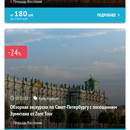
Площадь Восстания
180
ПОДРОБНЕЕ
от
руб.
до
2360
руб.
-24
%
05:12:31
Купи первым!
Обзорная экскурсия по Санкт-Петербургу с посещением
Эрмитажа от Zont Tour
Площадь Восстания