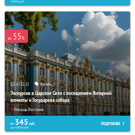
3780
руб.
55
%
до
05:12:31
Купили:
5
Экскурсия в Царское Село с посещением Янтарной
комнаты и Государева собора
Площадь Восстания
345
ПОДРОБНЕЕ
от
руб.
до
6000
руб.