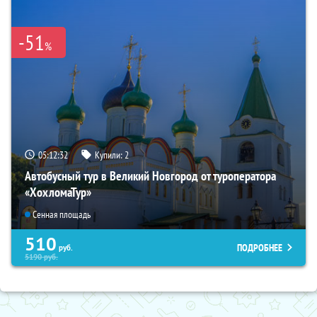
-51
%
05:12:31
Купили:
2
Автобусный тур в Великий Новгород от туроператора
«ХохломаТур»
Сенная площадь
510
ПОДРОБНЕЕ
руб.
5190
руб.