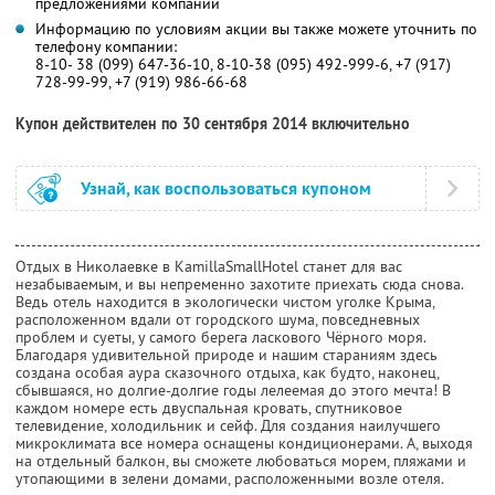
предложениями компании
Информацию по условиям акции вы также можете уточнить по
телефону компании:
8-10- 38 (099) 647-36-10, 8-10-38 (095) 492-999-6, +7 (917)
728-99-99, +7 (919) 986-66-68
Купон действителен по 30 сентября 2014 включительно
Узнай, как воспользоваться купоном
Отдых в Николаевке в KamillaSmallHotel станет для вас
незабываемым, и вы непременно захотите приехать сюда снова.
Ведь отель находится в экологически чистом уголке Крыма,
расположенном вдали от городского шума, повседневных
проблем и суеты, у самого берега ласкового Чёрного моря.
Благодаря удивительной природе и нашим стараниям здесь
создана особая аура сказочного отдыха, как будто, наконец,
сбывшаяся, но долгие-долгие годы лелеемая до этого мечта! В
каждом номере есть двуспальная кровать, спутниковое
телевидение, холодильник и сейф. Для создания наилучшего
микроклимата все номера оснащены кондиционерами. А, выходя
на отдельный балкон, вы сможете любоваться морем, пляжами и
утопающими в зелени домами, расположенными возле отеля.