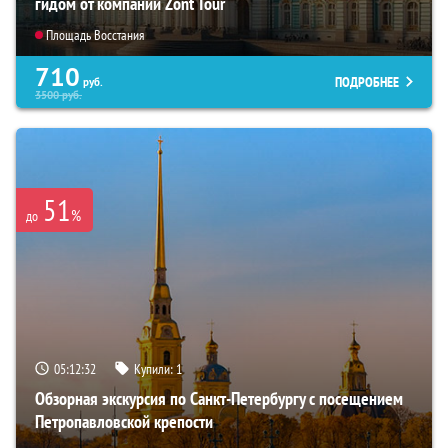
гидом от компании Zont Tour
Площадь Восстания
710
ПОДРОБНЕЕ
руб.
3500
руб.
51
%
до
05:12:31
Купили:
1
Обзорная экскурсия по Санкт-Петербургу с посещением
Петропавловской крепости