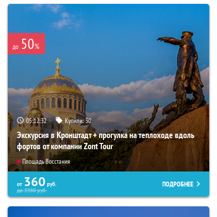
50
%
до
05:12:31
Купили:
30
Экскурсия в Кронштадт + прогулка на теплоходе вдоль
фортов от компании Zont Tour
Площадь Восстания
360
ПОДРОБНЕЕ
от
руб.
до
3980
руб.