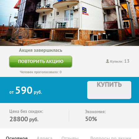
Акция завершилась
13
ПОВТОРИТЬ АКЦИЮ
Купили:
Человек проголосовало: 0
КУПИТЬ
590
от
руб.
Цена без скидки:
Экономия:
28800
50%
руб.
Основное
Адреса
Отзывы
Вопросы по акции