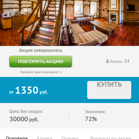
Акция завершилась
24
ПОВТОРИТЬ АКЦИЮ
Купили:
Человек проголосовало: 1
КУПИТЬ
1350
от
руб.
Цена без скидки:
Экономия:
30000
72%
руб.
Основное
Адреса
Отзывы
Вопросы по акции