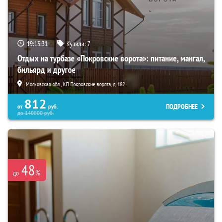
19:13:29
Купили:
7
Отдых на турбазе «Покровские ворота»: питание, мангал,
бильярд и другое
Московская обл., КП Покровские ворота, д. 182
812
ПОДРОБНЕЕ
от
руб.
до
140800
руб.
48
%
до