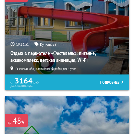
19:13:29
Купили:
22
Отдых в парк-отеле «Фестиваль»: питание,
аквакомплекс, детская анимация, Wi-Fi
Рязанская обл., Клепиковский район, пос. Чулис
3164
ПОДРОБНЕЕ
от
руб.
до
107880
руб.
48
%
до