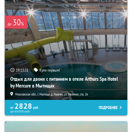
30
%
до
19:13:29
Купи первым!
Отдых для двоих с питанием в отеле Arthurs Spa Hotel
by Mercure в Мытищах
Московская обл., г. Мытищи, д. Ларево, ул. Хвойная, стр. 26
2828
ПОДРОБНЕЕ
от
руб.
до
65700
руб.