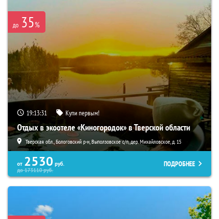
35
%
до
19:13:29
Купи первым!
Отдых в экоотеле «Киногородок» в Тверской области
Тверская обл., Бологовский р-н, Выползовское с/п, дер. Михайловское, д. 15
2530
ПОДРОБНЕЕ
от
руб.
до
173110
руб.