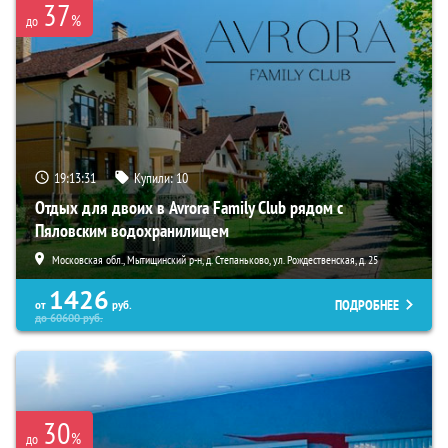
37
%
до
19:13:29
Купили:
10
Отдых для двоих в Avrora Family Club рядом с
Пяловским водохранилищем
Московская обл., Мытищинский р-н, д. Степаньково, ул. Рождественская, д. 25
1426
ПОДРОБНЕЕ
от
руб.
до
60600
руб.
30
%
до