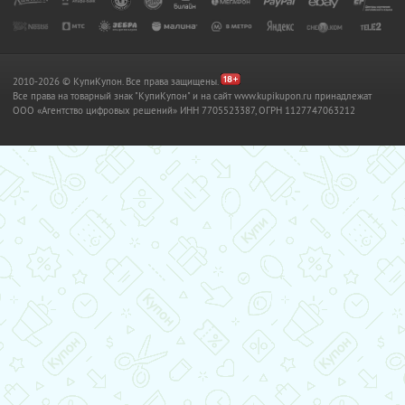
2010-2026 © КупиКупон. Все права защищены.
Все права на товарный знак "КупиКупон" и на сайт www.kupikupon.ru принадлежат
OOO «Агентство цифровых решений» ИНН 7705523387, ОГРН 1127747063212