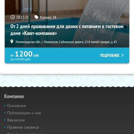
19:13:29
Купили:
34
От 2 дней проживания для двоих с питанием в гостевом
доме «Кают-компания»
Ленинградская обл., г. Ломоносов, Сойкинская дорога, 15-й жилой городок, д. 43
1200
ПОДРОБНЕЕ
от
руб.
до
14900
руб.
Компания
Основное
Публикации о нас
Вакансии
Правила сервиса