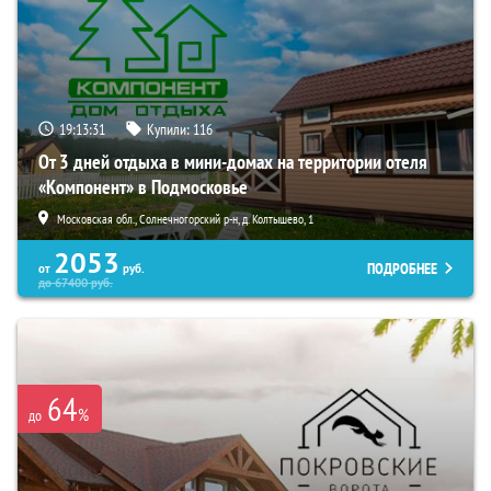
19:13:29
Купили:
116
От 3 дней отдыха в мини-домах на территории отеля
«Компонент» в Подмосковье
Московская обл., Солнечногорский р-н, д. Колтышево, 1
2053
ПОДРОБНЕЕ
от
руб.
до
67400
руб.
64
%
до