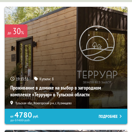
30
%
до
19:13:29
Купили:
8
Проживание в домике на выбор в загородном
комплексе «Терруар» в Тульской области
Тульская обл., Ясногорский р-н, с. Кузмищево
4780
ПОДРОБНЕЕ
от
руб.
до
57400
руб.