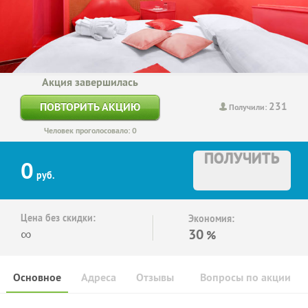
Акция завершилась
231
ПОВТОРИТЬ АКЦИЮ
Получили:
Человек проголосовало: 0
ПОЛУЧИТЬ
0
руб.
Цена без скидки:
Экономия:
∞
30
%
Основное
Адреса
Отзывы
Вопросы по акции