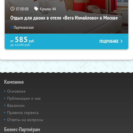
07:00:08
Купили:
44
Отдых для двоих в отеле «Вега Измайлово» в Москве
Партизанская
585
ПОДРОБНЕЕ
от
руб.
до
11100
руб.
Компания
Основное
Публикации о нас
Вакансии
Правила сервиса
Ответы на вопросы
Бизнес-Партнёрам