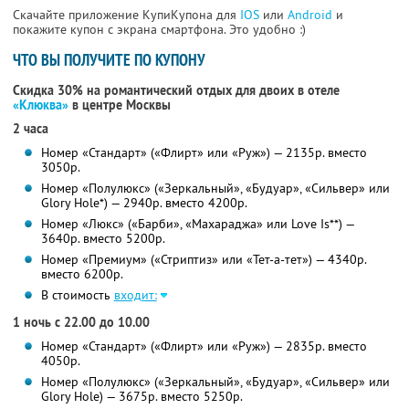
Скачайте приложение КупиКупона для
IOS
или
Android
и
покажите купон с экрана смартфона. Это удобно :)
ЧТО ВЫ ПОЛУЧИТЕ ПО КУПОНУ
Скидка 30% на романтический отдых для двоих в отеле
«Клюква»
в центре Москвы
2 часа
Номер «Стандарт» («Флирт» или «Руж») — 2135р. вместо
3050р.
Номер «Полулюкс» («Зеркальный», «Будуар», «Сильвер» или
Glory Hole*) — 2940р. вместо 4200р.
Номер «Люкс» («Барби», «Махараджа» или Love Is**) —
3640р. вместо 5200р.
Номер «Премиум» («Стриптиз» или «Тет-а-тет») — 4340р.
вместо 6200р.
В стоимость
входит:
1 ночь с 22.00 до 10.00
Номер «Стандарт» («Флирт» или «Руж») — 2835р. вместо
4050р.
Номер «Полулюкс» («Зеркальный», «Будуар», «Сильвер» или
Glory Hole) — 3675р. вместо 5250р.