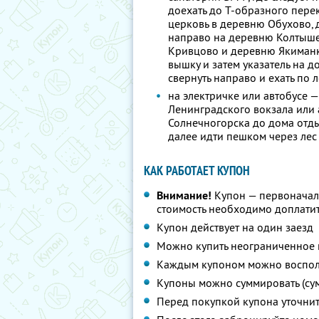
доехать до Т-образного пере
церковь в деревню Обухово, д
направо на деревню Колтыше
Кривцово и деревню Якиманк
вышку и затем указатель на д
свернуть направо и ехать по 
на электричке или автобусе —
Ленинградского вокзала или а
Солнечногорска до дома отды
далее идти пешком через лес
КАК РАБОТАЕТ КУПОН
Внимание!
Купон — первоначал
стоимость необходимо доплатит
Купон действует на один заезд
Можно купить неограниченное 
Каждым купоном можно восполь
Купоны можно суммировать (су
Перед покупкой купона уточни