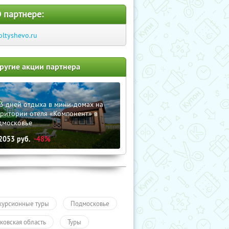
 партнере:
oltyshevo.ru
ругие акции партнера
3 дней отдыха в мини-домах на
рритории отеля «Компонент» в
дмосковье
2053
руб.
-48%
курсионные туры
Подмосковье
ковская область
Туры