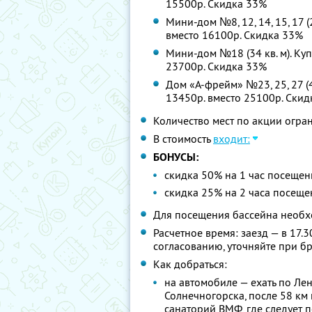
15500р. Скидка 33%
Мини-дом №8, 12, 14, 15, 17 (
вместо 16100р. Скидка 33%
Мини-дом №18 (34 кв. м). Куп
23700р. Скидка 33%
Дом «А-фрейм» №23, 25, 27 (48
13450р. вместо 25100р. Ски
Количество мест по акции огра
В стоимость
входит:
БОНУСЫ:
скидка 50% на 1 час посеще
скидка 25% на 2 часа посещ
Для посещения бассейна необх
Расчетное время: заезд — в 17.
согласованию, уточняйте при б
Как добраться:
на автомобиле — ехать по Ле
Солнечногорска, после 58 км 
санаторий ВМФ, где следует п