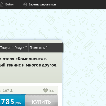
Войти
Зарегистрироваться
28
15
57
Товары
Услуги
Промокоды
о отеля «Компонент» в
ый теннис и многое другое.
167
(127)
и:
1785
КУПИТЬ
руб.