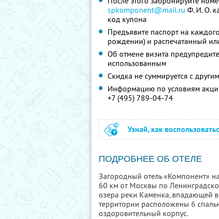
После этого забронируйте номе
spkomponent@mail.ru
Ф. И. О.
ка
код купона
Предъявите паспорт на каждого 
рождении) и распечатанный ил
Об отмене визита предупредите 
использованным
Скидка не суммируется с друг
Информацию по условиям акции
+7 (495) 789-04-74
Узнай, как воспользовать
ПОДРОБНЕЕ ОБ ОТЕЛЕ
Загородный отель «Компонент» на
60 км от Москвы по Ленинградско
озера реки Каменка, впадающей в
территории расположены 6 спальн
оздоровительный корпус.