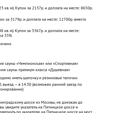
23 кв. м). Купон за 2137р. и доплата на месте: 8650р.
он за 3179р. и доплата на месте: 12700р. вместо
 кв. м). Купон за 3367р. и доплата на месте:
дка 33%
ничено
ния сауны «Чемпионская» или «Спортивная»
ения сауны премиум-класса «Душевная»
одимо иметь шапочку и резиновые тапочки
30, выезд — в 14.30 (возможен ранний заезд по
ронировании)
нинградскому шоссе из Москвы, не доезжая до
вы увидите указатель на Пятницкое шоссе и
овернуть по указателю на Пятницкое шоссе на мост,