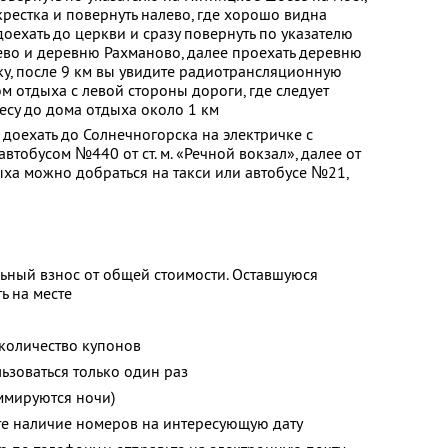
крестка и повернуть налево, где хорошо видна
оехать до церкви и сразу повернуть по указателю
во и деревню Рахманово, далее проехать деревню
у, после 9 км вы увидите радиотрансляционную
ом отдыха с левой стороны дороги, где следует
лесу до дома отдыха около 1 км
 доехать до Солнечногорска на электричке с
втобусом №440 от ст. м. «Речной вокзал», далее от
ха можно добраться на такси или автобусе №21,
ьный взнос от общей стоимости. Оставшуюся
ь на месте
количество купонов
зоваться только один раз
ммируются ночи)
те наличие номеров на интересующую дату