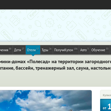
88
27
17
26
106
3
33
ечения
Дети
Отели
Туры
ПолучиКупон
Авто
Обучение
мини-домах «Полесад» на территории загородног
тание, бассейн, тренажерный зал, сауна, настольн
Купил
от