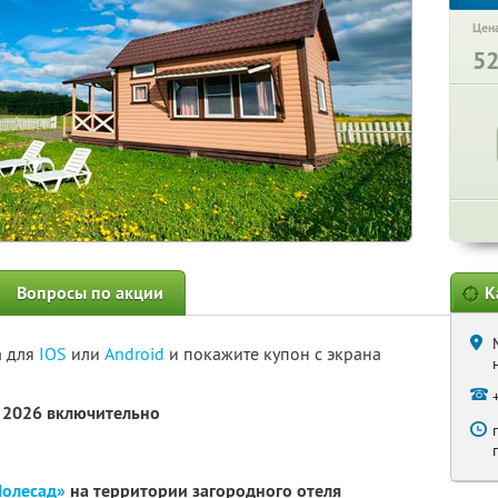
Цена
5
Вопросы по акции
К
а для
IOS
или
Android
и покажите купон с экрана
я 2026 включительно
Полесад»
на территории загородного отеля