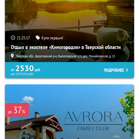
21:25:16
Купи первым!
Отдых в экоотеле «Киногородок» в Тверской области
Тверская обл., Бологовский р-н, Выползовское с/п, дер. Михайловское, д. 15
2530
ПОДРОБНЕЕ
от
руб.
до
173110
руб.
37
%
до