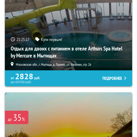
21:25:16
Купи первым!
Отдых для двоих с питанием в отеле Arthurs Spa Hotel
by Mercure в Мытищах
Московская обл., г. Мытищи, д. Ларево, ул. Хвойная, стр. 26
2828
ПОДРОБНЕЕ
от
руб.
до
65700
руб.
35
%
до