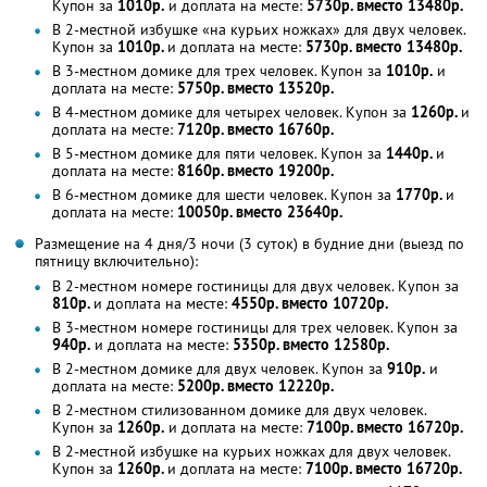
Купон за
1010р.
и доплата на месте:
5730р. вместо 13480р.
В 2-местной избушке «на курьих ножках» для двух человек.
Купон за
1010р.
и доплата на месте:
5730р. вместо 13480р.
В 3-местном домике для трех человек. Купон за
1010р.
и
доплата на месте:
5750р. вместо 13520р.
В 4-местном домике для четырех человек. Купон за
1260р.
и
доплата на месте:
7120р. вместо 16760р.
В 5-местном домике для пяти человек. Купон за
1440р.
и
доплата на месте:
8160р. вместо 19200р.
В 6-местном домике для шести человек. Купон за
1770р.
и
доплата на месте:
10050р. вместо 23640р.
Размещение на 4 дня/3 ночи (3 суток) в будние дни (выезд по
пятницу включительно):
В 2-местном номере гостиницы для двух человек. Купон за
810р.
и доплата на месте:
4550р. вместо 10720р.
В 3-местном номере гостиницы для трех человек. Купон за
940р.
и доплата на месте:
5350р. вместо 12580р.
В 2-местном домике для двух человек. Купон за
910р.
и
доплата на месте:
5200р. вместо 12220р.
В 2-местном стилизованном домике для двух человек.
Купон за
1260р.
и доплата на месте:
7100р. вместо 16720р.
В 2-местной избушке на курьих ножках для двух человек.
Купон за
1260р.
и доплата на месте:
7100р. вместо 16720р.