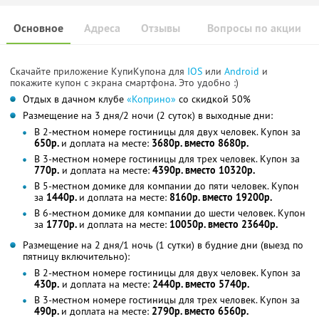
Основное
Адреса
Отзывы
Вопросы по акции
Скачайте приложение КупиКупона для
IOS
или
Android
и
покажите купон с экрана смартфона. Это удобно :)
Отдых в дачном клубе
«Коприно»
со скидкой 50%
Размещение на 3 дня/2 ночи (2 суток) в выходные дни:
В 2-местном номере гостиницы для двух человек. Купон за
650р.
и доплата на месте:
3680р. вместо 8680р.
В 3-местном номере гостиницы для трех человек. Купон за
770р.
и доплата на месте:
4390р. вместо 10320р.
В 5-местном домике для компании до пяти человек. Купон
за
1440р.
и доплата на месте:
8160р. вместо 19200р.
В 6-местном домике для компании до шести человек. Купон
за
1770р.
и доплата на месте:
10050р. вместо 23640р.
Размещение на 2 дня/1 ночь (1 сутки) в будние дни (выезд по
пятницу включительно):
В 2-местном номере гостиницы для двух человек. Купон за
430р.
и доплата на месте:
2440р. вместо 5740р.
В 3-местном номере гостиницы для трех человек. Купон за
490р.
и доплата на месте:
2790р. вместо 6560р.