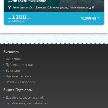
доме «Кают-компания»
Ленинградская обл., г. Ломоносов, Сойкинская дорога, 15-й жилой городок, д. 43
1200
ПОДРОБНЕЕ
от
руб.
до
14900
руб.
Компания
Основное
Публикации о нас
Вакансии
Правила сервиса
Ответы на вопросы
Бизнес-Партнёрам
Давайте сделаем акцию!
Заработайте, как Вебмастер