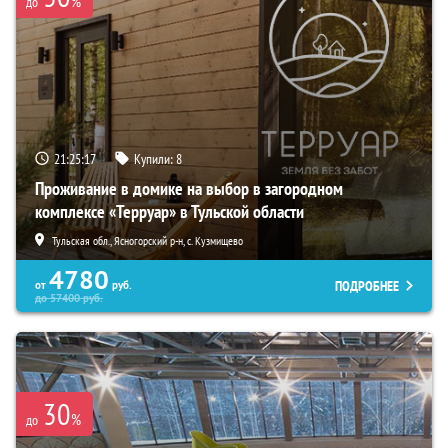
%
до
21:25:16
Купили:
8
Проживание в домике на выбор в загородном
комплексе «Терруар» в Тульской области
Тульская обл., Ясногорский р-н, с. Кузмищево
4780
ПОДРОБНЕЕ
от
руб.
до
57400
руб.
30
%
до