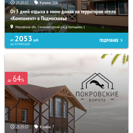
21:25:16
Купили:
116
От 3 дней отдыха в мини-домах на территории отеля
«Компонент» в Подмосковье
Московская обл., Солнечногорский р-н, д. Колтышево, 1
2053
ПОДРОБНЕЕ
от
руб.
до
67400
руб.
64
%
до
21:25:16
Купили:
7