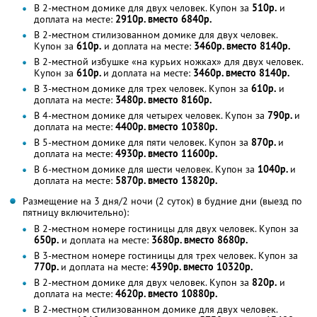
В 2-местном домике для двух человек. Купон за
510р.
и
доплата на месте:
2910р. вместо 6840р.
В 2-местном стилизованном домике для двух человек.
Купон за
610р.
и доплата на месте:
3460р. вместо 8140р.
В 2-местной избушке «на курьих ножках» для двух человек.
Купон за
610р.
и доплата на месте:
3460р. вместо 8140р.
В 3-местном домике для трех человек. Купон за
610р.
и
доплата на месте:
3480р. вместо 8160р.
В 4-местном домике для четырех человек. Купон за
790р.
и
доплата на месте:
4400р. вместо 10380р.
В 5-местном домике для пяти человек. Купон за
870р.
и
доплата на месте:
4930р. вместо 11600р.
В 6-местном домике для шести человек. Купон за
1040р.
и
доплата на месте:
5870р. вместо 13820р.
Размещение на 3 дня/2 ночи (2 суток) в будние дни (выезд по
пятницу включительно):
В 2-местном номере гостиницы для двух человек. Купон за
650р.
и доплата на месте:
3680р. вместо 8680р.
В 3-местном номере гостиницы для трех человек. Купон за
770р.
и доплата на месте:
4390р. вместо 10320р.
В 2-местном домике для двух человек. Купон за
820р.
и
доплата на месте:
4620р. вместо 10880р.
В 2-местном стилизованном домике для двух человек.