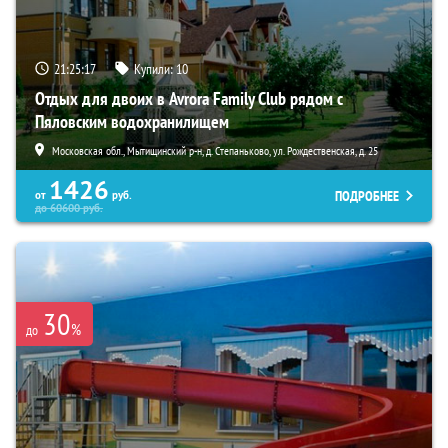
21:25:16
Купили:
10
Отдых для двоих в Avrora Family Club рядом с
Пяловским водохранилищем
Московская обл., Мытищинский р-н, д. Степаньково, ул. Рождественская, д. 25
1426
ПОДРОБНЕЕ
от
руб.
до
60600
руб.
30
%
до