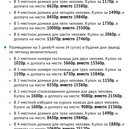
В 3-местном домике для трех человек. Купон за
1170р.
и
доплата на месте:
6620р. вместо 15580р.
В 4-местном домике для четырех человек. Купон за
1490р.
и
доплата на месте:
8430р. вместо 19840р.
В 5-местном домике для пяти человек. Купон за
1750р.
и
доплата на месте:
10000р. вместо 23500р.
В 6-местном домике для шести человек. Купон за
2060р.
и
доплата на месте:
11670р. вместо 27460р.
Размещение на 5 дней/4 ночи (4 суток) в будние дни (выезд
по пятницу включительно):
В 2-местном номере гостиницы для двух человек. Купон за
1020р.
и доплата на месте:
5660р. вместо 13360р.
В 3-местном номере гостиницы для трех человек. Купон за
1190р.
и доплата на месте:
6730р. вместо 15840р.
В 2-местном домике для двух человек. Купон за
1150р.
и
доплата на месте:
6530р. вместо 15360р.
В 2-местном стилизованном домике для двух человек.
Купон за
1600р.
и доплата на месте:
9080р. вместо 21360р.
В 2-местной избушке на курьих ножках для двух человек.
Купон за
1600р.
и доплата на месте:
9080р. вместо 21360р.
В 3-местном домике для трех человек. Купон за
1490р.
и
доплата на месте:
8430р. вместо 19840р.
В 4-местном домике для четырех человек. Купон за
1880р.
и
доплата на месте:
10680р. вместо 25120р.