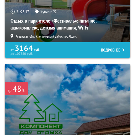
21:25:16
Купили:
22
Отдых в парк-отеле «Фестиваль»: питание,
аквакомплекс, детская анимация, Wi-Fi
Рязанская обл., Клепиковский район, пос. Чулис
3164
ПОДРОБНЕЕ
от
руб.
до
107880
руб.
48
%
до