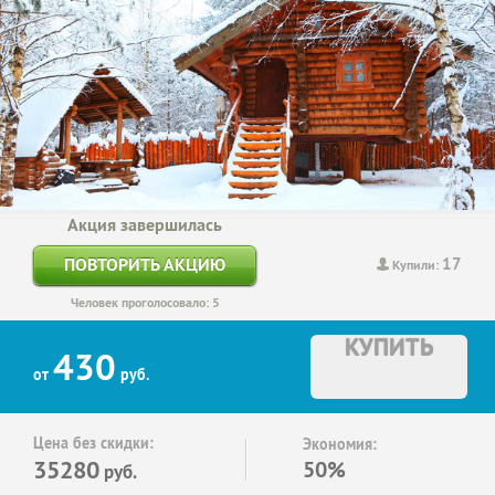
Акция завершилась
17
ПОВТОРИТЬ АКЦИЮ
Купили:
Человек проголосовало: 5
КУПИТЬ
430
от
руб.
Цена без скидки:
Экономия:
35280
50%
руб.