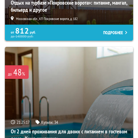
Отдых на турбазе «Покровские ворота»: питание, мангал,
бильярд и другое
Московская обл., КП Покровские ворота, д. 182
812
ПОДРОБНЕЕ
от
руб.
до
140800
руб.
48
%
до
21:25:16
Купили:
34
От 2 дней проживания для двоих с питанием в гостевом