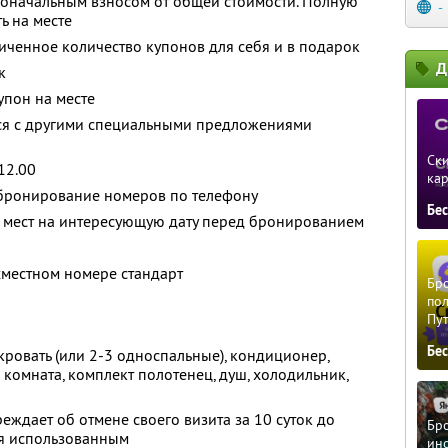
воначальным взносом от общей стоимости. Полную
-
ь на месте
ченное количество купонов для себя и в подарок
Д
к
упон на месте
тся с другими специальными предложениями
Ски
12.00
ка
бронирование номеров по телефону
Бе
е мест на интересующую дату перед бронированием
хместном номере стандарт
Бро
пол
Пу
Бе
кровать (или 2-3 односпальные), кондиционер,
я комната, комплект полотенец, душ, холодильник,
еждает об отмене своего визита за 10 суток до
Бро
ся использованным
ино