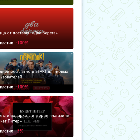
ца от доставки «Два берега»
сплатно
-100%
дней бесплатно в START для новых
льзователей
сплатно
-100%
ты и подарки в интернет-магазине
кет Питер»
сплатно
-5%