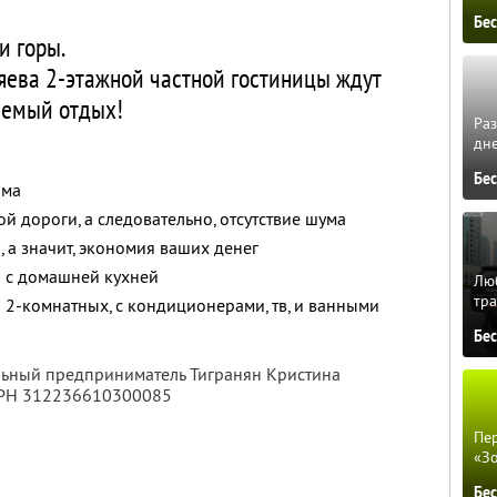
Бе
и горы.
яева 2-этажной частной гостиницы ждут
аемый отдых!
Ра
дне
Бе
ома
ой дороги, а следовательно, отсутствие шума
 а значит, экономия ваших денег
я с домашней кухней
Люб
тра
 2-комнатных, с кондиционерами, тв, и ванными
Бе
льный предприниматель Тигранян Кристина
ГРН 312236610300085
Пер
«З
Бе