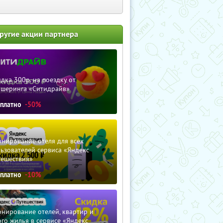
ругие акции партнера
дка 300р. на поездку от
ршеринга «Ситидрайв»
сплатно
-50%
нирование отеля для всех
ьзователей сервиса «Яндекс
тешествия»
сплатно
-10%
нирование отелей, квартир и
го жилья в сервисе «Яндекс