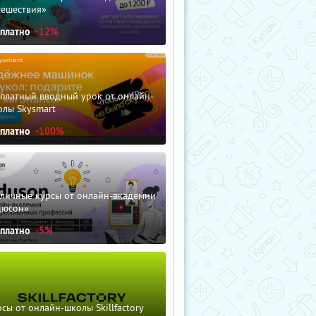
тешествия»
сплатно
-12%
сплатный вводный урок от онлайн-
олы Skysmart
сплатно
-100%
зличные курсы от онлайн-академии
дюсон»
сплатно
-5%
сы от онлайн-школы Skillfactory