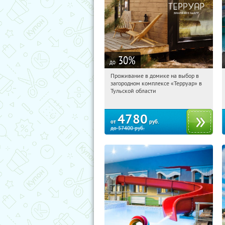
30
%
до
Проживание в домике на выбор в
23:34:37
Купили:
8
загородном комплексе «Терруар» в
Тульская обл., Ясногорский р-н, с.
Тульской области
Кузмищево
4780
от
руб.
до
57400
руб.