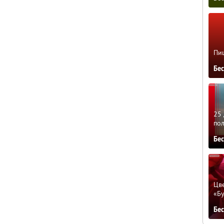
Пиц
Бе
25 
по
Бе
Цве
«Бу
Бе