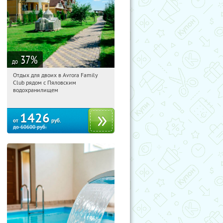
37
%
до
Отдых для двоих в Avrora Family
23:34:37
Купили:
10
Club рядом с Пяловским
Московская обл., Мытищинский р-н,
водохранилищем
д. Степаньково, ул. Рождественская, д.
25
1426
от
руб.
до
60600
руб.