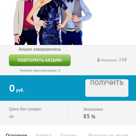
Акция завершилась
238
ПОВТОРИТЬ АКЦИЮ
Получили:
Человек проголосовало: 0
ПОЛУЧИТЬ
0
руб.
Цена без скидки:
Экономия:
∞
85
%
Основное
Адреса
Отзывы
Вопросы по акции