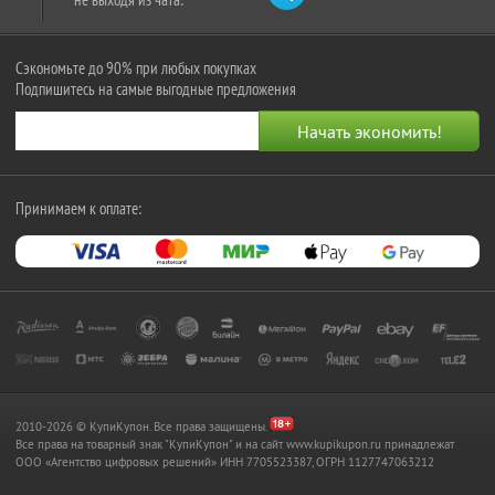
Сэкономьте до 90% при любых покупках
Подпишитесь на самые выгодные предложения
Принимаем к оплате:
2010-2026 © КупиКупон. Все права защищены.
Все права на товарный знак "КупиКупон" и на сайт www.kupikupon.ru принадлежат
OOO «Агентство цифровых решений» ИНН 7705523387, ОГРН 1127747063212