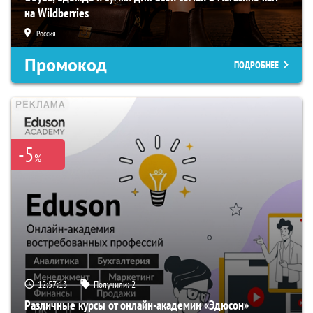
на Wildberries
Россия
Промокод
ПОДРОБНЕЕ
-5
%
12:57:12
Получили:
2
Различные курсы от онлайн-академии «Эдюсон»