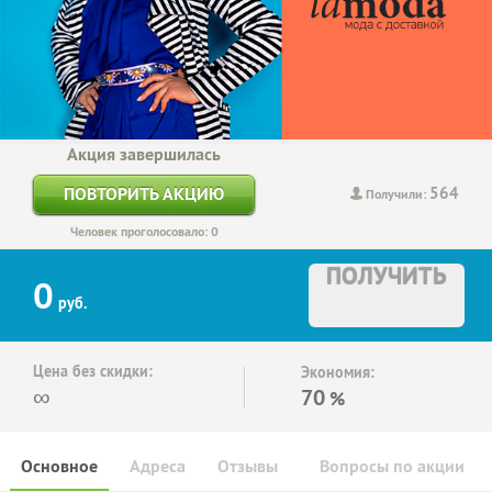
Акция завершилась
564
ПОВТОРИТЬ АКЦИЮ
Получили:
Человек проголосовало: 0
ПОЛУЧИТЬ
0
руб.
Цена без скидки:
Экономия:
∞
70
%
Основное
Адреса
Отзывы
Вопросы по акции