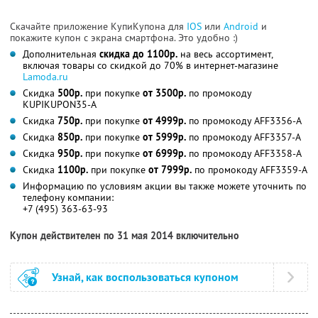
Скачайте приложение КупиКупона для
IOS
или
Android
и
покажите купон с экрана смартфона. Это удобно :)
Дополнительная
скидка до 1100р.
на весь ассортимент,
включая товары со скидкой до 70% в интернет-магазине
Lamoda.ru
Скидка
500р.
при покупке
от 3500р.
по промокоду
KUPIKUPON35-A
Скидка
750р.
при покупке
от 4999р.
по промокоду AFF3356-A
Скидка
850р.
при покупке
от 5999р.
по промокоду AFF3357-A
Скидка
950р.
при покупке
от 6999р.
по промокоду AFF3358-A
Скидка
1100р.
при покупке
от 7999р.
по промокоду AFF3359-A
Информацию по условиям акции вы также можете уточнить по
телефону компании:
+7 (495) 363-63-93
Купон действителен по 31 мая 2014 включительно
Узнай, как воспользоваться купоном