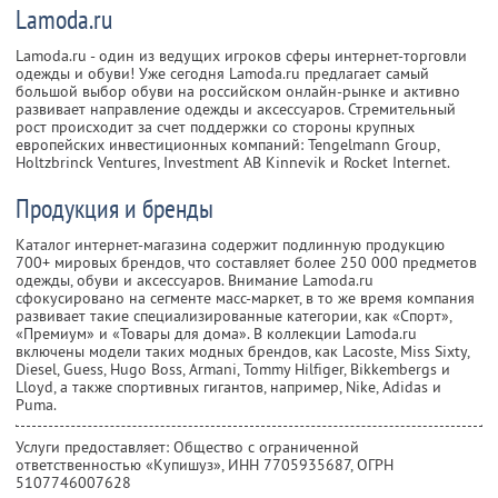
Lamoda.ru
Lamoda.ru - один из ведущих игроков сферы интернет-торговли
одежды и обуви! Уже сегодня Lamoda.ru предлагает самый
большой выбор обуви на российском онлайн-рынке и активно
развивает направление одежды и аксессуаров. Стремительный
рост происходит за счет поддержки со стороны крупных
европейских инвестиционных компаний: Tengelmann Group,
Holtzbrinck Ventures, Investment AB Kinnevik и Rocket Internet.
Продукция и бренды
Каталог интернет-магазина содержит подлинную продукцию
700+ мировых брендов, что составляет более 250 000 предметов
одежды, обуви и аксессуаров. Внимание Lamoda.ru
сфокусировано на сегменте масс-маркет, в то же время компания
развивает такие специализированные категории, как «Спорт»,
«Премиум» и «Товары для дома». В коллекции Lamoda.ru
включены модели таких модных брендов, как Lacoste, Miss Sixty,
Diesel, Guess, Hugo Boss, Armani, Tommy Hilfiger, Bikkembergs и
Lloyd, а также спортивных гигантов, например, Nike, Adidas и
Puma.
Услуги предоставляет: Общество с ограниченной
ответственностью «Купишуз»,
ИНН 7705935687
, ОГРН
5107746007628