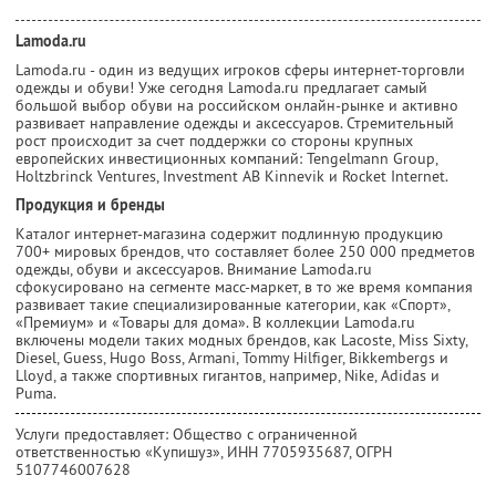
Lamoda.ru
Lamoda.ru - один из ведущих игроков сферы интернет-торговли
одежды и обуви! Уже сегодня Lamoda.ru предлагает самый
большой выбор обуви на российском онлайн-рынке и активно
развивает направление одежды и аксессуаров. Стремительный
рост происходит за счет поддержки со стороны крупных
европейских инвестиционных компаний: Tengelmann Group,
Holtzbrinck Ventures, Investment AB Kinnevik и Rocket Internet.
Продукция и бренды
Каталог интернет-магазина содержит подлинную продукцию
700+ мировых брендов, что составляет более 250 000 предметов
одежды, обуви и аксессуаров. Внимание Lamoda.ru
сфокусировано на сегменте масс-маркет, в то же время компания
развивает такие специализированные категории, как «Спорт»,
«Премиум» и «Товары для дома». В коллекции Lamoda.ru
включены модели таких модных брендов, как Lacoste, Miss Sixty,
Diesel, Guess, Hugo Boss, Armani, Tommy Hilfiger, Bikkembergs и
Lloyd, а также спортивных гигантов, например, Nike, Adidas и
Puma.
Услуги предоставляет: Общество с ограниченной
ответственностью «Купишуз»,
ИНН 7705935687
, ОГРН
5107746007628