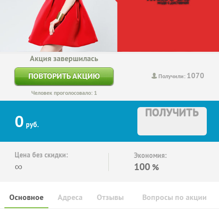
Акция завершилась
1070
ПОВТОРИТЬ АКЦИЮ
Получили:
Человек проголосовало: 1
ПОЛУЧИТЬ
0
руб.
Цена без скидки:
Экономия:
∞
100
%
Основное
Адреса
Отзывы
Вопросы по акции