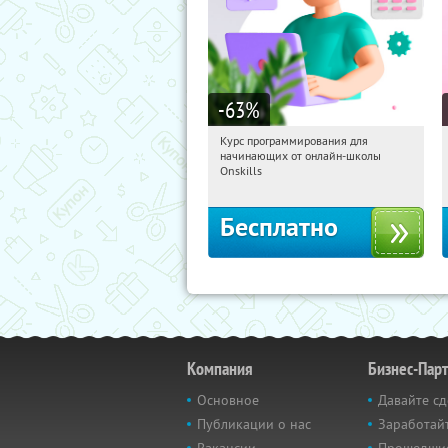
-63
%
Курс программирования для
14:55:13
Получили:
4
начинающих от онлайн-школы
Россия
Onskills
Бесплатно
Компания
Бизнес-Пар
Основное
Давайте сд
Публикации о нас
Заработайт