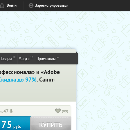
Войти
Зарегистрироваться
28
15
57
Товары
Услуги
Промокоды
рофессионала» и «Adobe
Скидка до 97%
. Санкт-
47
(89)
и:
75
КУПИТЬ
т
руб.