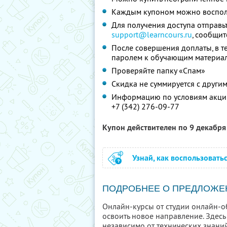
Каждым купоном можно восполь
Для получения доступа отправьт
support@learncours.ru
, сообщит
После совершения доплаты, в те
паролем к обучающим материал
Проверяйте папку «Спам»
Скидка не суммируется с друг
Информацию по условиям акции
+7 (342) 276-09-77
Купон действителен по 9 декабр
Узнай, как воспользовать
ПОДРОБНЕЕ О ПРЕДЛОЖЕ
Онлайн-курсы от студии онлайн-об
освоить новое направление. Здес
независимо от технических знан