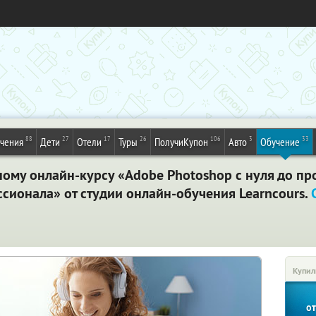
88
27
17
26
106
3
33
ечения
Дети
Отели
Туры
ПолучиКупон
Авто
Обучение
ному онлайн-курсу «Adobe Photoshop с нуля до п
ссионала» от студии онлайн-обучения Learncours.
Купил
о