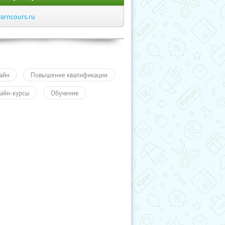
earncours.ru
айн
Повышение квалификации
айн-курсы
Обучение