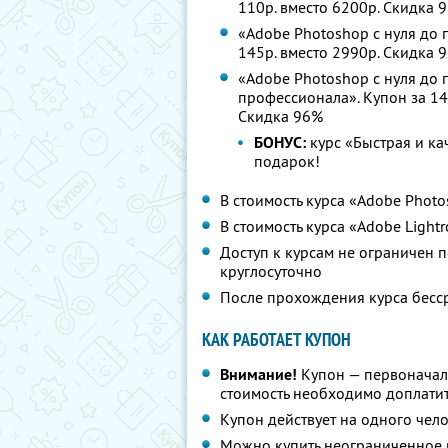
110р. вместо 6200р.
Скидка 
«Adobe Photoshop с нуля до п
145р. вместо 2990р.
Скидка 
«Adobe Photoshop с нуля до 
профессионала». Купон за 145
Скидка 96%
БОНУС:
курс «Быстрая и ка
подарок!
В стоимость курса «Adobe Phot
В стоимость курса «Adobe Ligh
Доступ к курсам не ограничен п
круглосуточно
После прохождения курса бесср
КАК РАБОТАЕТ КУПОН
Внимание!
Купон — первоначал
стоимость необходимо доплатит
Купон действует на одного чел
Можно купить неограниченное 