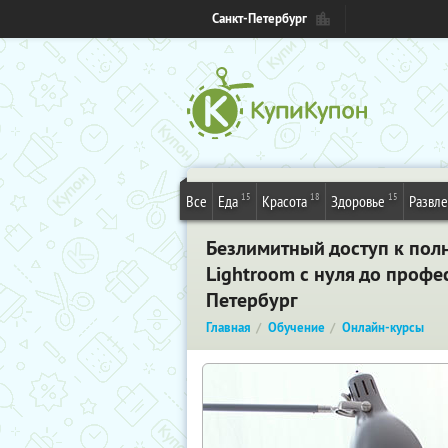
Санкт-Петербург
15
18
15
Все
Еда
Красота
Здоровье
Развл
Безлимитный доступ к пол
Lightroom с нуля до профе
Петербург
Главная
Обучение
Онлайн-курсы