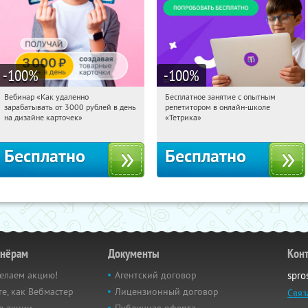
-100
%
-100
%
Вебинар «Как удаленно
Бесплатное занятие с опытным
14:55:13
Получили:
48
14:55:13
Получили:
2
зарабатывать от 3000 рублей в день
репетитором в онлайн-школе
Россия
Москва, Россия
на дизайне карточек»
«Тетрика»
Бесплатно
Бесплатно
тнёрам
Документы
Кон
елаем акцию!
Агентский договор
spro
е, как Вебмастер
Лицензионный договор
Связ