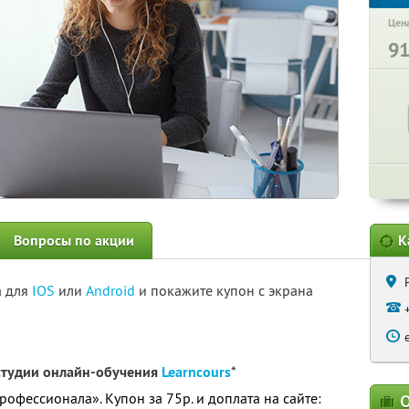
Цена
9
Вопросы по акции
К
а для
IOS
или
Android
и покажите купон с экрана
 студии онлайн-обучения
Learncours
*
рофессионала». Купон за 75р. и доплата на сайте:
О