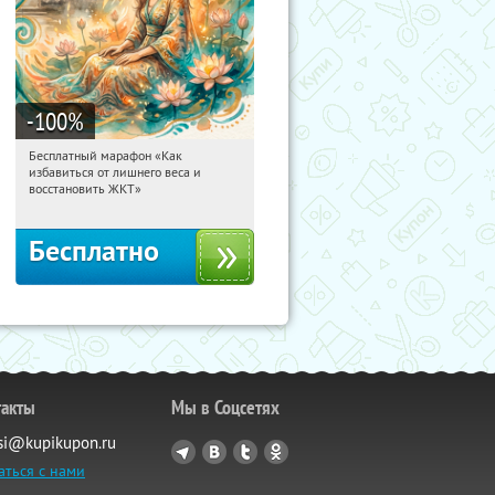
-100
%
Бесплатный марафон «Как
14:55:13
Получили:
24
избавиться от лишнего веса и
Россия
восстановить ЖКТ»
Бесплатно
такты
Мы в Соцсетях
si@kupikupon.ru
аться с нами