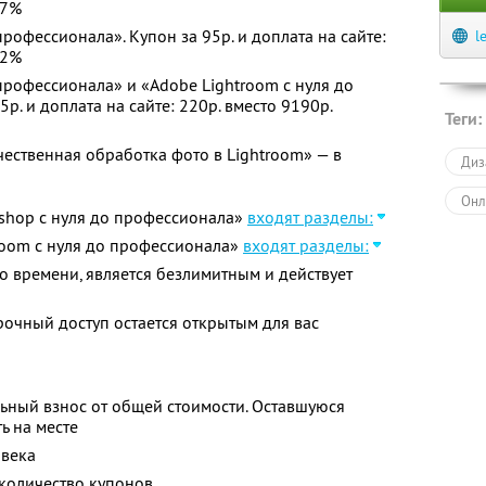
97%
рофессионала». Купон за 95р. и доплата на сайте:
l
92%
профессионала» и «Adobe Lightroom с нуля до
р. и доплата на сайте: 220р. вместо 9190р.
Теги:
чественная обработка фото в Lightroom» — в
Диз
Онл
oshop с нуля до профессионала»
входят разделы:
troom с нуля до профессионала»
входят разделы:
о времени, является безлимитным и действует
очный доступ остается открытым для вас
ьный взнос от общей стоимости. Оставшуюся
ь на месте
овека
количество купонов