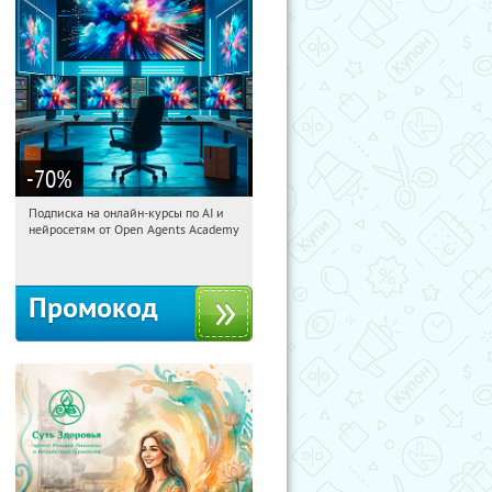
-70
%
Подписка на онлайн-курсы по AI и
14:55:13
Получили:
18
нейросетям от Open Agents Academy
Россия
Промокод