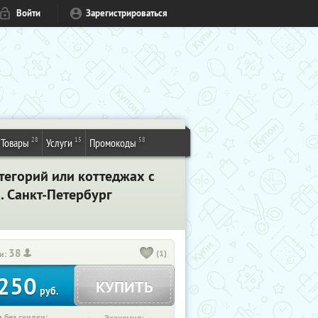
Войти
Зарегистрироваться
28
15
58
Товары
Услуги
Промокоды
тегорий или коттеджах с
%
. Санкт-Петербург
38
(1)
и:
250
КУПИТЬ
руб.
 без скидки: