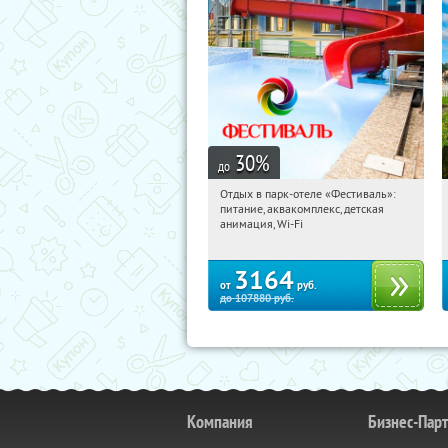
30
%
до
Отдых в парк-отеле «Фестиваль»:
20:06:17
Купили:
22
питание, аквакомплекс, детская
Рязанская обл., Клепиковский район,
анимация, Wi-Fi
пос. Чулис
3164
от
руб.
до
107880
руб.
Компания
Бизнес-Пар