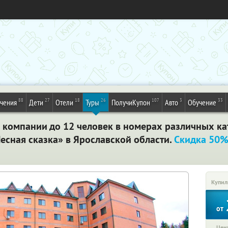
88
27
18
26
107
3
33
ечения
Дети
Отели
Туры
ПолучиКупон
Авто
Обучение
 компании до 12 человек в номерах различных ка
есная сказка» в Ярославской области.
Скидка 50
Купил
от
Цена