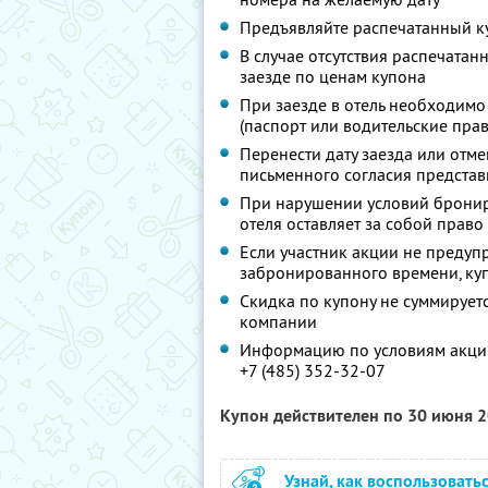
Предъявляйте распечатанный к
В случае отсутствия распечатан
заезде по ценам купона
При заезде в отель необходимо
(паспорт или водительские прав
Перенести дату заезда или отм
письменного согласия представ
При нарушении условий бронир
отеля оставляет за собой право
Если участник акции не предупр
забронированного времени, ку
Скидка по купону не суммируе
компании
Информацию по условиям акции
+7 (485) 352-32-07
Купон действителен по 30 июня 
Узнай, как воспользовать