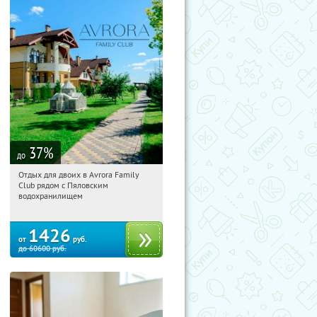
37
%
до
Отдых для двоих в Avrora Family
20:06:17
Купили:
10
Club рядом с Пяловским
Московская обл., Мытищинский р-н,
водохранилищем
д. Степаньково, ул. Рождественская, д.
25
1426
от
руб.
до
60600
руб.