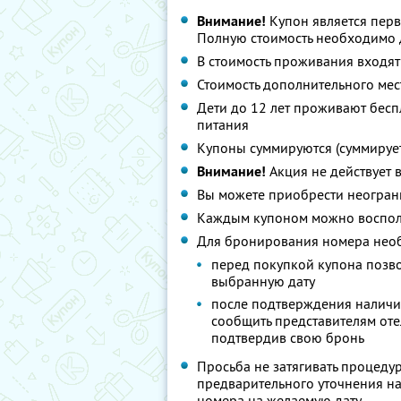
Внимание!
Купон является перв
Полную стоимость необходимо д
В стоимость проживания входят
Стоимость дополнительного мест
Дети до 12 лет проживают бесп
питания
Купоны суммируются (суммирует
Внимание!
Акция не действует 
Вы можете приобрести неограни
Каждым купоном можно восполь
Для бронирования номера нео
перед покупкой купона позво
выбранную дату
после подтверждения наличия
сообщить представителям отел
подтвердив свою бронь
Просьба не затягивать процеду
предварительного уточнения на
номера на желаемую дату