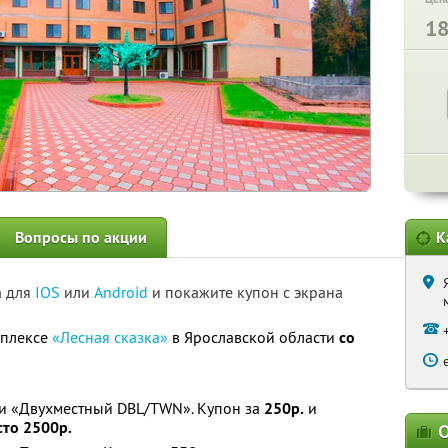
1
Вопросы по акции
К
а для
IOS
или
Android
и покажите купон с экрана
мплексе
«Лесная сказка»
в Ярославской области
со
ии «Двухместный DBL/TWN». Купон за
250р.
и
сто 2500р.
О