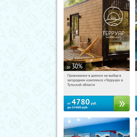
30
%
до
Проживание в домике на выбор в
20:06:17
Купили:
8
загородном комплексе «Терруар» в
Тульская обл., Ясногорский р-н, с.
Тульской области
Кузмищево
4780
от
руб.
до
57400
руб.