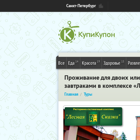
Санкт-Петербург
14
19
15
Все
Еда
Красота
Здоровье
Развл
Проживание для двоих или
завтраками в комплексе «Л
Главная
Туры