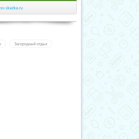
ess-skazka.ru
ы
Загородный отдых