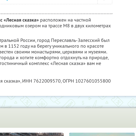
с «Лесная сказка»
расположен на частной
одниковым озером на трассе М8 в двух километрах
ральной России, город Переславль-Залесский был
 в 1152 году на берегу уникального по красоте
вестен своими монастырями, церквями и музеями.
 города и хотите комфортно отдохнуть на природе,
-гостиничный комплекс «Лесная сказка» вам не
я сказка»,
ИНН 7622009570
, ОГРН 1027601055800