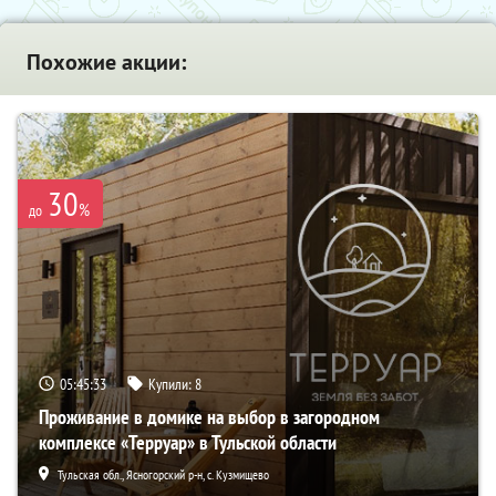
Похожие акции:
30
%
до
05:45:31
Купили:
8
Проживание в домике на выбор в загородном
комплексе «Терруар» в Тульской области
Тульская обл., Ясногорский р-н, с. Кузмищево