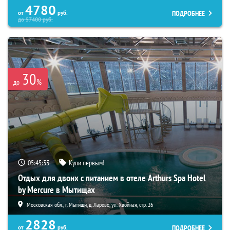
4780
ПОДРОБНЕЕ
от
руб.
до
57400
руб.
30
%
до
05:45:31
Купи первым!
Отдых для двоих с питанием в отеле Arthurs Spa Hotel
by Mercure в Мытищах
Московская обл., г. Мытищи, д. Ларево, ул. Хвойная, стр. 26
2828
ПОДРОБНЕЕ
от
руб.