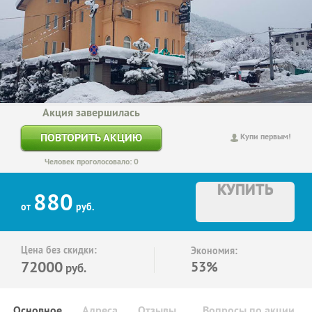
Акция завершилась
ПОВТОРИТЬ АКЦИЮ
Купи первым!
Человек проголосовало: 0
КУПИТЬ
880
от
руб.
Цена без скидки:
Экономия:
72000
53%
руб.
Основное
Адреса
Отзывы
Вопросы по акции