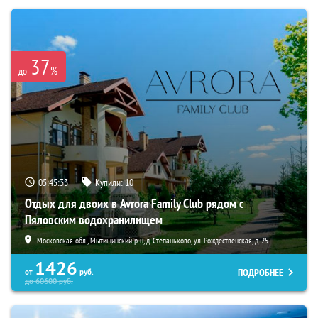
37
%
до
05:45:31
Купили:
10
Отдых для двоих в Avrora Family Club рядом с
Пяловским водохранилищем
Московская обл., Мытищинский р-н, д. Степаньково, ул. Рождественская, д. 25
1426
ПОДРОБНЕЕ
от
руб.
до
60600
руб.