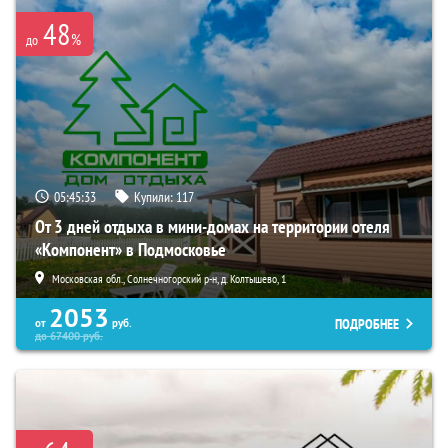
48
%
до
05:45:31
Купили:
117
От 3 дней отдыха в мини-домах на территории отеля
«Компонент» в Подмосковье
Московская обл., Солнечногорский р-н, д. Колтышево, 1
2053
ПОДРОБНЕЕ
от
руб.
до
67400
руб.