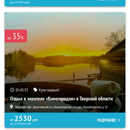
до
65700
руб.
35
%
до
05:45:31
Купи первым!
Отдых в экоотеле «Киногородок» в Тверской области
Тверская обл., Бологовский р-н, Выползовское с/п, дер. Михайловское, д. 15
2530
ПОДРОБНЕЕ
от
руб.
до
173110
руб.