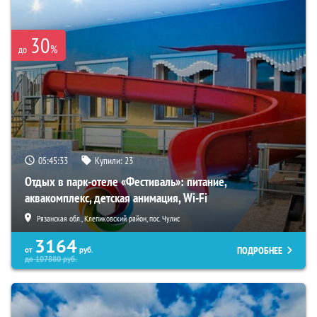
30
%
до
05:45:31
Купили:
23
Отдых в парк-отеле «Фестиваль»: питание,
аквакомплекс, детская анимация, Wi-Fi
Рязанская обл., Клепиковский район, пос. Чулис
3164
ПОДРОБНЕЕ
от
руб.
до
107880
руб.