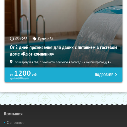
05:45:31
Купили:
34
От 2 дней проживания для двоих с питанием в гостевом
доме «Кают-компания»
Ленинградская обл., г. Ломоносов, Сойкинская дорога, 15-й жилой городок, д. 43
1200
ПОДРОБНЕЕ
от
руб.
до
14900
руб.
Компания
Основное