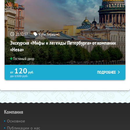
21:32:56
Купи первым!
Экскурсия «Мифы и легенды Петербурга» от компании
«Нева»
Гостиный двор
120
ПОДРОБНЕЕ
от
руб.
до
1300
руб.
Компания
Основное
Публикации о нас