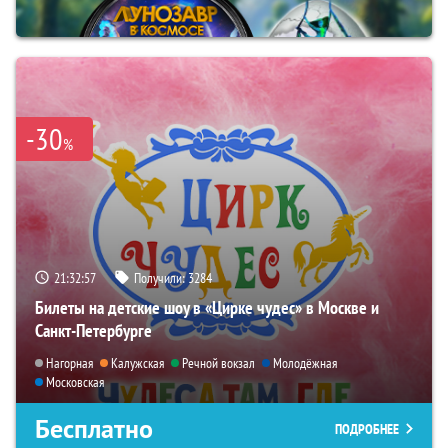
-30
%
21:32:56
Получили:
3284
Билеты на детские шоу в «Цирке чудес» в Москве и
Санкт-Петербурге
Нагорная
Калужская
Речной вокзал
Молодёжная
Московская
Бесплатно
ПОДРОБНЕЕ