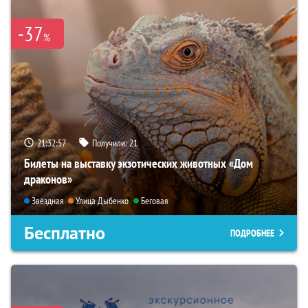
-37
%
21:32:56
Получили:
21
Билеты на выставку экзотических животных «Дом
драконов»
Звёздная
Улица Дыбенко
Беговая
Бесплатно
ПОДРОБНЕЕ