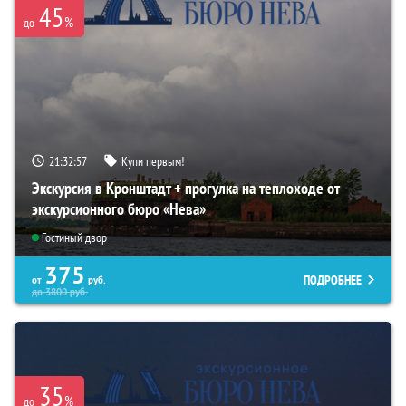
45
%
до
21:32:56
Купи первым!
Экскурсия в Кронштадт + прогулка на теплоходе от
экскурсионного бюро «Нева»
Гостиный двор
375
ПОДРОБНЕЕ
от
руб.
до
3800
руб.
35
%
до