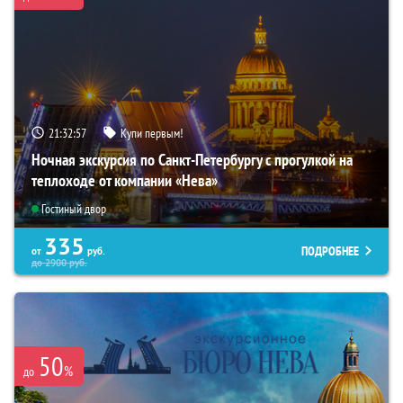
21:32:56
Купи первым!
Ночная экскурсия по Санкт-Петербургу с прогулкой на
теплоходе от компании «Нева»
Гостиный двор
335
ПОДРОБНЕЕ
от
руб.
до
2900
руб.
50
%
до