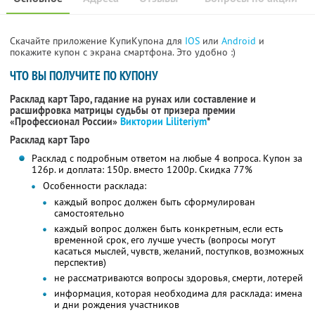
Скачайте приложение КупиКупона для
IOS
или
Android
и
покажите купон с экрана смартфона. Это удобно :)
ЧТО ВЫ ПОЛУЧИТЕ ПО КУПОНУ
Расклад карт Таро, гадание на рунах или составление и
расшифровка матрицы судьбы от призера премии
«Профессионал России»
Виктории Liliteriym
*
Расклад карт Таро
Расклад с подробным ответом на любые 4 вопроса. Купон за
126р. и доплата: 150р. вместо 1200р. Скидка 77%
Особенности расклада:
каждый вопрос должен быть сформулирован
самостоятельно
каждый вопрос должен быть конкретным, если есть
временной срок, его лучше учесть (вопросы могут
касаться мыслей, чувств, желаний, поступков, возможных
перспектив)
не рассматриваются вопросы здоровья, смерти, лотерей
информация, которая необходима для расклада: имена
и дни рождения участников