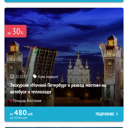
30
%
до
21:32:56
Купи первым!
Экскурсия «Ночной Петербург и развод мостов» на
автобусе и теплоходе
Площадь Восстания
480
ПОДРОБНЕЕ
от
руб.
до
3200
руб.