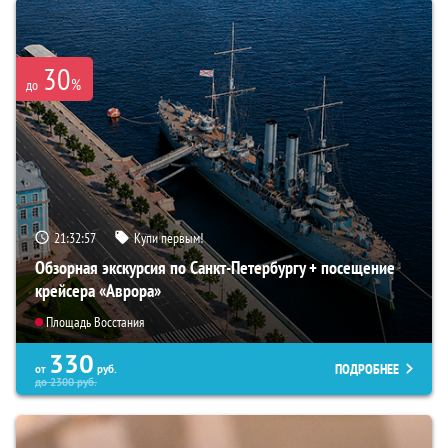
30
%
до
21:32:56
Купи первым!
Обзорная экскурсия по Санкт-Петербургу + посещение
крейсера «Аврора»
Площадь Восстания
330
ПОДРОБНЕЕ
от
руб.
до
2300
руб.