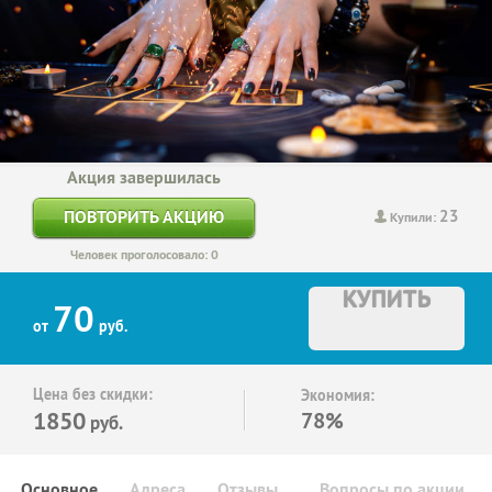
Акция завершилась
23
ПОВТОРИТЬ АКЦИЮ
Купили:
Человек проголосовало: 0
КУПИТЬ
70
от
руб.
Цена без скидки:
Экономия:
1850
78%
руб.
Основное
Адреса
Отзывы
Вопросы по акции