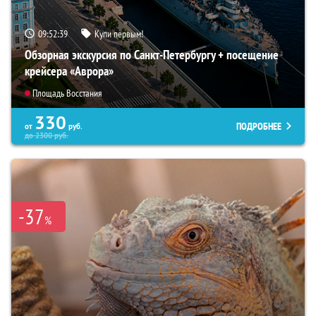
09:52:38
Купи первым!
Обзорная экскурсия по Санкт-Петербургу + посещение
крейсера «Аврора»
Площадь Восстания
330
ПОДРОБНЕЕ
от
руб.
до
2300
руб.
-37
%