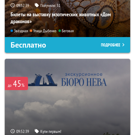
09:52:38
Получили:
31
Билеты на выставку экзотических животных «Дом
драконов»
Звёздная
Улица Дыбенко
Беговая
Бесплатно
ПОДРОБНЕЕ
45
%
до
09:52:38
Купи первым!