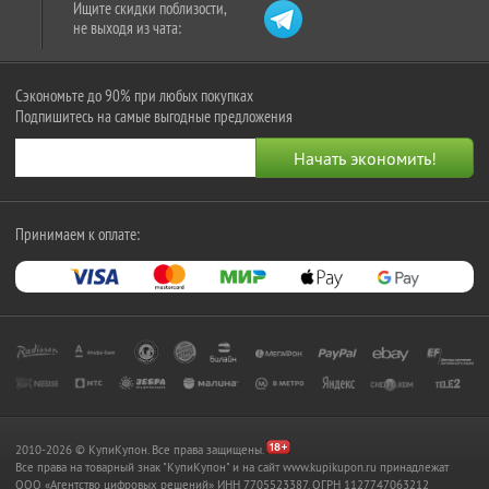
Ищите скидки поблизости,
не выходя из чата:
Сэкономьте до 90% при любых покупках
Подпишитесь на самые выгодные предложения
Принимаем к оплате:
2010-2026 © КупиКупон. Все права защищены.
Все права на товарный знак "КупиКупон" и на сайт www.kupikupon.ru принадлежат
OOO «Агентство цифровых решений» ИНН 7705523387, ОГРН 1127747063212