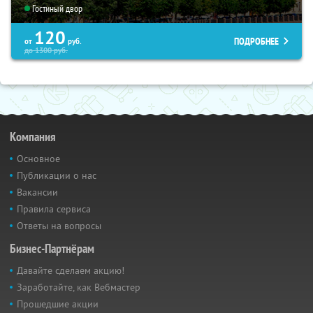
Гостиный двор
120
ПОДРОБНЕЕ
от
руб.
до
1300
руб.
Компания
Основное
Публикации о нас
Вакансии
Правила сервиса
Ответы на вопросы
Бизнес-Партнёрам
Давайте сделаем акцию!
Заработайте, как Вебмастер
Прошедшие акции