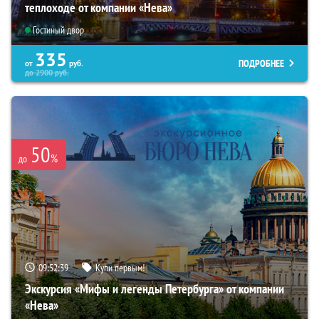
теплоходе от компании «Нева»
Гостиный двор
335
ПОДРОБНЕЕ
от
руб.
до
2900
руб.
50
%
до
09:52:38
Купи первым!
Экскурсия «Мифы и легенды Петербурга» от компании
«Нева»