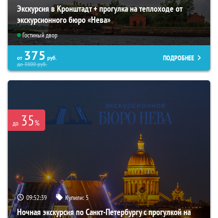
Экскурсия в Кронштадт + прогулка на теплоходе от
экскурсионного бюро «Нева»
Гостиный двор
375
ПОДРОБНЕЕ
от
руб.
до
3800
руб.
35
%
до
09:52:38
Купили:
5
Ночная экскурсия по Санкт-Петербургу с прогулкой на