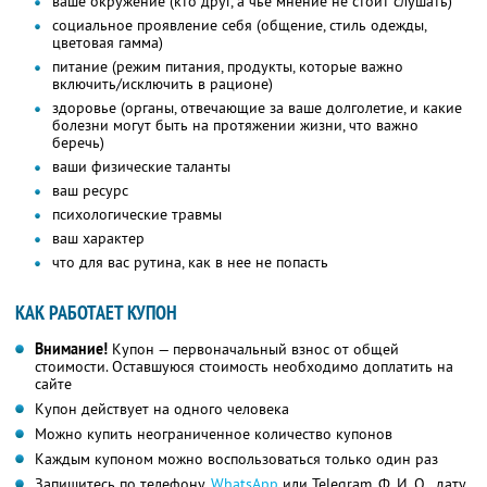
ваше окружение (кто друг, а чье мнение не стоит слушать)
социальное проявление себя (общение, стиль одежды,
цветовая гамма)
питание (режим питания, продукты, которые важно
включить/исключить в рационе)
здоровье (органы, отвечающие за ваше долголетие, и какие
болезни могут быть на протяжении жизни, что важно
беречь)
ваши физические таланты
ваш ресурс
психологические травмы
ваш характер
что для вас рутина, как в нее не попасть
КАК РАБОТАЕТ КУПОН
Внимание!
Купон — первоначальный взнос от общей
стоимости. Оставшуюся стоимость необходимо доплатить на
сайте
Купон действует на одного человека
Можно купить неограниченное количество купонов
Каждым купоном можно воспользоваться только один раз
Запишитесь по телефону,
WhatsApp
или Telegram,
Ф. И. О.,
дату