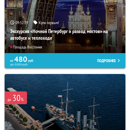
09:52:38
Купи первым!
Экскурсия «Ночной Петербург и развод мостов» на
автобусе и теплоходе
Площадь Восстания
480
ПОДРОБНЕЕ
от
руб.
до
3200
руб.
30
%
до