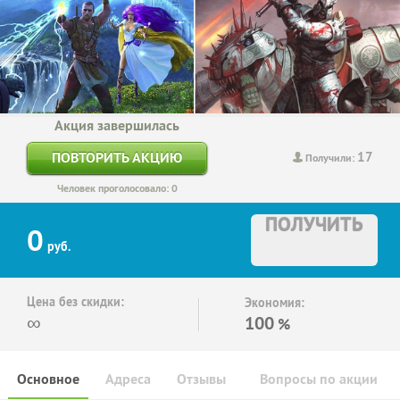
Акция завершилась
17
ПОВТОРИТЬ АКЦИЮ
Получили:
Человек проголосовало: 0
ПОЛУЧИТЬ
0
руб.
Цена без скидки:
Экономия:
∞
100
%
Основное
Адреса
Отзывы
Вопросы по акции