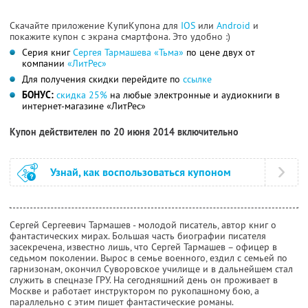
Скачайте приложение КупиКупона для
IOS
или
Android
и
покажите купон с экрана смартфона. Это удобно :)
Серия книг
Сергея Тармашева «Тьма»
по цене двух от
компании
«ЛитРес»
Для получения скидки перейдите по
ссылке
БОНУС:
скидка 25%
на любые электронные и аудиокниги в
интернет-магазине «ЛитРес»
Купон действителен по 20 июня 2014 включительно
Узнай, как воспользоваться купоном
Сергей Сергеевич Тармашев - молодой писатель, автор книг о
фантастических мирах. Большая часть биографии писателя
засекречена, известно лишь, что Сергей Тармашев – офицер в
седьмом поколении. Вырос в семье военного, ездил с семьей по
гарнизонам, окончил Суворовское училище и в дальнейшем стал
служить в спецназе ГРУ. На сегодняшний день он проживает в
Москве и работает инструктором по рукопашному бою, а
параллельно с этим пишет фантастические романы.