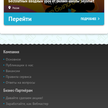
Бесплатный вводный урок от онлайн-школы Skysmart
Россия
Перейти
ПОДРОБНЕЕ
Компания
Основное
Публикации о нас
Вакансии
Правила сервиса
Ответы на вопросы
Бизнес-Партнёрам
Давайте сделаем акцию!
Заработайте, как Вебмастер