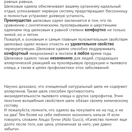
равных равных.
Шелковые одеяла обеспечивают вашему организму идеальный
отдых, успокаивают нервную систему, предотвращают бессонницу
и полностью устраняют дневную усталость.
Преимущество
шелковых одеял заключается в том, что по
сравнению с синтетическими, пухоперьевыми и шерстяными
одеялами под шелковым в равной степени
комфортно
не только
зимой, но и летом.
Пожалуй, к основным и самым главным положительным свойствам
шелковых одеял можно отнести их
удивительное свойство
терморегуляции. Шелковое одеяло способно поддерживать
комфортный
микроклимат в постели
в любое
время года.
Шелковое одеяло также
незаменимо
для людей, страдающих
аллергической реакцией на пухоперьевую продукцию и пылевого
клеща, а также в целях профилактики этих заболеваний.
Научно доказано, что очищенный натуральный шелк не содержит
аллергенов. Также шелк способен противостоять
жизнедеятельности пылевого клеща и других сапрофитов. Этим
поистине волшебным свойством шелк обязан своему химическому
составу.
И пожалуйста, помните, что одеяло вы покупаете не на год, и не
на два! Тем более на себе любимом экономить нельзя. И если
говорить словами Альдо Гуччи (Aldo Gucci), «Качество помнят еще
долго после того, как цена, уплаченная за него, уже давно
забыта».