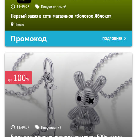
11:49:22
Получи первым!
Первый заказ в сети магазинов «Золотое Яблоко»
Россия
Промокод
ПОДРОБНЕЕ
100
%
до
11:49:22
Получили:
73
Бесплатная изящная подвеска или скидка 500р. в сети