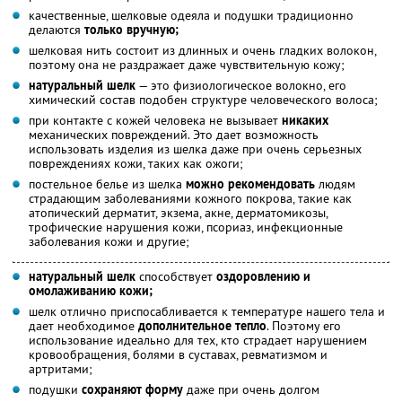
качественные, шелковые одеяла и подушки традиционно
делаются
только вручную;
шелковая нить состоит из длинных и очень гладких волокон,
поэтому она не раздражает даже чувствительную кожу;
натуральный шелк
— это физиологическое волокно, его
химический состав подобен структуре человеческого волоса;
при контакте с кожей человека не вызывает
никаких
механических повреждений. Это дает возможность
использовать изделия из шелка даже при очень серьезных
повреждениях кожи, таких как ожоги;
постельное белье из шелка
можно рекомендовать
людям
страдающим заболеваниями кожного покрова, такие как
атопический дерматит, экзема, акне, дерматомикозы,
трофические нарушения кожи, псориаз, инфекционные
заболевания кожи и другие;
натуральный шелк
способствует
оздоровлению и
омолаживанию кожи;
шелк отлично приспосабливается к температуре нашего тела и
дает необходимое
дополнительное тепло
. Поэтому его
использование идеально для тех, кто страдает нарушением
кровообращения, болями в суставах, ревматизмом и
артритами;
подушки
сохраняют форму
даже при очень долгом