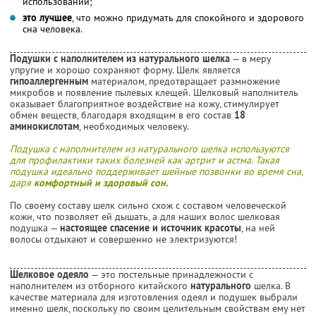
использовании;
это лучшее
, что можно придумать для спокойного и здорового
сна человека.
Подушки с наполнителем из натурального шелка
— в меру
упругие и хорошо сохраняют форму. Шелк является
гипоаллергенным
материалом, предотвращает размножение
микробов и появление пылевых клещей. Шелковый наполнитель
оказывает благоприятное воздействие на кожу, стимулирует
обмен веществ, благодаря входящим в его состав
18
аминокислотам
, необходимых человеку.
Подушка с наполнителем из натурального шелка используются
для профилактики таких болезней как артрит и астма. Такая
подушка идеально поддерживает шейные позвонки во время сна,
даря
комфортный и здоровый сон.
По своему составу шелк сильно схож с составом человеческой
кожи, что позволяет ей дышать, а для наших волос шелковая
подушка —
настоящее спасение и источник красоты
, на ней
волосы отдыхают и совершенно не электризуются!
Шелковое одеяло
— это постельные принадлежности с
наполнителем из отборного китайского
натурального
шелка. В
качестве материала для изготовления одеял и подушек выбрали
именно шелк, поскольку по своим целительным свойствам ему нет