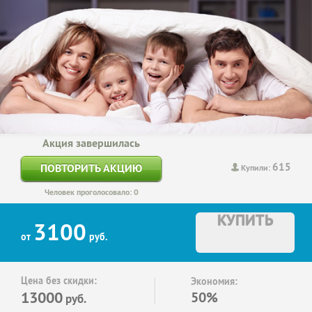
Акция завершилась
615
ПОВТОРИТЬ АКЦИЮ
Купили:
Человек проголосовало: 0
КУПИТЬ
3100
от
руб.
Цена без скидки:
Экономия:
13000
50%
руб.