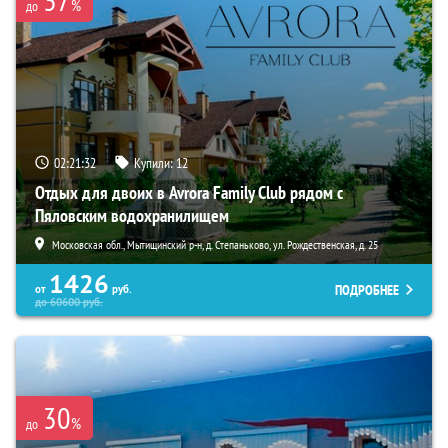
%
до
02:21:31
Купили:
12
Отдых для двоих в Avrora Family Club рядом с
Пяловским водохранилищем
Московская обл., Мытищинский р-н, д. Степаньково, ул. Рождественская, д. 25
1426
ПОДРОБНЕЕ
от
руб.
до
60600
руб.
30
%
до