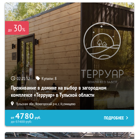
30
%
до
02:21:31
Купили:
8
Проживание в домике на выбор в загородном
комплексе «Терруар» в Тульской области
Тульская обл., Ясногорский р-н, с. Кузмищево
4780
ПОДРОБНЕЕ
от
руб.
до
57400
руб.