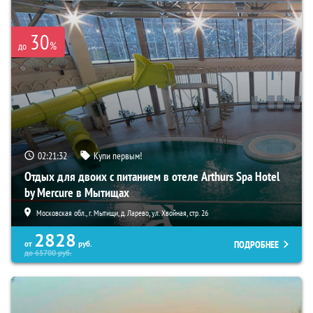
30
%
до
02:21:31
Купи первым!
Отдых для двоих с питанием в отеле Arthurs Spa Hotel
by Mercure в Мытищах
Московская обл., г. Мытищи, д. Ларево, ул. Хвойная, стр. 26
2828
ПОДРОБНЕЕ
от
руб.
до
65700
руб.