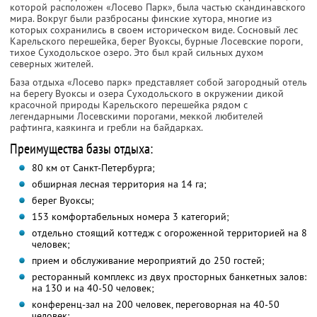
которой расположен «Лосево Парк», была частью скандинавского
мира. Вокруг были разбросаны финские хутора, многие из
которых сохранились в своем историческом виде. Сосновый лес
Карельского перешейка, берег Вуоксы, бурные Лосевские пороги,
тихое Суходольское озеро. Это был край сильных духом
северных жителей.
База отдыха «Лосево парк» представляет собой загородный отель
на берегу Вуоксы и озера Суходольского в окружении дикой
красочной природы Карельского перешейка рядом с
легендарными Лосевскими порогами, меккой любителей
рафтинга, каякинга и гребли на байдарках.
Преимущества базы отдыха:
80 км от Санкт-Петербурга;
обширная лесная территория на 14 га;
берег Вуоксы;
153 комфортабельных номера 3 категорий;
отдельно стоящий коттедж с огороженной территорией на 8
человек;
прием и обслуживание мероприятий до 250 гостей;
ресторанный комплекс из двух просторных банкетных залов:
на 130 и на 40-50 человек;
конференц-зал на 200 человек, переговорная на 40-50
человек;