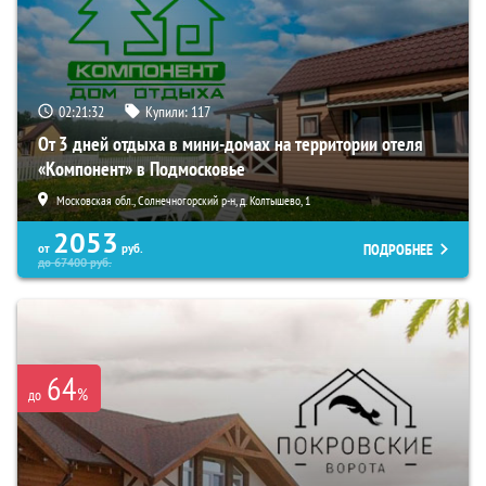
02:21:31
Купили:
117
От 3 дней отдыха в мини-домах на территории отеля
«Компонент» в Подмосковье
Московская обл., Солнечногорский р-н, д. Колтышево, 1
2053
ПОДРОБНЕЕ
от
руб.
до
67400
руб.
64
%
до