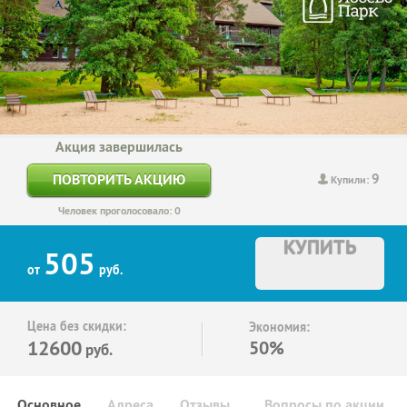
Акция завершилась
9
ПОВТОРИТЬ АКЦИЮ
Купили:
Человек проголосовало: 0
КУПИТЬ
505
от
руб.
Цена без скидки:
Экономия:
12600
50%
руб.
Основное
Адреса
Отзывы
Вопросы по акции