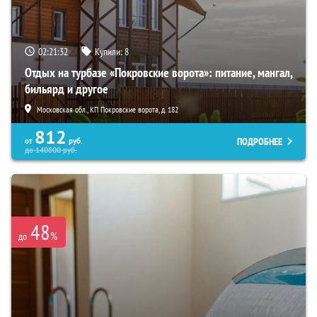
02:21:31
Купили:
8
Отдых на турбазе «Покровские ворота»: питание, мангал,
бильярд и другое
Московская обл., КП Покровские ворота, д. 182
812
ПОДРОБНЕЕ
от
руб.
до
140800
руб.
48
%
до