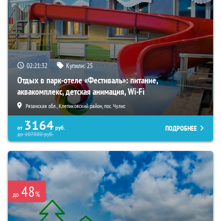
02:21:31
Купили:
25
Отдых в парк-отеле «Фестиваль»: питание,
аквакомплекс, детская анимация, Wi-Fi
Рязанская обл., Клепиковский район, пос. Чулис
3164
ПОДРОБНЕЕ
от
руб.
до
107880
руб.
48
%
до