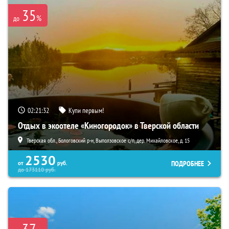
35
%
до
02:21:31
Купи первым!
Отдых в экоотеле «Киногородок» в Тверской области
Тверская обл., Бологовский р-н, Выползовское с/п, дер. Михайловское, д. 15
2530
ПОДРОБНЕЕ
от
руб.
до
173110
руб.
37