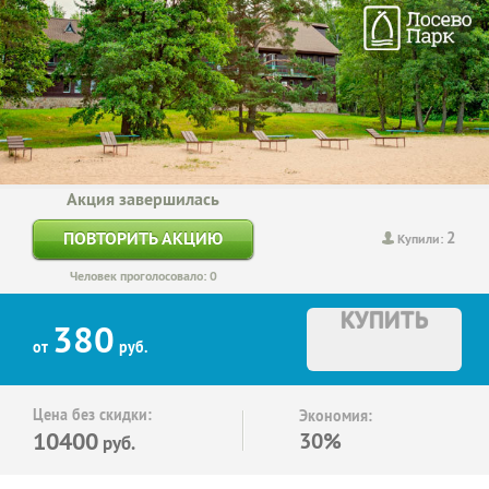
Акция завершилась
2
ПОВТОРИТЬ АКЦИЮ
Купили:
Человек проголосовало: 0
КУПИТЬ
380
от
руб.
Цена без скидки:
Экономия:
10400
30%
руб.