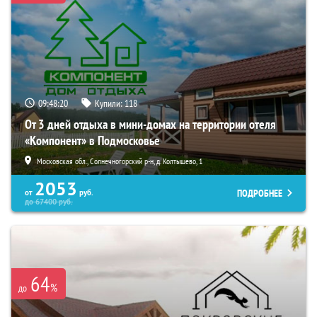
09:48:19
Купили:
118
От 3 дней отдыха в мини-домах на территории отеля
«Компонент» в Подмосковье
Московская обл., Солнечногорский р-н, д. Колтышево, 1
2053
ПОДРОБНЕЕ
от
руб.
до
67400
руб.
64
%
до