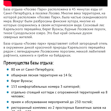
База отдыха «Лосево Парк» расположена в 45 минутах езды от
Санкт-Петербурга, в поселке Лосево. Многие века территория, на
которой расположен «Лосево Парк», была частью скандинавского
мира. Вокруг были разбросаны финские хутора, многие из
которых сохранились в своем историческом виде. Сосновый лес
Карельского перешейка, берег Вуоксы, бурные Лосевские пороги,
тихое Суходольское озеро. Это был край сильных духом
северных жителей.
База отдыха «Лосево парк» представляет собой загородный отель
в окружении дикой красочной природы Карельского перешейка
рядом с легендарными Лосевскими порогами, меккой любителей
рафтинга, каякинга и гребли на байдарках.
Преимущества базы отдыха:
80 км от Санкт-Петербурга;
обширная лесная территория на 14 Га;
берег Вуоксы;
153 комфортабельных номера 3 категорий;
отдельно стоящий коттедж с огороженной территорией на 8
человек;
прием и обслуживание мероприятий до 250 гостей;
ресторанный комплекс из 2 просторных банкетных залов на