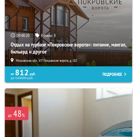
09:48:19
Купили:
8
Отдых на турбазе «Покровские ворота»: питание, мангал,
бильярд и другое
Московская обл., КП Покровские ворота, д. 182
812
ПОДРОБНЕЕ
от
руб.
до
140800
руб.
48
%
до