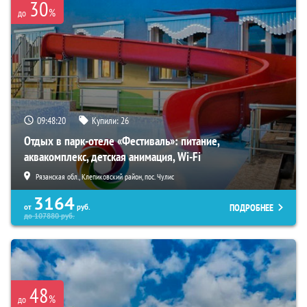
30
%
до
09:48:19
Купили:
26
Отдых в парк-отеле «Фестиваль»: питание,
аквакомплекс, детская анимация, Wi-Fi
Рязанская обл., Клепиковский район, пос. Чулис
3164
ПОДРОБНЕЕ
от
руб.
до
107880
руб.
48
%
до