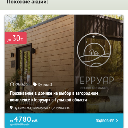
Похожие акции:
30
%
до
09:48:19
Купили:
8
Проживание в домике на выбор в загородном
комплексе «Терруар» в Тульской области
Тульская обл., Ясногорский р-н, с. Кузмищево
4780
ПОДРОБНЕЕ
от
руб.
до
57400
руб.