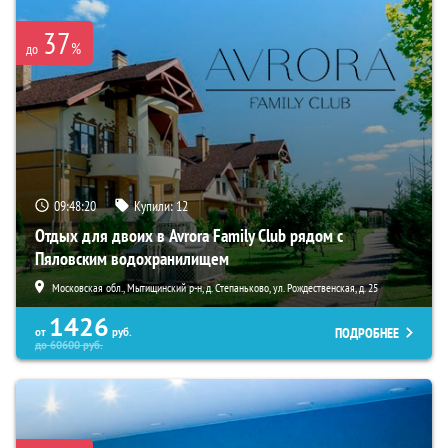
37
%
до
09:48:19
Купили:
12
Отдых для двоих в Avrora Family Club рядом с
Пяловским водохранилищем
Московская обл., Мытищинский р-н, д. Степаньково, ул. Рождественская, д. 25
1426
ПОДРОБНЕЕ
от
руб.
до
60600
руб.