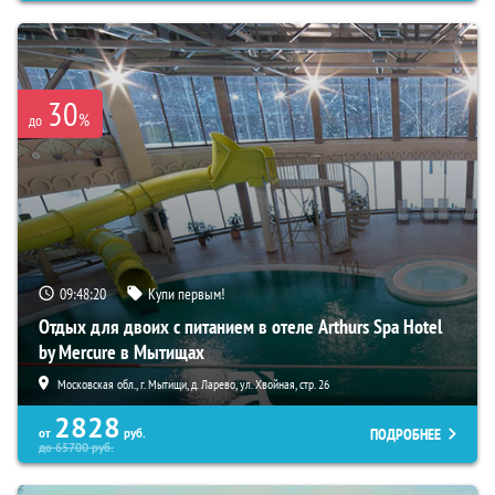
30
%
до
09:48:19
Купи первым!
Отдых для двоих с питанием в отеле Arthurs Spa Hotel
by Mercure в Мытищах
Московская обл., г. Мытищи, д. Ларево, ул. Хвойная, стр. 26
2828
ПОДРОБНЕЕ
от
руб.
до
65700
руб.