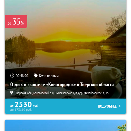
35
%
до
09:48:19
Купи первым!
Отдых в экоотеле «Киногородок» в Тверской области
Тверская обл., Бологовский р-н, Выползовское с/п, дер. Михайловское, д. 15
2530
ПОДРОБНЕЕ
от
руб.
до
173110
руб.