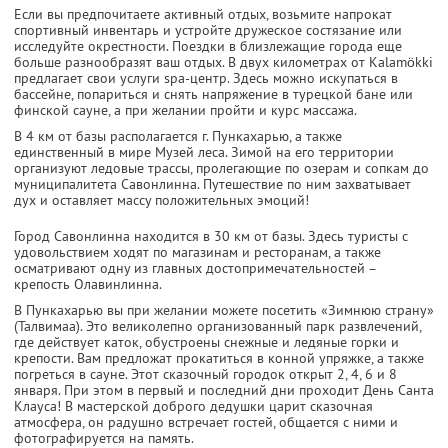
Если вы предпочитаете активный отдых, возьмите напрокат
спортивный инвентарь и устройте дружеское состязание или
исследуйте окрестности. Поездки в близлежащие города еще
больше разнообразят ваш отдых. В двух километрах от Kalamökki
предлагает свои услуги spa-центр. Здесь можно искупаться в
бассейне, попариться и снять напряжение в турецкой бане или
финской сауне, а при желании пройти и курс массажа.
В 4 км от базы располагается г. Пункахарью, а также
единственный в мире Музей леса. Зимой на его территории
организуют ледовые трассы, пролегающие по озерам и сопкам до
муниципалитета Савонлинна. Путешествие по ним захватывает
дух и оставляет массу положительных эмоций!
Город Савонлинна находится в 30 км от базы. Здесь туристы с
удовольствием ходят по магазинам и ресторанам, а также
осматривают одну из главных достопримечательностей –
крепость Олавинлинна.
В Пункахарью вы при желании можете посетить «Зимнюю страну»
(Талвимаа). Это великолепно организованный парк развлечений,
где действует каток, обустроены снежные и ледяные горки и
крепости. Вам предложат прокатиться в конной упряжке, а также
погреться в сауне. Этот сказочный городок открыт 2, 4, 6 и 8
января. При этом в первый и последний дни проходит День Санта
Клауса! В мастерской доброго дедушки царит сказочная
атмосфера, он радушно встречает гостей, общается с ними и
фотографируется на память.