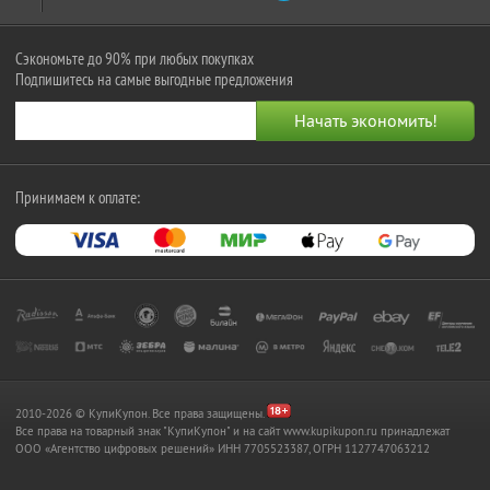
Сэкономьте до 90% при любых покупках
Подпишитесь на самые выгодные предложения
Принимаем к оплате:
2010-2026 © КупиКупон. Все права защищены.
Все права на товарный знак "КупиКупон" и на сайт www.kupikupon.ru принадлежат
OOO «Агентство цифровых решений» ИНН 7705523387, ОГРН 1127747063212