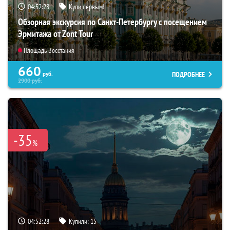
04:52:26
Купи первым!
Обзорная экскурсия по Санкт-Петербургу с посещением
Эрмитажа от Zont Tour
Площадь Восстания
660
ПОДРОБНЕЕ
руб.
2900
руб.
-35
%
04:52:26
Купили:
15