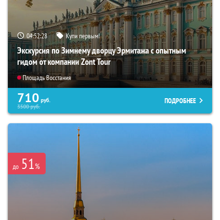
04:52:26
Купи первым!
Экскурсия по Зимнему дворцу Эрмитажа с опытным
гидом от компании Zont Tour
Площадь Восстания
710
ПОДРОБНЕЕ
руб.
3500
руб.
51
%
до