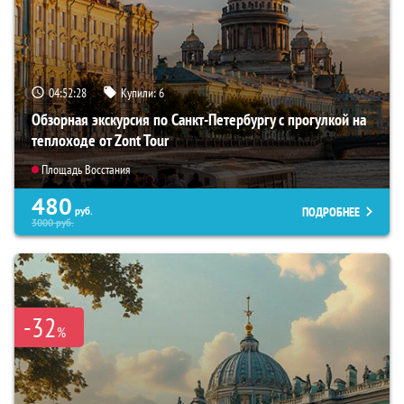
04:52:26
Купили:
6
Обзорная экскурсия по Санкт-Петербургу с прогулкой на
теплоходе от Zont Tour
Площадь Восстания
480
ПОДРОБНЕЕ
руб.
3000
руб.
-32
%