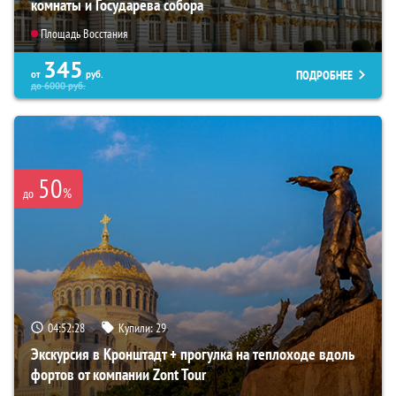
комнаты и Государева собора
Площадь Восстания
345
ПОДРОБНЕЕ
от
руб.
до
6000
руб.
50
%
до
04:52:26
Купили:
29
Экскурсия в Кронштадт + прогулка на теплоходе вдоль
фортов от компании Zont Tour