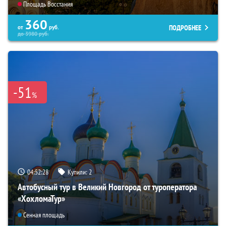
Площадь Восстания
360
ПОДРОБНЕЕ
от
руб.
до
3980
руб.
-51
%
04:52:26
Купили:
2
Автобусный тур в Великий Новгород от туроператора
«ХохломаТур»
Сенная площадь