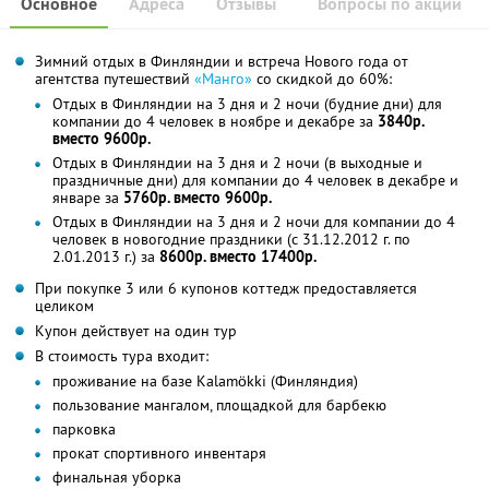
Основное
Адреса
Отзывы
Вопросы по акции
Зимний отдых в Финляндии и встреча Нового года от
агентства путешествий
«Манго»
со скидкой до 60%:
Отдых в Финляндии на 3 дня и 2 ночи (будние дни) для
компании до 4 человек в ноябре и декабре за
3840р.
вместо 9600р.
Отдых в Финляндии на 3 дня и 2 ночи (в выходные и
праздничные дни) для компании до 4 человек в декабре и
январе за
5760р. вместо 9600р.
Отдых в Финляндии на 3 дня и 2 ночи для компании до 4
человек в новогодние праздники (с 31.12.2012 г. по
2.01.2013 г.) за
8600р. вместо 17400р.
При покупке 3 или 6 купонов коттедж предоставляется
целиком
Купон действует на один тур
В стоимость тура входит:
проживание на базе Kalamökki (Финляндия)
пользование мангалом, площадкой для барбекю
парковка
прокат спортивного инвентаря
финальная уборка