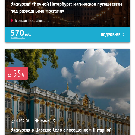
Экскурсия «Ночной Петербург: магическое путешествие
под разводными мостами»
Площадь Восстания
570
ПОДРОБНЕЕ
руб.
3780
руб.
55
%
до
04:52:26
Купили:
5
Экскурсия в Царское Село с посещением Янтарной