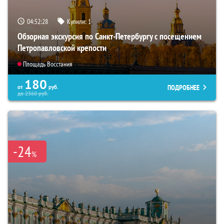
04:52:26
Купили:
1
Обзорная экскурсия по Санкт-Петербургу с посещением
Петропавловской крепости
Площадь Восстания
180
ПОДРОБНЕЕ
от
руб.
до
2360
руб.
-24
%