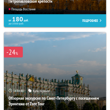
Петропавловской крепости
Площадь Восстания
180
ПОДРОБНЕЕ
от
руб.
до
2360
руб.
-24
%
14:44:46
Купи первым!
Обзорная экскурсия по Санкт-Петербургу с посещением
Эрмитажа от Zont Tour