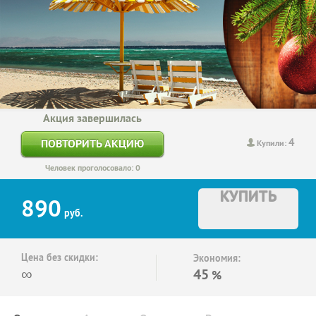
Акция завершилась
4
ПОВТОРИТЬ АКЦИЮ
Купили:
Человек проголосовало: 0
КУПИТЬ
890
руб.
Цена без скидки:
Экономия:
∞
45
%