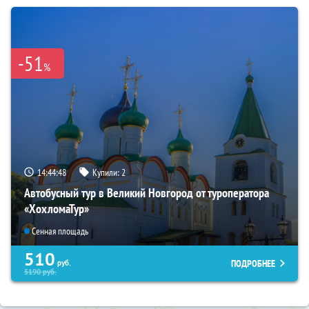
-51
%
14:44:46
Купили:
2
Автобусный тур в Великий Новгород от туроператора
«ХохломаТур»
Сенная площадь
510
ПОДРОБНЕЕ
руб.
5190
руб.