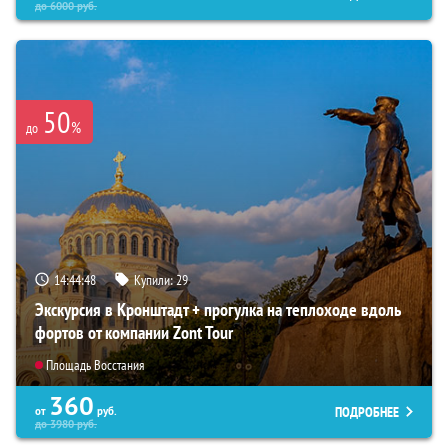
до
6000
руб.
50
%
до
14:44:46
Купили:
29
Экскурсия в Кронштадт + прогулка на теплоходе вдоль
фортов от компании Zont Tour
Площадь Восстания
360
ПОДРОБНЕЕ
от
руб.
до
3980
руб.