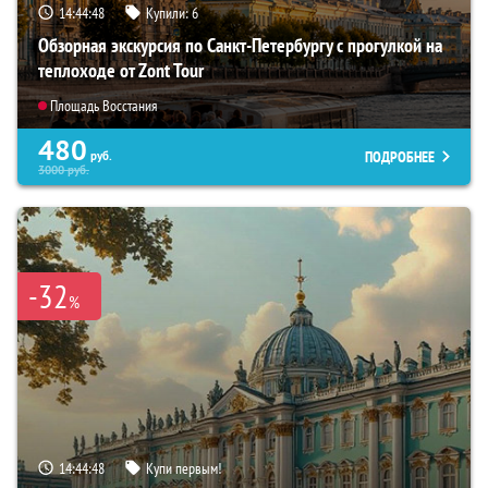
14:44:46
Купили:
6
Обзорная экскурсия по Санкт-Петербургу с прогулкой на
теплоходе от Zont Tour
Площадь Восстания
480
ПОДРОБНЕЕ
руб.
3000
руб.
-32
%
14:44:46
Купи первым!