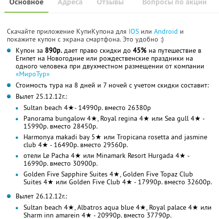
Основное
Адреса
Отзывы
Вопросы по акции
Скачайте приложение КупиКупона для
IOS
или
Android
и
покажите купон с экрана смартфона. Это удобно :)
Купон за
890р.
дает право скидки до
45%
на путешествие в
Египет на Новогодние или рождественские праздники на
одного человека при двухместном размещении от компании
«МироТур»
Стоимость тура на 8 дней и 7 ночей с учетом скидки составит:
Вылет 25.12.12г.:
Sultan beach 4★- 14990р. вместо 26380р
Panorama bungalow 4★, Royal regina 4★ или Sea gull 4★ -
15990р. вместо 28450р.
Harmonya makadi bay 5★ или Tropicana rosetta and jasmine
club 4★ - 16490р. вместо 29560р.
отели Le Pacha 4★ или Minamark Resort Hurgada 4★ -
16990р. вместо 30900р.
Golden Five Sapphire Suites 4★, Golden Five Topaz Club
Suites 4★ или Golden Five Club 4★ - 17990р. вместо 32600р.
Вылет 26.12.12г.:
Sultan beach 4★, Albatros aqua blue 4★, Royal palace 4★ или
Sharm inn amarein 4★ - 20990р. вместо 37790р.