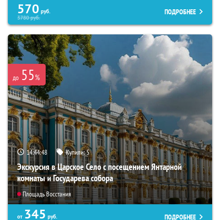
570
ПОДРОБНЕЕ
руб.
3780
руб.
55
%
до
14:44:46
Купили:
5
Экскурсия в Царское Село с посещением Янтарной
комнаты и Государева собора
Площадь Восстания
345
ПОДРОБНЕЕ
от
руб.