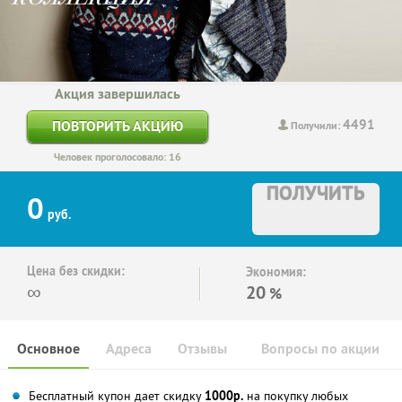
Акция завершилась
4491
ПОВТОРИТЬ АКЦИЮ
Получили:
Человек проголосовало: 16
ПОЛУЧИТЬ
0
руб.
Цена без скидки:
Экономия:
∞
20
%
Основное
Адреса
Отзывы
Вопросы по акции
Бесплатный купон дает скидку
1000р.
на покупку любых