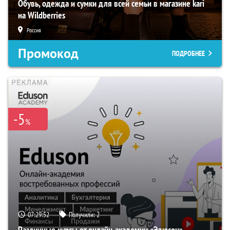
Обувь, одежда и сумки для всей семьи в магазине kari
на Wildberries
Россия
Промокод
ПОДРОБНЕЕ
-5
%
07:29:50
Получили:
2
Различные курсы от онлайн-академии «Эдюсон»