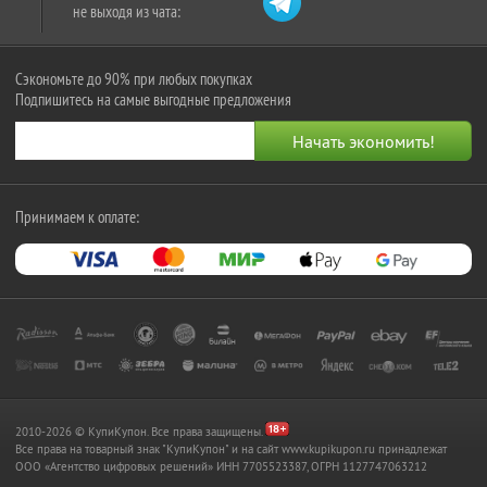
не выходя из чата:
Сэкономьте до 90% при любых покупках
Подпишитесь на самые выгодные предложения
Принимаем к оплате:
2010-2026 © КупиКупон. Все права защищены.
Все права на товарный знак "КупиКупон" и на сайт www.kupikupon.ru принадлежат
OOO «Агентство цифровых решений» ИНН 7705523387, ОГРН 1127747063212