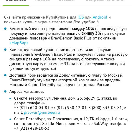
Скачайте приложение КупиКупона для
IOS
или
Android
и
покажите купон с экрана смартфона. Это удобно :)
Бесплатный купон предоставляет
скидку 10%
на последующую
покупку и постоянную накопительную
скидку 3%
при покупке
домашней пивоварни BrewDemon Basic Plus от компании
«МирБир»
Клиент, купивший купон, приезжает в магазин, покупает
пивоварню BrewDemon Basic Plus и получает право на разовую
скидку в размере 10% на последующую покупку. А также
дисконтную карту в размере 3% на все последующие покупки
(скидки не суммируются)
Доставка производится за дополнительную плату по Москве,
Санкт-Петербургу или транспортной компанией за пределы
Москвы и Санкт-Петербурга в крупные города России
Адреса магазинов:
Санкт-Петербург, ул. Ленина, дом. 26, оф. 29 (1 этаж), во
дворе, телефоны:
+7 (812) 640-03-81, +7 (812) 938-12-81, 8 (800) 333-03-81, e-
mail:
pivovar@mirbeer.ru
Санкт-Петербург, пр. Просвещения, д.19, ТК «Норд», 1-й этаж,
со стороны ул. Хо-Ши-Мина, рядом с кафе SubWay, телефон:
+7 (921) 428-10-53