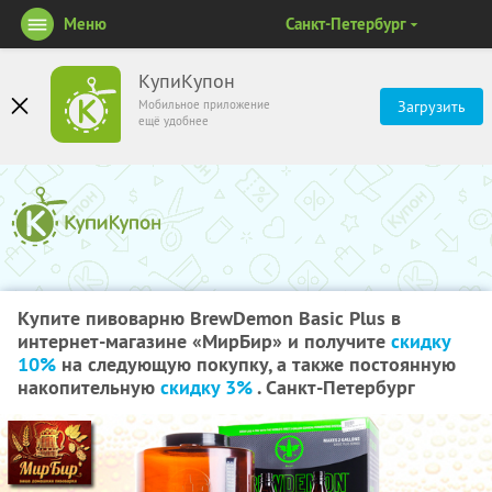
Меню
Санкт-Петербург
КупиКупон
Мобильное приложение
Загрузить
ещё удобнее
Купите пивоварню BrewDemon Basic Plus в
интернет-магазине «МирБир» и получите
скидку
10%
на следующую покупку, а также постоянную
накопительную
скидку 3%
. Санкт-Петербург