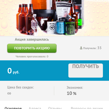
Акция завершилась
35
ПОВТОРИТЬ АКЦИЮ
Получили:
Человек проголосовало: 0
ПОЛУЧИТЬ
0
руб.
Цена без скидки:
Экономия:
∞
10
%
Основное
Адреса
Отзывы
Вопросы по акции