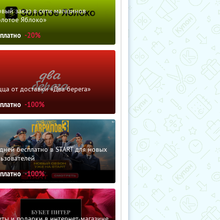
вый заказ в сети магазинов
олотое Яблоко»
сплатно
-20%
ца от доставки «Два берега»
сплатно
-100%
дней бесплатно в START для новых
льзователей
сплатно
-100%
ты и подарки в интернет-магазине