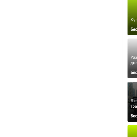
Кур
Бе
Ра
дне
Бе
Люб
тра
Бе