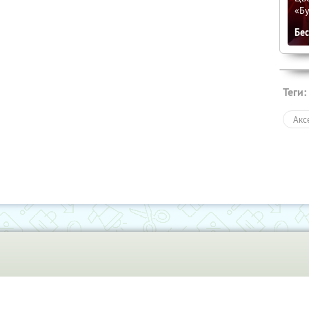
«Бу
Бе
Теги:
Акс