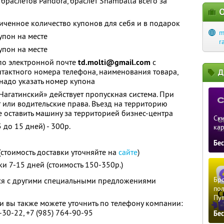
браслетов Pandora, браслет Shamballa всего за
О
ченное количество купонов для себя и в подарок
m
упон на месте
r
упон на месте
 по электронной почте
td.molti@gmail.com
с
нтактного номера телефона, наименования товара,
Д
 надо указать номер купона
Нагатинский» действует пропускная система. При
 или водительские права. Въезд на территорию
е оставить машину за территорией бизнес-центра
Ски
 до 15 дней) - 300р.
ка
Бе
(стоимость доставки уточняйте на
сайте
)
и 7-15 дней (стоимость 150-350р.)
Бро
тся с другими специальными предложениями
пол
Пу
 вы также можете уточнить по телефону компании:
8-30-22, +7 (985) 764-90-95
Бе