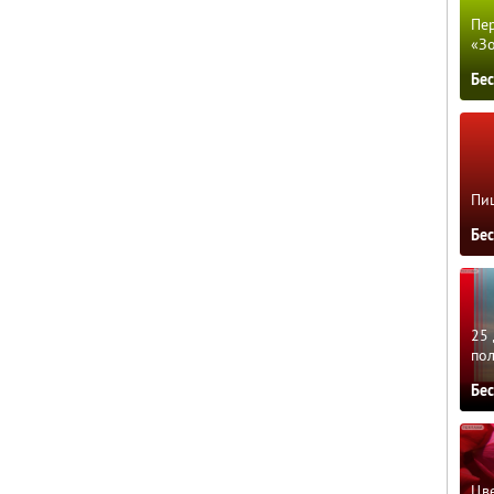
Пер
«З
Бе
Пиц
Бе
25 
по
Бе
Цве