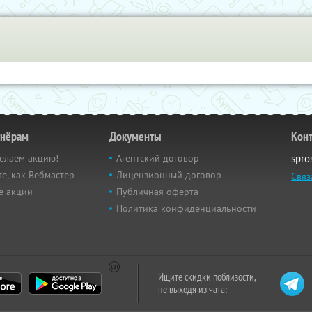
тнёрам
Документы
Кон
елаем акцию!
Агентский договор
spro
е, как Вебмастер
Лицензионный договор
Связ
е акции
Публичная оферта
Политика конфиденциальности
Ищите скидки поблизости,
не выходя из чата: