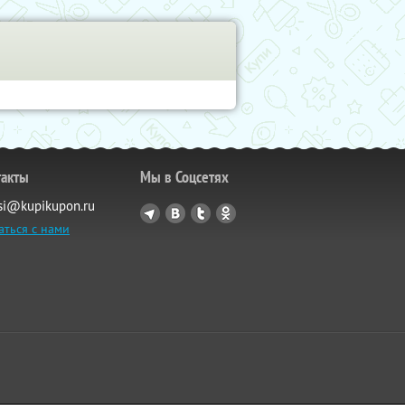
такты
Мы в Соцсетях
si@kupikupon.ru
аться с нами