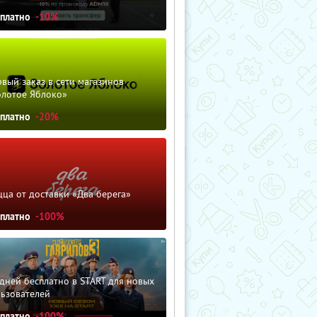
сплатно
-10%
вый заказ в сети магазинов
олотое Яблоко»
сплатно
-20%
ца от доставки «Два берега»
сплатно
-100%
дней бесплатно в START для новых
льзователей
сплатно
-100%