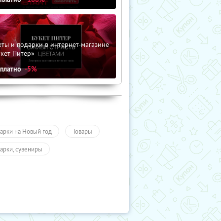
ты и подарки в интернет-магазине
кет Питер»
сплатно
-5%
арки на Новый год
Товары
арки, сувениры