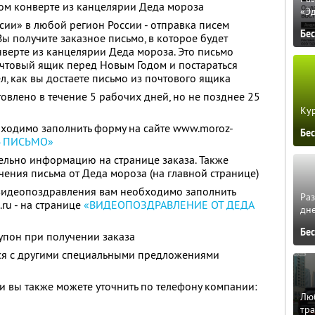
ом конверте из канцелярии Деда мороза
«Э
ии» в любой регион России - отправка писем
Бе
Вы получите заказное письмо, в которое будет
верте из канцелярии Деда мороза. Это письмо
чтовый ящик перед Новым Годом и постараться
ел, как вы достаете письмо из почтового ящика
овлено в течение 5 рабочих дней, но не позднее 25
Кур
бходимо заполнить форму на сайте www.moroz-
Бе
Ь ПИСЬМО»
ельно информацию на странице заказа. Также
чения письма от Деда мороза (на главной странице)
видеопоздравления вам необходимо заполнить
Ра
ru - на странице
«ВИДЕОПОЗДРАВЛЕНИЕ ОТ ДЕДА
дне
Бе
упон при получении заказа
тся с другими специальными предложениями
 вы также можете уточнить по телефону компании:
Люб
тра