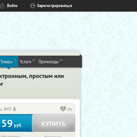
Войти
Зарегистрироваться
28
18
63
Товары
Услуги
Промокоды
ектронным, простым или
рг
447
(0)
и:
59
КУПИТЬ
т
руб.
 без скидки: