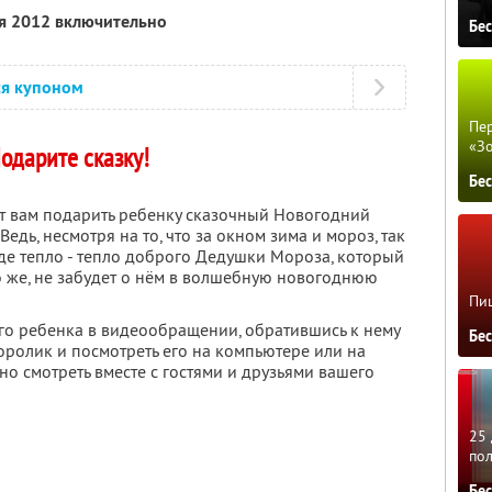
ря 2012 включительно
Бе
ся купоном
Пер
«З
одарите сказку!
Бе
 вам подарить ребенку сказочный Новогодний
едь, несмотря на то, что за окном зима и мороз, так
оде тепло - тепло доброго Дедушки Мороза, который
 же, не забудет о нём в волшебную новогоднюю
Пиц
о ребенка в видеообращении, обратившись к нему
Бе
оролик и посмотреть его на компьютере или на
о смотреть вместе с гостями и друзьями вашего
25 
по
Бе