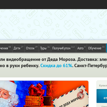
88
27
19
26
112
4
33
ечения
Дети
Отели
Туры
ПолучиКупон
Авто
Обучение
ли видеобращение от Деда Мороза. Доставка: эл
но в руки ребенку.
Скидка до 61%
. Санкт-Петербу
Купил
о
Цена