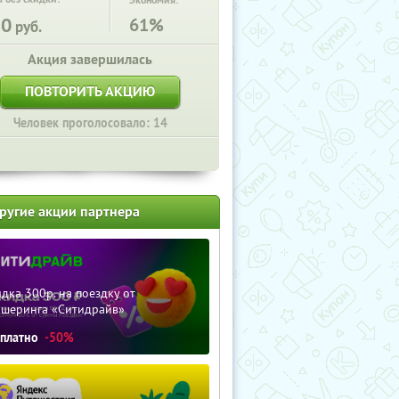
Экономия:
20
61%
руб.
Акция завершилась
ПОВТОРИТЬ АКЦИЮ
Человек проголосовало: 14
ругие акции партнера
дка 300р. на поездку от
ршеринга «Ситидрайв»
сплатно
-50%