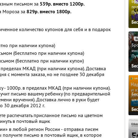
Бро
казным письмом за
539р. вместо 1200р.
пол
а Мороза за
829р. вместо 1800р.
Пу
Бе
ченное количество купонов для себя и в подарок
Бро
атно при наличии купона)
ино
ьмом (бесплатно при наличии купона)
Пу
сьмом (бесплатно при наличии купон)
Бе
в пределах МКАД (при наличии купона). Доставка
дня с момента заказа, но не позднее 30 декабря
у - 1000р. в пределах МКАД (при наличии купона).
ручит письмо вашему ребенку (по предварительной
Бе
мени вручения). Доставка лично в руки будет
шк
о 30 декабря 2012 г.
Бе
ете распечатать присланное письмо на цветном
кинуть в почтовый ящик
и» в любой регион России - отправка писем
ы получите письмо в почтовый ящик, в которое
Ра