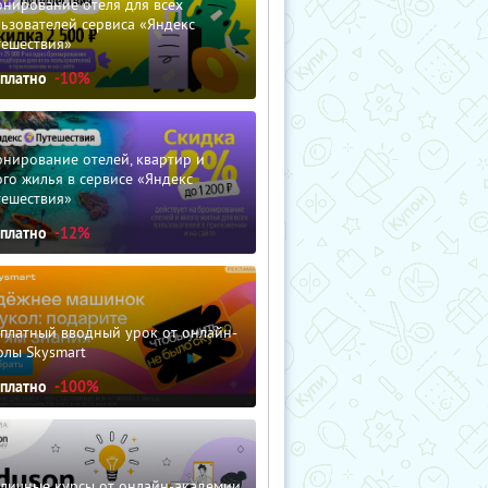
нирование отеля для всех
ьзователей сервиса «Яндекс
тешествия»
сплатно
-10%
нирование отелей, квартир и
го жилья в сервисе «Яндекс
тешествия»
сплатно
-12%
сплатный вводный урок от онлайн-
олы Skysmart
сплатно
-100%
зличные курсы от онлайн-академии