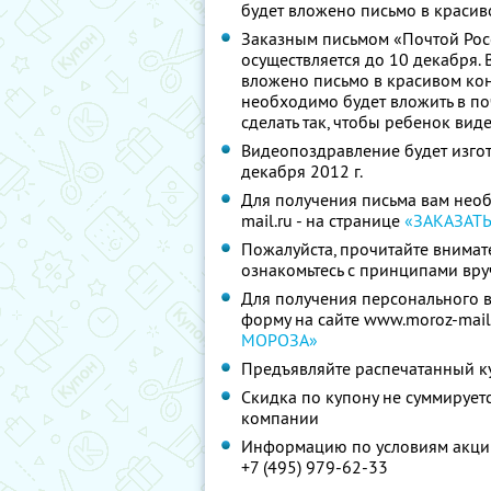
будет вложено письмо в красив
Заказным письмом «Почтой Росс
осуществляется до 10 декабря. 
вложено письмо в красивом кон
необходимо будет вложить в по
сделать так, чтобы ребенок вид
Видеопоздравление будет изгот
декабря 2012 г.
Для получения письма вам нео
mail.ru - на странице
«ЗАКАЗАТ
Пожалуйста, прочитайте внимат
ознакомьтесь с принципами вру
Для получения персонального 
форму на сайте www.moroz-mail.
МОРОЗА»
Предъявляйте распечатанный к
Скидка по купону не суммируе
компании
Информацию по условиям акции
+7 (495) 979-62-33