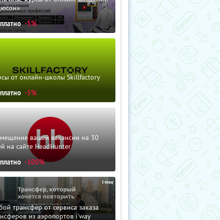
дюсон»
сплатно
-5%
сы от онлайн-школы Skillfactory
сплатно
-5%
змещение вашей вакансии на 30
й на сайте HeadHunter
сплатно
-100%
ой трансфер от сервиса заказа
нсферов из аэропортов i'way