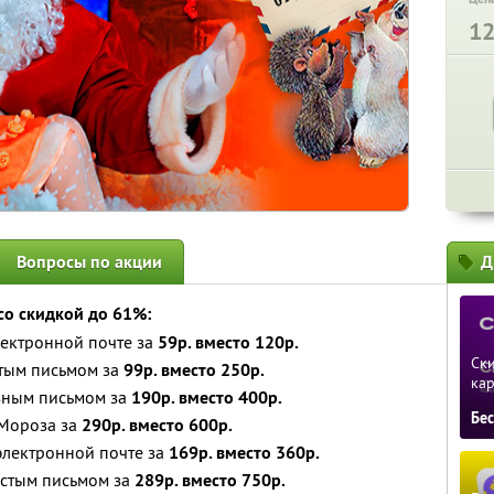
1
Вопросы по акции
Д
со скидкой до 61%:
лектронной почте за
59р. вместо 120р.
Ски
тым письмом за
99р. вместо 250р.
ка
зным письмом за
190р. вместо 400р.
Бе
 Мороза за
290р. вместо 600р.
электронной почте за
169р. вместо 360р.
остым письмом за
289р. вместо 750р.