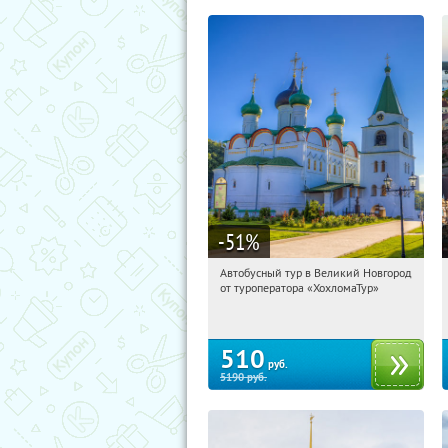
-51
%
Автобусный тур в Великий Новгород
10:43:20
Купили:
2
от туроператора «ХохломаТур»
Сенная площадь
510
руб.
5190
руб.