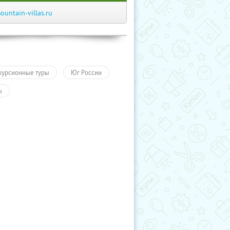
ountain-villas.ru
курсионные туры
Юг России
ы