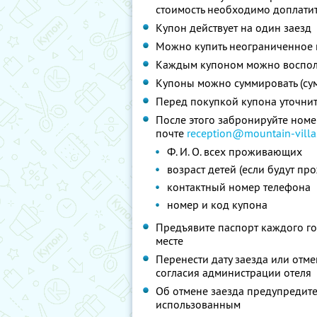
стоимость необходимо доплатит
Купон действует на один заезд
Можно купить неограниченное 
Каждым купоном можно восполь
Купоны можно суммировать (су
Перед покупкой купона уточни
После этого забронируйте номер
почте
reception@mountain-villa
Ф. И. О. всех проживающих
возраст детей (если будут пр
контактный номер телефона
номер и код купона
Предъявите паспорт каждого го
месте
Перенести дату заезда или отм
согласия администрации отеля
Об отмене заезда предупредите 
использованным