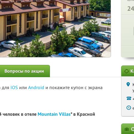
2
Вопросы по акции
К
а для
IOS
или
Android
и покажите купон с экрана
4 человек в отеле
Mountain Villas
* в Красной
О