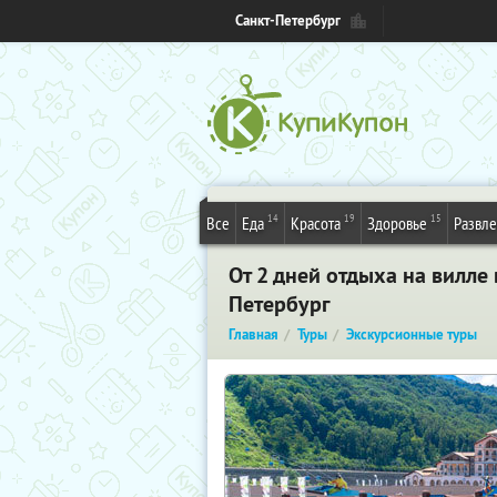
Санкт-Петербург
14
19
15
Все
Еда
Красота
Здоровье
Развл
От 2 дней отдыха на вилле 
Петербург
Главная
Туры
Экскурсионные туры