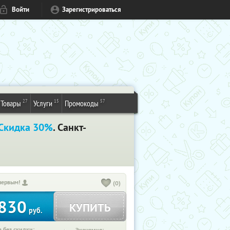
Войти
Зарегистрироваться
27
15
57
Товары
Услуги
Промокоды
Скидка 30%
. Санкт-
первым!
(0)
830
КУПИТЬ
руб.
 без скидки: