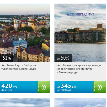
-51
%
50
%
до
Автобусный тур в Выборг от
Автобусная экскурсия в Кронштадт
10:43:20
Купили:
9
10:43:20
Купили:
7
туроператора «ХохломаТур»
от экскурсионного агентства
Сенная площадь
Площадь Восстания
«Ленинград-тур»
420
345
руб.
от
руб.
4230
руб.
до
3000
руб.