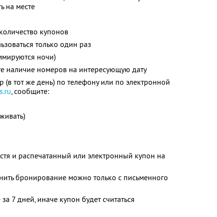
ь на месте
количество купонов
зоваться только один раз
ммируются ночи)
те наличие номеров на интересующую дату
 (в тот же день) по телефону или по электронной
s.ru
, сообщите:
оживать)
стя и распечатанный или электронный купон на
енить бронирование можно только с письменного
за 7 дней, иначе купон будет считаться