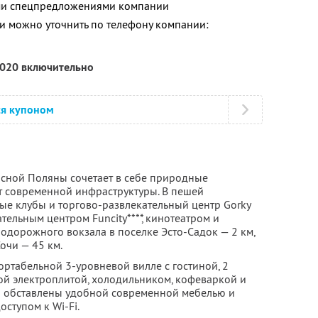
ими спецпредложениями компании
 можно уточнить по телефону компании:
2020 включительно
ся купоном
расной Поляны сочетает в себе природные
т современной инфраструктуры. В пешей
ые клубы и торгово-развлекательный центр Gorky
тельным центром Funcity****, кинотеатром и
одорожного вокзала в поселке Эсто-Садок — 2 км,
очи — 45 км.
ортабельной 3-уровневой вилле с гостиной, 2
ой электроплитой, холодильником, кофеваркой и
ы обставлены удобной современной мебелью и
ступом к Wi-Fi.