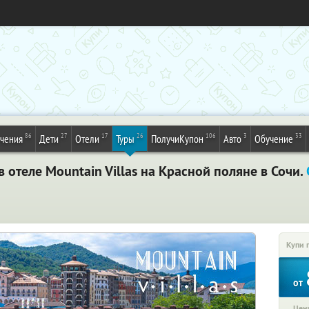
86
27
17
26
106
3
33
ечения
Дети
Отели
Туры
ПолучиКупон
Авто
Обучение
в отеле Mountain Villas на Красной поляне в Сочи.
Купи 
от
Цена