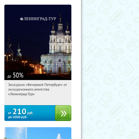
50
%
до
Экскурсия «Вечерний Петербург» от
10:43:20
Купили:
15
экскурсионного агентства
Площадь Восстания
«Ленинград-Тур»
210
от
руб.
до
2000
руб.