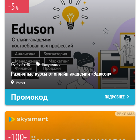
-5
%
17:49:39
Получили:
2
Различные курсы от онлайн-академии «Эдюсон»
Россия
Промокод
ПОДРОБНЕЕ
-100
%