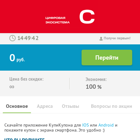
:
:
Получи первым!
0
руб.
Цена без скидки:
Экономия:
∞
100
%
Основное
Адреса
Отзывы
Вопросы по акции
Скачайте приложение КупиКупона для
IOS
или
Android
и
покажите купон с экрана смартфона. Это удобно :)