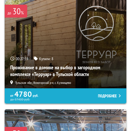
30
%
до
00:27:58
Купили:
8
Проживание в домике на выбор в загородном
комплексе «Терруар» в Тульской области
Тульская обл., Ясногорский р-н, с. Кузмищево
4780
ПОДРОБНЕЕ
от
руб.
до
57400
руб.