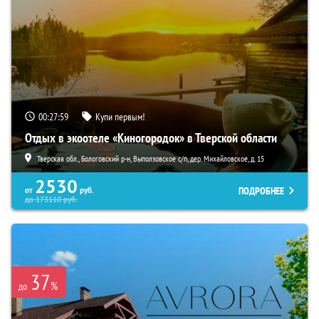
00:27:58
Купи первым!
Отдых в экоотеле «Киногородок» в Тверской области
Тверская обл., Бологовский р-н, Выползовское с/п, дер. Михайловское, д. 15
2530
ПОДРОБНЕЕ
от
руб.
до
173110
руб.
37
%
до