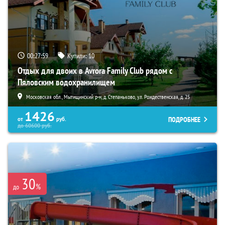
00:27:58
Купили:
10
Отдых для двоих в Avrora Family Club рядом с
Пяловским водохранилищем
Московская обл., Мытищинский р-н, д. Степаньково, ул. Рождественская, д. 25
1426
ПОДРОБНЕЕ
от
руб.
до
60600
руб.
30
%
до