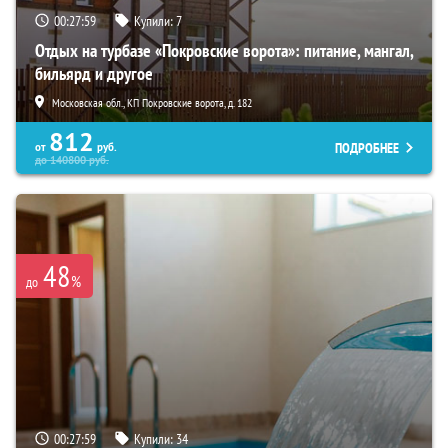
00:27:58
Купили:
7
Отдых на турбазе «Покровские ворота»: питание, мангал,
бильярд и другое
Московская обл., КП Покровские ворота, д. 182
812
ПОДРОБНЕЕ
от
руб.
до
140800
руб.
48
%
до
00:27:58
Купили:
34