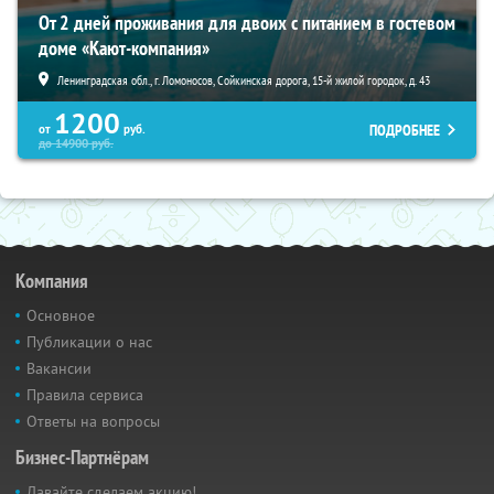
От 2 дней проживания для двоих с питанием в гостевом
доме «Кают-компания»
Ленинградская обл., г. Ломоносов, Сойкинская дорога, 15-й жилой городок, д. 43
1200
ПОДРОБНЕЕ
от
руб.
до
14900
руб.
Компания
Основное
Публикации о нас
Вакансии
Правила сервиса
Ответы на вопросы
Бизнес-Партнёрам
Давайте сделаем акцию!