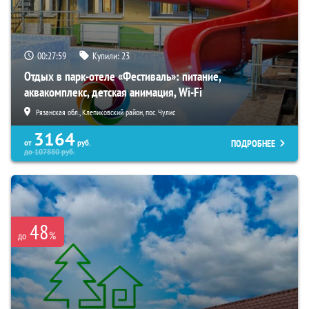
00:27:58
Купили:
23
Отдых в парк-отеле «Фестиваль»: питание,
аквакомплекс, детская анимация, Wi-Fi
Рязанская обл., Клепиковский район, пос. Чулис
3164
ПОДРОБНЕЕ
от
руб.
до
107880
руб.
48
%
до