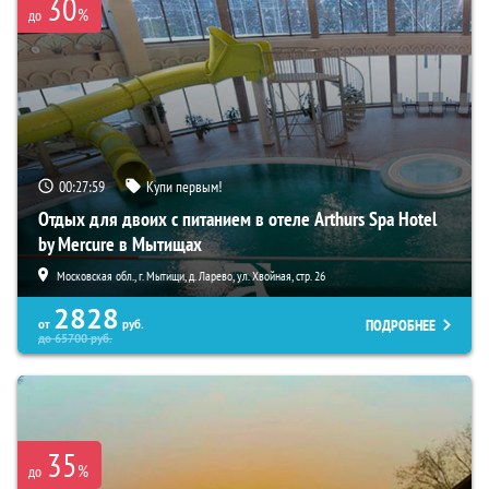
30
%
до
00:27:58
Купи первым!
Отдых для двоих с питанием в отеле Arthurs Spa Hotel
by Mercure в Мытищах
Московская обл., г. Мытищи, д. Ларево, ул. Хвойная, стр. 26
2828
ПОДРОБНЕЕ
от
руб.
до
65700
руб.
35
%
до