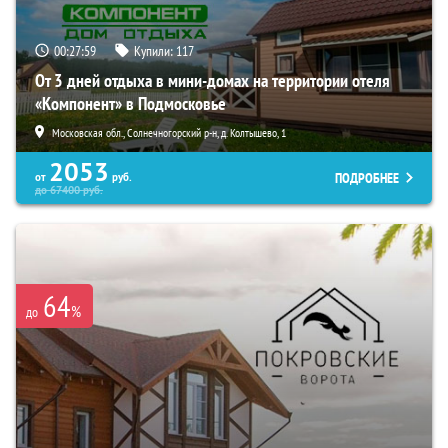
00:27:58
Купили:
117
От 3 дней отдыха в мини-домах на территории отеля
«Компонент» в Подмосковье
Московская обл., Солнечногорский р-н, д. Колтышево, 1
2053
ПОДРОБНЕЕ
от
руб.
до
67400
руб.
64
%
до