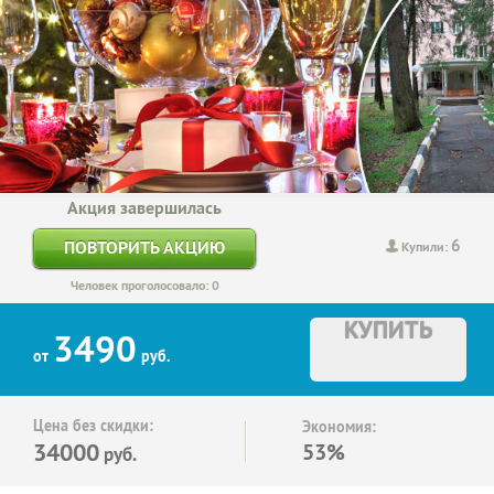
Акция завершилась
6
ПОВТОРИТЬ АКЦИЮ
Купили:
Человек проголосовало: 0
КУПИТЬ
3490
от
руб.
Цена без скидки:
Экономия:
34000
53%
руб.